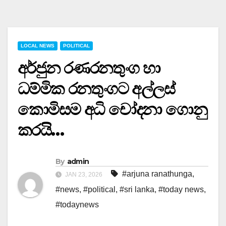
LOCAL NEWS
POLITICAL
අර්ජුන රණරනතුංග හා
ධම්මික රනතුංගට අල්ලස්
කොමිසම අධි චෝදනා ගොනු
කරයි…
By
admin
#arjuna ranathunga
,
JAN 23, 2026
#news
,
#political
,
#sri lanka
,
#today news
,
#todaynews