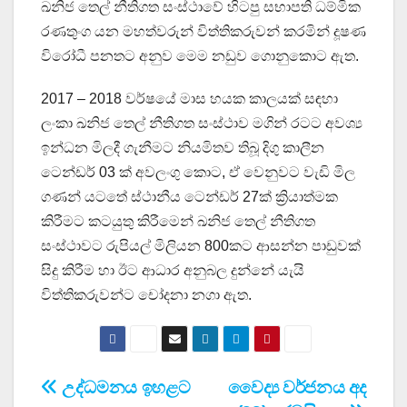
ඛනිජ තෙල් නීතිගත සංස්ථාවේ හිටපු සභාපති ධම්මික
රණතුංග යන මහත්වරුන් විත්තිකරුවන් කරමින් දූෂණ
විරෝධී පනතට අනුව මෙම නඩුව ගොනුකොට ඇත.
2017 – 2018 වර්ෂයේ මාස හයක කාලයක් සඳහා
ලංකා ඛනිජ තෙල් නීතිගත සංස්ථාව මගින් රටට අවශ්‍ය
ඉන්ධන මිලදී ගැනීමට නියමිතව තිබූ දිගු කාලීන
ටෙන්ඩර් 03 ක් අවලංගු කොට, ඒ වෙනුවට වැඩි මිල
ගණන් යටතේ ස්ථානීය ටෙන්ඩර් 27ක් ක්‍රියාත්මක
කිරීමට කටයුතු කිරීමෙන් ඛනිජ තෙල් නීතිගත
සංස්ථාවට රුපියල් මිලියන 800කට ආසන්න පාඩුවක්
සිදු කිරීම හා ඊට ආධාර අනුබල දුන්නේ යැයි
විත්තිකරුවන්ට චෝදනා නගා ඇත.
Post
උද්ධමනය ඉහළට
වෛද්‍ය වර්ජනය අද