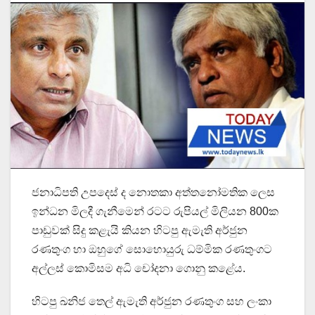
ජනාධිපති උපදෙස් ද නොතකා අත්තනෝමතික ලෙස
ඉන්ධන මිලදී ගැනීමෙන් රටට රුපියල් මිලියන 800ක
පාඩුවක් සිදු කළැයි කියන හිටපු ඇමැති අර්ජුන
රණතුංග හා ඔහුගේ සොහොයුරු ධම්මික රණතුංගට
අල්ලස් කොමිසම අධි චෝදනා ගොනු කළේය.
හිටපු ඛනිජ තෙල් ඇමැති අර්ජුන රණතුංග සහ ලංකා