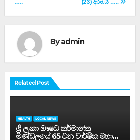
…..
(23) අරඹයි …..
navigation
By
admin
Related Post
HEALTH
LOCAL NEWS
ශ්‍රී ලංකා ඖෂධ කර්මාන්ත
මණ්ඩලයේ 65 වන වාර්ෂික මහා