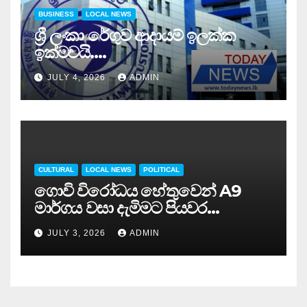
BUSINESS
LOCAL NEWS
ශ්‍රී ලංකා රේගුව ආදායම් ඉලක්ක
ඉක්මවයි….
JULY 4, 2026
ADMIN
CULTURAL
LOCAL NEWS
POLITICAL
ගොවි විරෝධය හේතුවෙන් A9
මාර්ගය වසා දැමිමට පියවර…
JULY 3, 2026
ADMIN