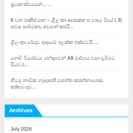
ප්‍රධානත්වයෙන්……
6 වන පාකිස්ථාන – ශ්‍රී ලංකා ආරක්‍ෂක සංවාදය ඊයේ ( 3)
සවස සාර්ථකව අවසන් කරයි..
ශ්‍රී ලංකා රේගුව ආදායම් ඉලක්ක ඉක්මවයි….
ගොවි විරෝධය හේතුවෙන් A9 මාර්ගය වසා දැමිමට
පියවර…
හිටපු නාවික හමුදාපති වසන්ත කරන්නාගොඩ
අත්අඩංගුව…
Archives
July 2026