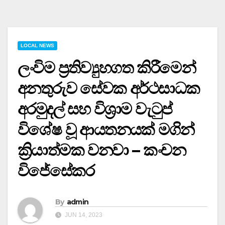
LOCAL NEWS
ලංවිම ප්‍රතිව්‍යුහගත කිරීමෙන්
අනතුරුව සේවක අර්ථසාධක
අරමුදල් සහ විශ්‍රාම වැටුප්
විශේෂ වූ ආයතනයක් මගින්
ක්‍රියාත්මක වනවා – කංචන
විජේසේකර
By
admin
JUN 14, 2023