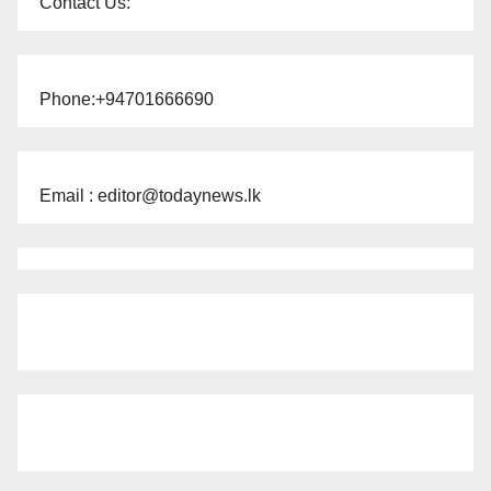
Contact Us:
Phone:+94701666690
Email : editor@todaynews.lk