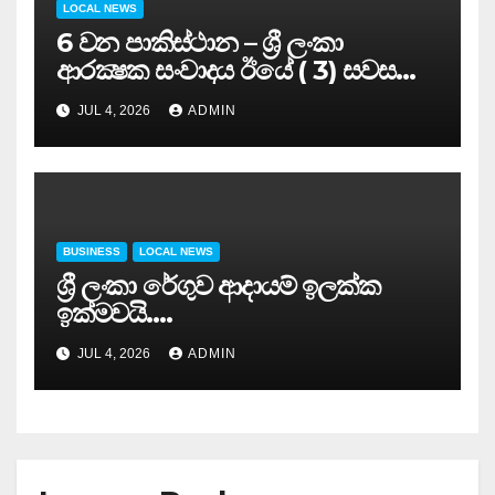
LOCAL NEWS
6 වන පාකිස්ථාන – ශ්‍රී ලංකා
ආරක්‍ෂක සංවාදය ඊයේ ( 3) සවස
සාර්ථකව අවසන් කරයි..
JUL 4, 2026
ADMIN
BUSINESS
LOCAL NEWS
ශ්‍රී ලංකා රේගුව ආදායම් ඉලක්ක
ඉක්මවයි….
JUL 4, 2026
ADMIN