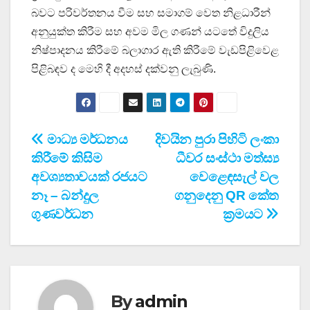
බවට පරිවර්තනය වීම සහ සමාගම් වෙත නිළධාරීන්
අනුයුක්ත කිරීම සහ අවම මිල ගණන් යටතේ විදුලිය
නිෂ්පාදනය කිරීමේ බලාගාර ඇති කිරීමේ වැඩපිළිවෙළ
පිළිබඳව ද මෙහි දී අදහස් දක්වනු ලැබුණි.
Post
මාධ්‍ය මර්ධනය
දිවයින පුරා පිහිටි ලංකා
කිරීමේ කිසිම
ධීවර සංස්ථා මත්ස්‍ය
navigation
අවශ්‍යතාවයක් රජයට
වෙළෙඳසැල් වල
නෑ – බන්දුල
ගනුදෙනු QR කේත
ගුණවර්ධන
ක්‍රමයට
By
admin