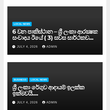
LOCAL NEWS
6 වන පාකිස්ථාන – ශ්‍රී ලංකා ආරක්‍ෂක
සංවාදය ඊයේ ( 3) සවස සාර්ථකව
අවසන් කරයි..
JULY 4, 2026
ADMIN
BUSINESS
LOCAL NEWS
ශ්‍රී ලංකා රේගුව ආදායම් ඉලක්ක
ඉක්මවයි….
JULY 4, 2026
ADMIN