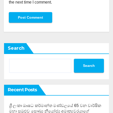
the next time I comment.
Search
Search
Recent Posts
ශ්‍රී ලංකා ඖෂධ කර්මාන්ත මණ්ඩලයේ 65 වන වාර්ෂික
මහා සමුළුව සෞඛ්‍ය නියෝජ්‍ය අමාත්‍යවරයාගේ