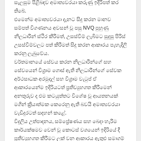
සැලසුම පිළිබඳව අමාත්‍යවරයා කරුණු ඉදිරිපත් කර
තිබේ.
එමෙන්ම අමාත්‍යවරයා දැනට සිදු කරන මානව
සම්පත් විගණනය අවසන් වූ පසු NVQ පුහුණු
නිලධාරීන් ස්ථිර කිරීමත්, උසස්වීම් ලැබීමට සුදුසු පිරිස්
උසස්වීම්වලට පත් කිරීමත් සිදු කරන ආකාරය පැහැදිලි
කරනු ලැබුවේය.
වර්තමානයේ සේවය කරන නිලධාරීන්ගේ සහ
සේවයෙන් විශ්‍රාම ගොස් ඇති නිලධාරීන්ගේ සේවක
අර්ථසාධක අරමුදල් සහ විශ්‍රාම වැටුප් ඒ
ආකාරයෙන්ම ඉදිරියටත් ප්‍රතිව්‍යුහගත කිරීමෙන්
අනතුරුව ද එම කටයුත්තට විශේෂ වූ ආයතනයක්
මගින් ක්‍රියාත්මක කෙරෙනු ඇති බවයි අමාත්‍යවරයා
වැඩිදුරටත් සඳහන් කළේ.
විදුලිය උත්පාදනය, සම්ප්‍රේෂණය සහ බෙදා හැරීම
කාර්යක්ෂමව වෙන් වූ කොටස් වශයෙන් ඉදිරියේ දී
ප්‍රතිව්‍යුහගත කිරීමට ලක් වන ආකාරය ඇතුළු සමාගම්