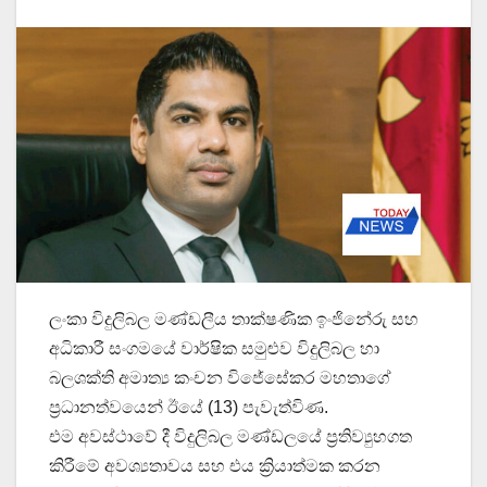
ලංකා විදුලිබල මණ්ඩලීය තාක්ෂණික ඉංජිනේරු සහ
අධිකාරී සංගමයේ වාර්ෂික සමුළුව විදුලිබල හා
බලශක්ති අමාත්‍ය කංචන විජේසේකර මහතාගේ
ප්‍රධානත්වයෙන් ඊයේ (13) පැවැත්විණ.
එම අවස්ථාවේ දී විදුලිබල මණ්ඩලයේ ප්‍රතිව්‍යුහගත
කිරීමේ අවශ්‍යතාවය සහ එය ක්‍රියාත්මක කරන