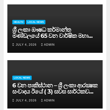
HEALTH
LOCAL NEWS
ශ්‍රී ලංකා ඖෂධ කර්මාන්ත
මණ්ඩලයේ 65 වන වාර්ෂික මහා
සමුළුව සෞඛ්‍ය නියෝජ්‍ය
JULY 4, 2026
ADMIN
අමාත්‍යවරයාගේ ප්‍රධානත්වයෙන්……
LOCAL NEWS
6 වන පාකිස්ථාන – ශ්‍රී ලංකා ආරක්‍ෂක
සංවාදය ඊයේ ( 3) සවස සාර්ථකව
අවසන් කරයි..
JULY 4, 2026
ADMIN