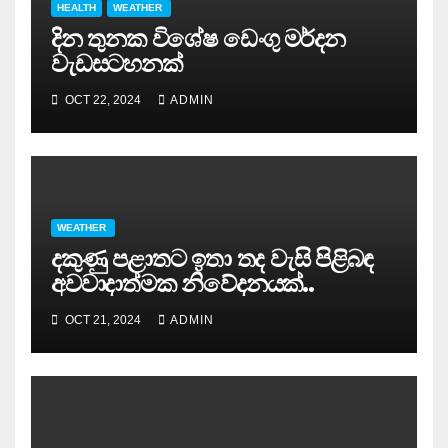
HEALTH
WEATHER
දින තුනක විශේෂ ඩෙංගු මර්දන
වැඩසටහනක්
OCT 22, 2024
ADMIN
WEATHER
දකුණු පළාතට ඉතා තද වැසි පිළිබඳ
අවවාදාත්මක නිවේදනයක්..
OCT 21, 2024
ADMIN