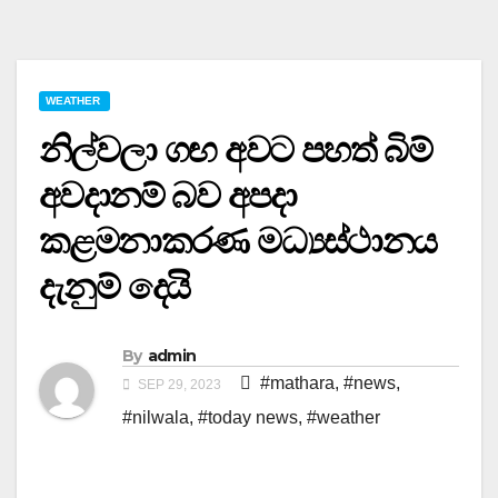
WEATHER
නිල්වලා ගඟ අවට පහත් බිම්
අවදානම් බව අපදා
කළමනාකරණ මධ්‍යස්ථානය
දැනුම් දෙයි
By
admin
#mathara
,
#news
,
SEP 29, 2023
#nilwala
,
#today news
,
#weather