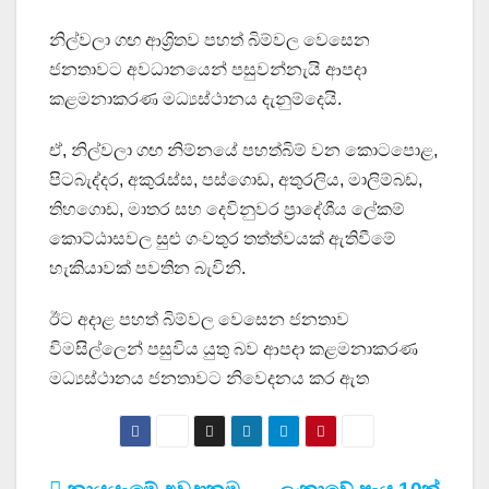
නිල්වලා ගඟ ආශ්‍රිතව පහත් බිම්වල වෙසෙන
ජනතාවට අවධානයෙන් පසුවන්නැයි ආපදා
කළමනාකරණ මධ්‍යස්ථානය දැනුම්දෙයි.
ඒ, නිල්වලා ගඟ නිම්නයේ පහත්බිම් වන කොටපොළ,
පිටබැද්දර, අකුරැස්ස, පස්ගොඩ, අතුරලිය, මාලිම්බඩ,
තිහගොඩ, මාතර සහ දෙවිනුවර ප්‍රාදේශීය ලේකම්
කොට්ඨාසවල සුළු ගංවතුර තත්ත්වයක් ඇතිවීමේ
හැකියාවක් පවතින බැවිනි.
ඊට අදාළ පහත් බිම්වල වෙසෙන ජනතාව
විමසිල්ලෙන් පසුවිය යුතු බව ආපදා කළමනාකරණ
මධ්‍යස්ථානය ජනතාවට නිවෙදනය කර ඇත