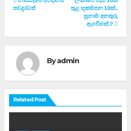
Post
නායයෑමේ අවදානම
ලංකාවේ පැය 10ක්
තවදුරටත්
තුළ භූකම්පන 10ක්..
navigation
සුනාම් අනතුරු
ඇගවීමක්.?
By
admin
Related Post