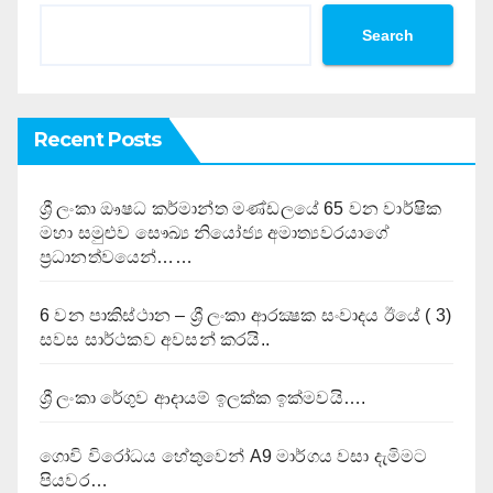
Search
Recent Posts
ශ්‍රී ලංකා ඖෂධ කර්මාන්ත මණ්ඩලයේ 65 වන වාර්ෂික
මහා සමුළුව සෞඛ්‍ය නියෝජ්‍ය අමාත්‍යවරයාගේ
ප්‍රධානත්වයෙන්……
6 වන පාකිස්ථාන – ශ්‍රී ලංකා ආරක්‍ෂක සංවාදය ඊයේ ( 3)
සවස සාර්ථකව අවසන් කරයි..
ශ්‍රී ලංකා රේගුව ආදායම් ඉලක්ක ඉක්මවයි….
ගොවි විරෝධය හේතුවෙන් A9 මාර්ගය වසා දැමිමට
පියවර…