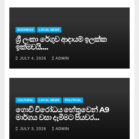
BUSINESS
LOCAL NEWS
ශ්‍රී ලංකා රේගුව ආදායම් ඉලක්ක
ඉක්මවයි….
JULY 4, 2026
ADMIN
CULTURAL
LOCAL NEWS
POLITICAL
ගොවි විරෝධය හේතුවෙන් A9
මාර්ගය වසා දැමිමට පියවර…
JULY 3, 2026
ADMIN