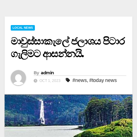
LOCAL NEWS
මාවුස්සාකැලේ ජලාශය පිටාර
ගැලිමට ආසන්නයි.
By
admin
#news
,
#today news
OCT 1, 2023