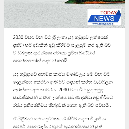
2030 වසර වන විට ශ්‍රී ලංකා යුද හමුදාව ලක්ෂයක්
දක්වා හරි අඩකින් අඩු කිරීමට සැලසුම් කර ඇති බව
වැඩබලන ආරක්ෂක අමාත්‍ය ප්‍රමිත බණ්ඩාර
තෙන්නකෝන් සදහන් කරයි .
යුද හමුදාවේ අනුමත කාර්ය මණ්ඩලය මේ වන විට
දෙලක්ෂය ඉක්මවා ඇති බව සඳහන් කරන වැඩබලන
ආරක්ෂක අමාත්‍යවරයා 2030 වන විට යුද හමුදා
සාමාජිකයන් ගණන ලක්ෂය පමණ දක්වා අඩුකිරීමට
රජය ප්‍රතිපත්තිමය තීන්දුවක් ගෙන ඇති බව පවසයි .
ඒ පිළිබඳව සමාලෝචනයක් කිරීම සඳහා විශ්‍රාමික
මේජර් ජෙනරාල්වරකුගේ ප්‍රධානත්වයෙන් යුත්