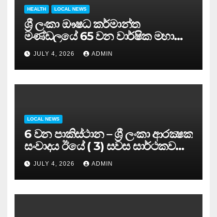
HEALTH
LOCAL NEWS
ශ්‍රී ලංකා ඖෂධ කර්මාන්ත
මණ්ඩලයේ 65 වන වාර්ෂික මහා
සමුළුව සෞඛ්‍ය නියෝජ්‍ය
JULY 4, 2026
ADMIN
අමාත්‍යවරයාගේ ප්‍රධානත්වයෙන්……
LOCAL NEWS
6 වන පාකිස්ථාන – ශ්‍රී ලංකා ආරක්‍ෂක
සංවාදය ඊයේ ( 3) සවස සාර්ථකව
අවසන් කරයි..
JULY 4, 2026
ADMIN