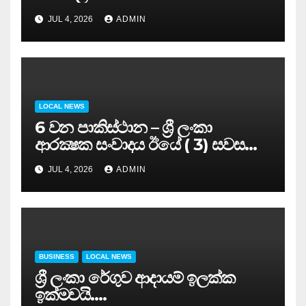
සමුළුව සෞඛ්‍ය නියෝජ්‍ය
JUL 4, 2026
ADMIN
අමාත්‍යවරයාගේ ප්‍රධානත්වයෙන්……
LOCAL NEWS
6 වන පාකිස්ථාන – ශ්‍රී ලංකා
ආරක්‍ෂක සංවාදය ඊයේ ( 3) සවස
සාර්ථකව අවසන් කරයි..
JUL 4, 2026
ADMIN
BUSINESS
LOCAL NEWS
ශ්‍රී ලංකා රේගුව ආදායම් ඉලක්ක
ඉක්මවයි….