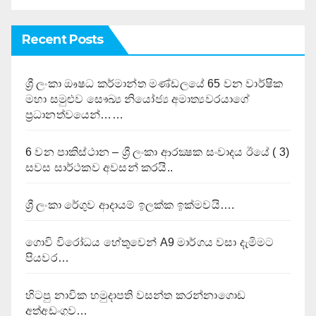
Recent Posts
ශ්‍රී ලංකා ඖෂධ කර්මාන්ත මණ්ඩලයේ 65 වන වාර්ෂික
මහා සමුළුව සෞඛ්‍ය නියෝජ්‍ය අමාත්‍යවරයාගේ
ප්‍රධානත්වයෙන්……
6 වන පාකිස්ථාන – ශ්‍රී ලංකා ආරක්‍ෂක සංවාදය ඊයේ ( 3)
සවස සාර්ථකව අවසන් කරයි..
ශ්‍රී ලංකා රේගුව ආදායම් ඉලක්ක ඉක්මවයි….
ගොවි විරෝධය හේතුවෙන් A9 මාර්ගය වසා දැමිමට
පියවර…
හිටපු නාවික හමුදාපති වසන්ත කරන්නාගොඩ
අත්අඩංගුව…