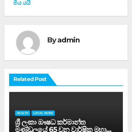
මිය යයි
By
admin
Related Post
HEALTH
LOCAL NEWS
ශ්‍රී ලංකා ඖෂධ කර්මාන්ත
මණ්ඩලයේ 65 වන වාර්ෂික මහා