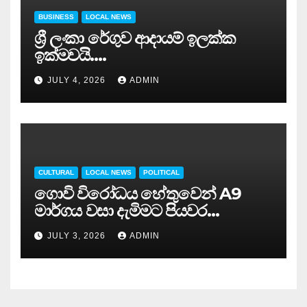
BUSINESS
LOCAL NEWS
ශ්‍රී ලංකා රේගුව ආදායම් ඉලක්ක
ඉක්මවයි….
JULY 4, 2026
ADMIN
CULTURAL
LOCAL NEWS
POLITICAL
ගොවි විරෝධය හේතුවෙන් A9
මාර්ගය වසා දැමිමට පියවර…
JULY 3, 2026
ADMIN