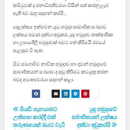
කමිටුවක් ද ජනාධිපතිවරයා විසින් පත් කරනු ලැබ
ඇති බව ඔහු සදහන් කරයි .
දෙලක්ෂය ඉක්මවන යුධ හමුදා සාමාජික සංඛ්‍යාව
ලක්ෂය පමණ දක්වා අඩුකර, යුද හමුදාව තාක්ෂණික
හා උපායශීලී හමුදාවක් බවට පත් කිරීමයි රජයේ
සැලසුම වී ඇත.
මීට සමගාමීව නාවික හමුදාව හා ගුවන් හමුදාවේ
සාමාජිකයන් සංඛ්‍යාව ද අඩු කිරීමට කටයුතු කරන
බවද අමාත්‍යවරයා සඳහන් කළා.
Post
බියවී පැනයාමට
යුද හමුදාවේ
උත්සාහ කරද්දී එක්
සමාජිකයන් ලක්ෂය
navigation
තරුණයෙක් ඔයට වැටි
දක්වා අඩුකරයි