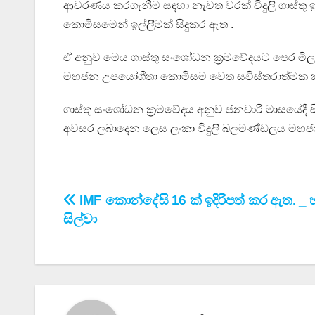
ආවරණය කරගැනීම සඳහා නැවත වරක් විදුලි ගාස්තු 
කොමිසමෙන් ඉල්ලීමක් සිදුකර ඇත .
ඒ අනුව මෙය ගාස්තු සංශෝධන ක්‍රමවේදයට පෙර මිල ඉ
මහජන උපයෝගීතා කොමිසම වෙත සවිස්තරාත්මක කරුණ
ගාස්තු සංශෝධන ක්‍රමවේදය අනුව ජනවාරි මාසයේදී සි
අවසර ලබාදෙන ලෙස ලංකා විදුලි බලමණ්ඩලය මහජ
Post
IMF කොන්දේසි 16 ක් ඉදිරිපත් කර ඇත. _ හ
සිල්වා
navigation