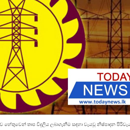
ව හේතුවෙන් තාප විදුලිය ලබාගැනීම සඳහා වැයවූ නිෂ්පාදන පිරිවැ