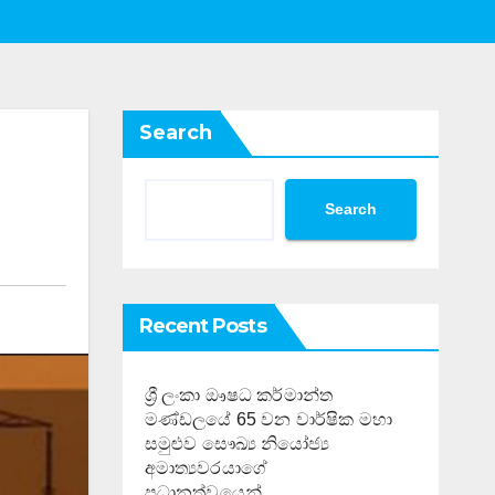
Search
Search
Recent Posts
ශ්‍රී ලංකා ඖෂධ කර්මාන්ත
මණ්ඩලයේ 65 වන වාර්ෂික මහා
සමුළුව සෞඛ්‍ය නියෝජ්‍ය
අමාත්‍යවරයාගේ
ප්‍රධානත්වයෙන්……