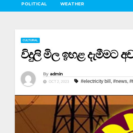
POLITICAL
WEATHER
CULTURAL
විදුලි මිල ඉහළ දැමීමට අ
By
admin
#electricity bill
,
#news
,
#
OCT 2, 2023