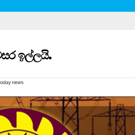
වසර ඉල්ලයි.
today news