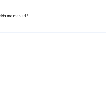
 දිසානායක .
elds are marked
*