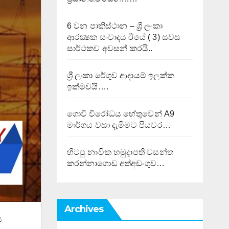
6 වන පාකිස්ථාන – ශ්‍රී ලංකා
ආරක්‍ෂක සංවාදය ඊයේ ( 3) සවස
සාර්ථකව අවසන් කරයි..
ශ්‍රී ලංකා රේගුව ආදායම් ඉලක්ක
ඉක්මවයි….
ගොවි විරෝධය හේතුවෙන් A9
මාර්ගය වසා දැමිමට පියවර…
හිටපු නාවික හමුදාපති වසන්ත
කරන්නාගොඩ අත්අඩංගුව…
Archives
ය