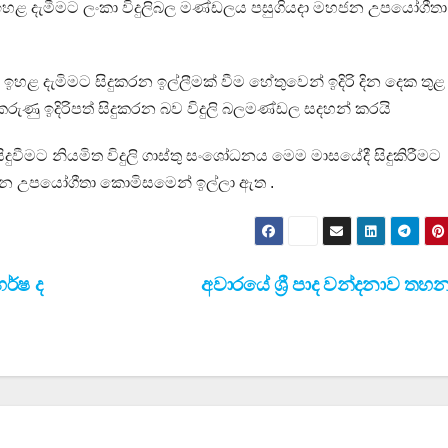
ඉහළ දැමීමට ලංකා විදුලිබල මණ්ඩලය පසුගියදා මහජන උපයෝගීතා
හළ දැමිමට සිදුකරන ඉල්ලීමක් වීම හේතුවෙන් ඉදිරි දින දෙක තුළ
ු ඉදිරිපත් සිදුකරන බව විදුලි බලමණ්ඩල සදහන් කරයි
දුවීමට නියමිත විදුලි ගාස්තු සංශෝධනය මෙම මාසයේදී සිදුකිරීමට
න උපයෝගීතා කොමිසමෙන් ඉල්ලා ඇත .
ර්ෂ ද
අවාරයේ ශ්‍රී පාද වන්දනාව තහ