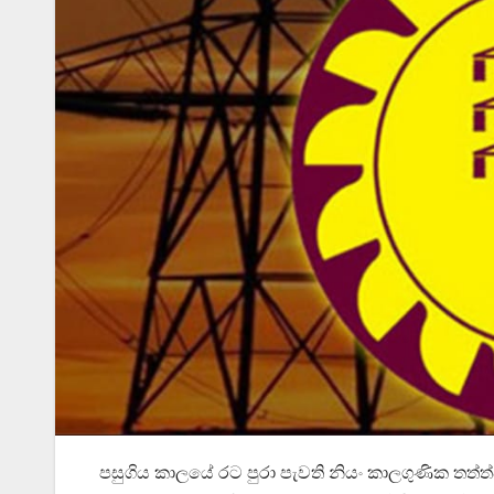
පසුගිය කාලයේ රට පුරා පැවති නියං කාලගුණික තත්ත්