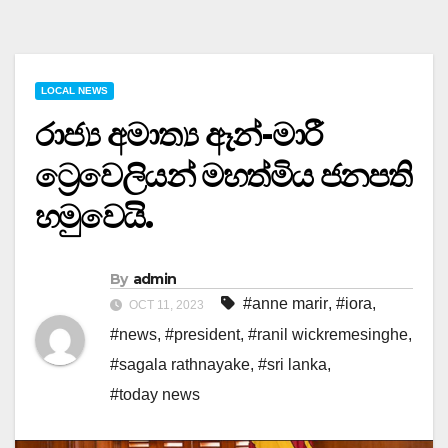
LOCAL NEWS
රාජ්‍ය අමාත්‍ය ඈන්-මාරී
ට්‍රෙවෙලියන් මහත්මිය ජනපති
හමුවෙයි.
By
admin
#anne marir
,
#iora
,
OCT 11, 2023
#news
,
#president
,
#ranil wickremesinghe
,
#sagala rathnayake
,
#sri lanka
,
#today news