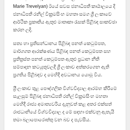
Marie Trevelyan) ඊයේ සවස ජනාධිපති කාර්‍යාලයෙ දි
ජනාධිපති රනිල් වික්‍රමසිංහ මහතා සමග ශ්‍රී ලංකාවේ
ආර්ථික ප්‍රකෘතිය ඇතුළු මාතෘකා රැසක් පිළිබඳ සාකච්ඡා
කරන ලදි.
සත්‍ය හා ප්‍රතිසන්ධානය පිළිබඳ පනත් කෙටුම්පත,
මාර්ගගත ආරක්ෂණය පිළිබඳ පනත් කෙටුම්පත සහ
ප්‍රතිත්‍රස්ත පනත් කෙටුම්පත ඇතුළු ප්‍රධාන නීති
සම්පාදන කටයුතුවලදී ශ්‍රී ලංකාව අත්කරගෙන ඇති
ප්‍රගතිය පිළිබඳව ද මෙහිදී අවධානය යොමු විය.
ශ‍්‍රී ලංකාව තුළ පෞද්ගලික විශ්වවිද්‍යාල ආරම්භ කිරීමේ
සැලසුම් පිළිබඳ ජනාධිපති රනිල් වික්‍රමසිංහ මහතා
මෙහිදී රාජ්‍ය අමාත්‍යවරිය දැනුවත් කළ අතර එක්සත්
රාජධානියේ විශ්වවිද්‍යාල ද මේ සඳහා එක්වනු ඇතැයි
තමා බලාපොරොත්තු වන බව ද පැවසීය.