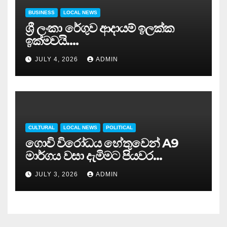
BUSINESS
LOCAL NEWS
ශ්‍රී ලංකා රේගුව ආදායම් ඉලක්ක
ඉක්මවයි….
JULY 4, 2026
ADMIN
CULTURAL
LOCAL NEWS
POLITICAL
ගොවි විරෝධය හේතුවෙන් A9
මාර්ගය වසා දැමිමට පියවර…
JULY 3, 2026
ADMIN