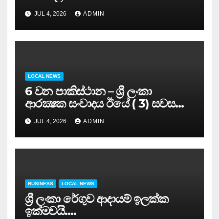
සමුළුව සෞඛ්‍ය නියෝජ්‍ය
JUL 4, 2026
ADMIN
අමාත්‍යවරයාගේ ප්‍රධානත්වයෙන්……
LOCAL NEWS
6 වන පාකිස්ථාන – ශ්‍රී ලංකා
ආරක්‍ෂක සංවාදය ඊයේ ( 3) සවස
සාර්ථකව අවසන් කරයි..
JUL 4, 2026
ADMIN
BUSINESS
LOCAL NEWS
ශ්‍රී ලංකා රේගුව ආදායම් ඉලක්ක
ඉක්මවයි….