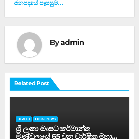
ජනපදයේ පැසසුම්…
By
admin
Related Post
HEALTH
LOCAL NEWS
ශ්‍රී ලංකා ඖෂධ කර්මාන්ත
මණ්ඩලයේ 65 වන වාර්ෂික මහා