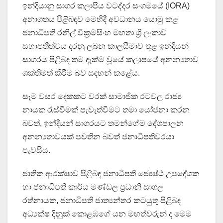
ඉන්දියානු සාගර කලාපීය වටද්දර සංගමයේ (IORA)
අනාගතය පිළිබඳව මෙහිදී අවධානය යොමු කළ
ජනාධිපති රනිල් වික්‍රමසිංහ මහතා ශ්‍රී ලංකාව
සභාපතීත්වය දරනු ලබන කාලසීමාව තුළ ඉන්දියන්
සාගරය පිළිබඳ තම දැක්ම වූයේ කලාපයේ අනන්‍යතාව
ශක්තිමත් කිරීම බව සඳහන් කළේය.
සෑම වසර දෙකකට වරක් සාමාජික රටවල රාජ්‍ය
නායක රැස්වීමක් පැවැත්වීමට තමා යෝජනා කරන
බවත්, ඉන්දියන් සාගරයට තමන්ගේම දේශපාලන
අනන්‍යතාවයක් පවතින බවත් ජනාධිපතිවරයා
පැවසීය.
ජාතික ආරක්ෂාව පිළිබඳ ජනාධිපති ජ්‍යෙෂ්ඨ උපදේශක
හා ජනාධිපති කාර්ය මණ්ඩල ප්‍රධානි සාගල
රත්නායක, ජනාධිපති ජාත්‍යන්තර කටයුතු පිළිබඳ
අධ්‍යක්ෂ දිනුක් කොළඹගේ යන මහත්වරුන් ද මෙම