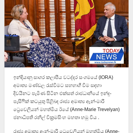
ඉන්දියානු සාගර කලාපීය වටද්දර සංගමයේ (IORA)
අමාත්‍ය මණ්ඩල රැස්වීමට සහභාගී වීම සඳහා
දිවයිනට පැමිණ සිටින එක්සත් රාජධානියේ ඉන්දු-
පැසිෆික් කටයුතු පිළිබඳ රාජ්‍ය අමාත්‍ය ඈන්-මාරී
ට්‍රෙවෙලියන් මහත්මිය ඊයේ (Anne-Marie Trevelyan)
ජනාධිපති රනිල් වික්‍රමසිංහ මහතා හමු වීය .
රාජ්‍ය අමාත්‍ය ඈන්-මාරී ට්‍රෙවෙලියන් මහත්මිය (Anne-