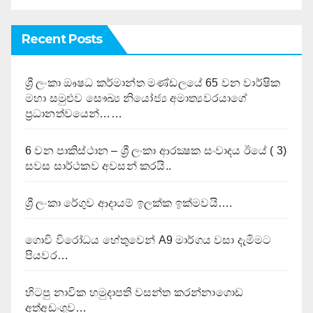
Recent Posts
ශ්‍රී ලංකා ඖෂධ කර්මාන්ත මණ්ඩලයේ 65 වන වාර්ෂික
මහා සමුළුව සෞඛ්‍ය නියෝජ්‍ය අමාත්‍යවරයාගේ
ප්‍රධානත්වයෙන්……
6 වන පාකිස්ථාන – ශ්‍රී ලංකා ආරක්‍ෂක සංවාදය ඊයේ ( 3)
සවස සාර්ථකව අවසන් කරයි..
ශ්‍රී ලංකා රේගුව ආදායම් ඉලක්ක ඉක්මවයි….
ගොවි විරෝධය හේතුවෙන් A9 මාර්ගය වසා දැමිමට
පියවර…
හිටපු නාවික හමුදාපති වසන්ත කරන්නාගොඩ
අත්අඩංගුව…