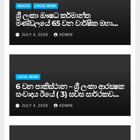
HEALTH
LOCAL NEWS
ශ්‍රී ලංකා ඖෂධ කර්මාන්ත
මණ්ඩලයේ 65 වන වාර්ෂික මහා
සමුළුව සෞඛ්‍ය නියෝජ්‍ය
JULY 4, 2026
ADMIN
අමාත්‍යවරයාගේ ප්‍රධානත්වයෙන්……
LOCAL NEWS
6 වන පාකිස්ථාන – ශ්‍රී ලංකා ආරක්‍ෂක
සංවාදය ඊයේ ( 3) සවස සාර්ථකව
අවසන් කරයි..
JULY 4, 2026
ADMIN