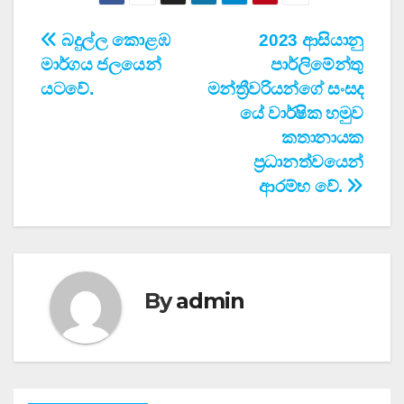
Post
බදුල්ල කොළඹ
2023 ආසියානු
මාර්ගය ජලයෙන්
පාර්ලිමේන්තු
navigation
යටවේ.
මන්ත්‍රීවරියන්ගේ සංසද
යේ වාර්ෂික හමුව
කතානායක
ප්‍රධානත්වයෙන්
ආරම්භ වේ.
By
admin