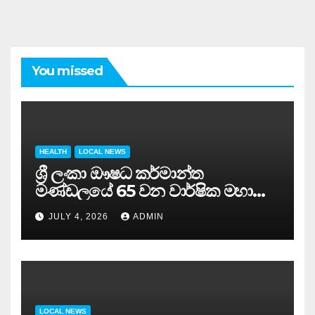
You missed
HEALTH
LOCAL NEWS
ශ්‍රී ලංකා ඖෂධ කර්මාන්ත
මණ්ඩලයේ 65 වන වාර්ෂික මහා
සමුළුව සෞඛ්‍ය නියෝජ්‍ය
JULY 4, 2026
ADMIN
අමාත්‍යවරයාගේ ප්‍රධානත්වයෙන්……
LOCAL NEWS