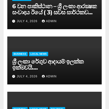
6 වන පාකිස්ථාන – ශ්‍රී ලංකා ආරක්‍ෂක
සංවාදය ඊයේ ( 3) සවස සාර්ථකව
අවසන් කරයි..
JULY 4, 2026
ADMIN
BUSINESS
LOCAL NEWS
ශ්‍රී ලංකා රේගුව ආදායම් ඉලක්ක
ඉක්මවයි….
JULY 4, 2026
ADMIN