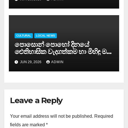
පොසොන් පුර පසළොස්වක
පොහෝ දිනක – ජනාධිපති අනුර
කුමාර දිසානායක .
CULTURAL
LOCAL NEWS
පොසොන් පොහෝ දිනයේ
ඓතිහාසික වැදගත්කම හා මිහිඳු මහ
රහතන් වහන්සේගේ ඓතිහාසික
JUN 29, 2026
ADMIN
වැඩමවීම….
Leave a Reply
Your email address will not be published.
Required
fields are marked
*