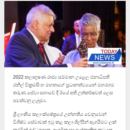
2022 කලාභූෂණ රාජ්‍ය සම්මාන උළෙල ජනාධිපති
රනිල් වික්‍රමසිංහ මහතාගේ ප්‍රධානත්වයෙන් මහරගම
තරුණ සේවා සභාවේ දී ඊයේ අති උත්කර්ෂවත් ලෙස
පවත්වනු ලැබුවා.
ශ්‍රී ලාංකිය කලා ක්ෂේත්‍රයේ උන්නතිය වෙනුවෙන්
විශිෂ්ට සේවාවක් ඉටු කළ කලා ශිල්පීන් ඇගයිමට ලක්
කරමින් බුද්ධශාසන, ආගමික හා සංස්කෘතික කටයුතු