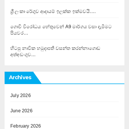
ශ්‍රී ලංකා රේගුව ආදායම් ඉලක්ක ඉක්මවයි….
ගොවි විරෝධය හේතුවෙන් A9 මාර්ගය වසා දැමිමට
පියවර…
හිටපු නාවික හමුදාපති වසන්ත කරන්නාගොඩ
අත්අඩංගුව…
Archives
July 2026
June 2026
February 2026