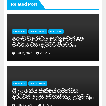
Related Post
CULTURAL
LOCAL NEWS
POLITICAL
ගොවි විරෝධය හේතුවෙන් A9
මාර්ගය වසා දැමිමට පියවර…
JUL 3, 2026
ADMIN
CULTURAL
LOCAL NEWS
ශ්‍රී ලාංකේය ජාතියේ ගමන්මඟ
අර්ථවත් ලෙස වෙනස් කළ උතුම් බුදු
දහම මෙරටට ලැබුණේ අද වැනි
JUN 29, 2026
ADMIN