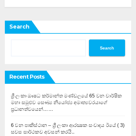
Search
Search
Recent Posts
ශ්‍රී ලංකා ඖෂධ කර්මාන්ත මණ්ඩලයේ 65 වන වාර්ෂික
මහා සමුළුව සෞඛ්‍ය නියෝජ්‍ය අමාත්‍යවරයාගේ
ප්‍රධානත්වයෙන්……
6 වන පාකිස්ථාන – ශ්‍රී ලංකා ආරක්‍ෂක සංවාදය ඊයේ ( 3)
සවස සාර්ථකව අවසන් කරයි..