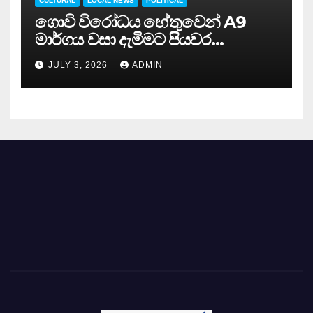
CULTURAL
LOCAL NEWS
POLITICAL
ගොවි විරෝධය හේතුවෙන් A9
මාර්ගය වසා දැමිමට පියවර…
JULY 3, 2026
ADMIN