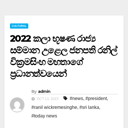
CULTURAL
2022 කලා භූෂණ රාජ්‍ය
සම්මාන උළෙල ජනපති රනිල්
වික්‍රමසිංහ මහතාගේ
ප්‍රධානත්වයෙන්
By
admin
#news
,
#president
,
OCT 13, 2023
#ranil wickremesinghe
,
#sri lanka
,
#today news