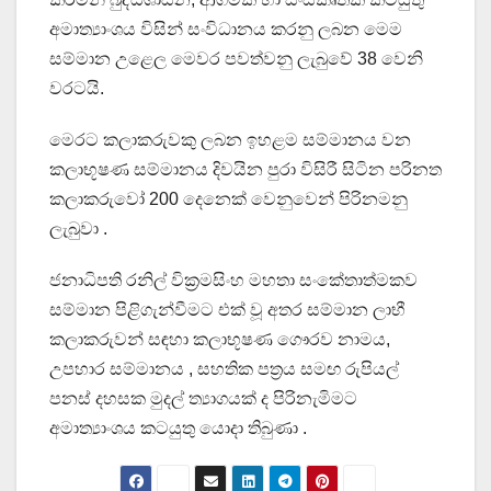
අමාත්‍යාංශය විසින් සංවිධානය කරනු ලබන මෙම
සම්මාන උළෙල මෙවර පවත්වනු ලැබුවේ 38 වෙනි
වරටයි.
මෙරට කලාකරුවකු ලබන ඉහළම සම්මානය වන
කලාභූෂණ සම්මානය දිවයින පුරා විසිරී සිටින පරිනත
කලාකරුවෝ 200 දෙනෙක් වෙනුවෙන් පිරිනමනු
ලැබුවා .
ජනාධිපති රනිල් වික්‍රමසිංහ මහතා සංකේතාත්මකව
සම්මාන පිළිගැන්වීමට එක් වූ අතර සම්මාන ලාභී
කලාකරුවන් සඳහා කලාභූෂණ ගෞරව නාමය,
උපහාර සම්මානය , සහතික පත්‍රය සමඟ රුපියල්
පනස් දහසක මුදල් ත්‍යාගයක් ද පිරිනැමිමට
අමාත්‍යාංශය කටයුතු යොදා තිබුණා .