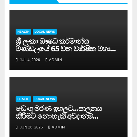
HEALTH
LOCAL NEWS
ශ්‍රී ලංකා ඖෂධ කර්මාන්ත
මණ්ඩලයේ 65 වන වාර්ෂික මහා
සමුළුව සෞඛ්‍ය නියෝජ්‍ය
JUL 4, 2026
ADMIN
අමාත්‍යවරයාගේ ප්‍රධානත්වයෙන්……
HEALTH
LOCAL NEWS
ඩෙංගු මරණ ඉහලට…පාලනය
කිරීමට නොහැකි අවදානම්
තත්ත්වයක…
JUN 26, 2026
ADMIN