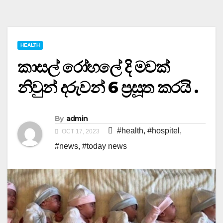
HEALTH
කාසල් රෝහලේ දි මවක්
නිවුන් දරුවන් 6 ප්‍රසූත කරයි .
By
admin
#health
,
#hospitel
,
OCT 17, 2023
#news
,
#today news