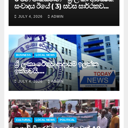
සංවාදය ඊයේ ( 3) සවස සාර්ථකව
අවසන් කරයි..
JULY 4, 2026
ADMIN
BUSINESS
LOCAL NEWS
ශ්‍රී ලංකා රේගුව ආදායම් ඉලක්ක
ඉක්මවයි….
JULY 4, 2026
ADMIN
CULTURAL
LOCAL NEWS
POLITICAL