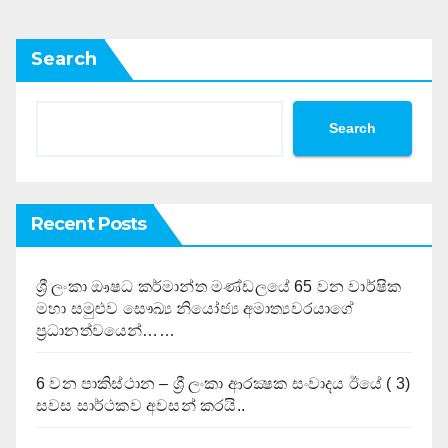
Search
Search
Recent Posts
ශ්‍රී ලංකා ඖෂධ කර්මාන්ත මණ්ඩලයේ 65 වන වාර්ෂික
මහා සමුළුව සෞඛ්‍ය නියෝජ්‍ය අමාත්‍යවරයාගේ
ප්‍රධානත්වයෙන්……
6 වන පාකිස්ථාන – ශ්‍රී ලංකා ආරක්‍ෂක සංවාදය ඊයේ ( 3)
සවස සාර්ථකව අවසන් කරයි..