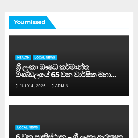
You missed
HEALTH
LOCAL NEWS
ශ්‍රී ලංකා ඖෂධ කර්මාන්ත
මණ්ඩලයේ 65 වන වාර්ෂික මහා
සමුළුව සෞඛ්‍ය නියෝජ්‍ය
JULY 4, 2026
ADMIN
අමාත්‍යවරයාගේ ප්‍රධානත්වයෙන්……
LOCAL NEWS
6 වන පාකිස්ථාන – ශ්‍රී ලංකා ආරක්‍ෂක