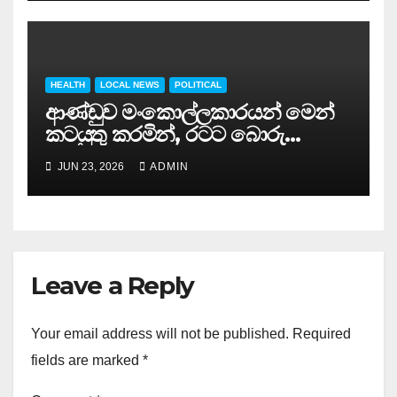
HEALTH
LOCAL NEWS
POLITICAL
ආණ්ඩුව මංකොල්ලකාරයන් මෙන්
කටයුතු කරමින්, රටට බොරු
පොරොන්දු ලබාදී ජනතාව රවටනවා
JUN 23, 2026
ADMIN
– සර්වජන බලය ලේකම් රන්ජන්
සෙනෙවිරත්න
Leave a Reply
Your email address will not be published.
Required
fields are marked
*