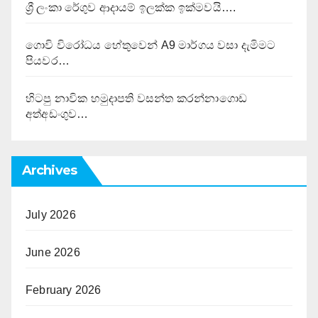
ශ්‍රී ලංකා රේගුව ආදායම් ඉලක්ක ඉක්මවයි….
ගොවි විරෝධය හේතුවෙන් A9 මාර්ගය වසා දැමිමට
පියවර…
හිටපු නාවික හමුදාපති වසන්ත කරන්නාගොඩ
අත්අඩංගුව…
Archives
July 2026
June 2026
February 2026