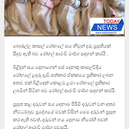
බොරැල්ල කාසල් රෝහලේ සය නිවුන් දරු ප්‍රසුතියක්
සිදුව ඇති බව රෝහල් ආරංචි මාර්ග සදහන් කරයි .
බිළිදුන් සය දෙනාගෙන් පස් දෙනකු කාසල්වීදිය
රෝහලේ ළදරු දැඩි සත්කාර ඒකකයෙ ප්‍රතිකාර ලබන
අතර, එක් බිළිදෙක් කොළඹ ළමා රෝහලේ ප්‍රතිකාර
ලබමින් සිටින බව රෝහල් ආරංචි මාර්ග සදහන් කරයි.
ප්‍රසුත කළ දරුවන් සය දෙනාම පිරිමි දරුවන් වන අතර
නිට්ටම්බුව ප්‍රදේශයේ මවක් විසින් මෙම දරුවන් ප්‍රසුත
කර ඇති බවත්, දරුවන් හය දෙනාම නිරෝගි බවත්
රෝහල් ආරංචි මාර්ග පවසයි.