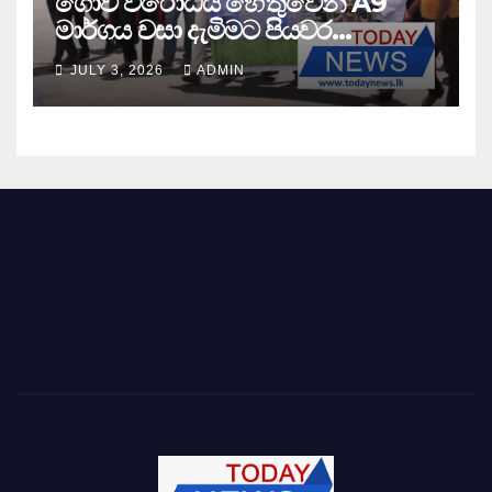
ගොවි විරෝධය හේතුවෙන් A9
මාර්ගය වසා දැමිමට පියවර…
JULY 3, 2026
ADMIN