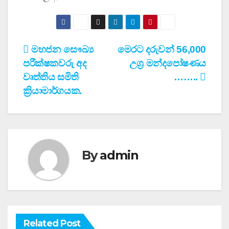
Post
මහජන සෞඛ්‍ය
මෙරට දරුවන් 56,000
පරීක්ෂකවරු අද
උග්‍ර මන්දපෝෂණය
navigation
වෘත්තිය සමිති
……..
ක්‍රියාමාර්ගයක.
By
admin
Related Post