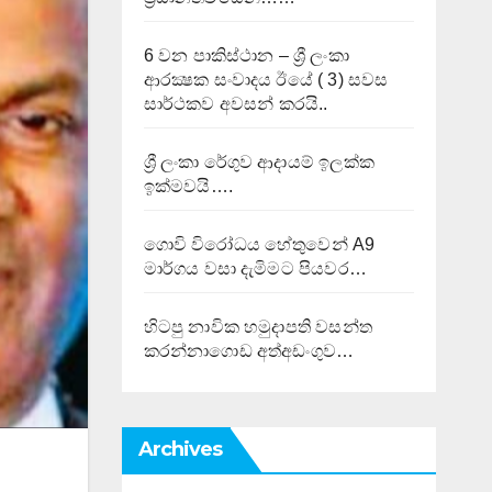
6 වන පාකිස්ථාන – ශ්‍රී ලංකා
ආරක්‍ෂක සංවාදය ඊයේ ( 3) සවස
සාර්ථකව අවසන් කරයි..
ශ්‍රී ලංකා රේගුව ආදායම් ඉලක්ක
ඉක්මවයි….
ගොවි විරෝධය හේතුවෙන් A9
මාර්ගය වසා දැමිමට පියවර…
හිටපු නාවික හමුදාපති වසන්ත
කරන්නාගොඩ අත්අඩංගුව…
Archives