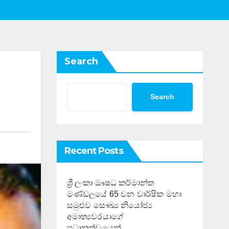
Search
Search
Recent Posts
ශ්‍රී ලංකා ඖෂධ කර්මාන්ත
මණ්ඩලයේ 65 වන වාර්ෂික මහා
සමුළුව සෞඛ්‍ය නියෝජ්‍ය
අමාත්‍යවරයාගේ
ප්‍රධානත්වයෙන්……