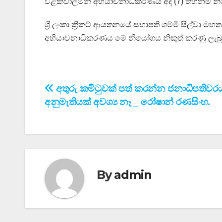
වළක්වාලමින් අභියාචනාධිකරණය අද (7) තහනම් නි
ශ්‍රී ලංකා ක්‍රිකට් ආයතනයේ සභාපති ශම්මි සිල්වා
අභියාචනාධිකරණය මේ නියෝගය නිකුත් කරණු ලැබුව
Post
අතුරු කමිටුවක් පත් කරන්න ජනාධිපතිවර
අනුමැතියක් අවශ්‍ය නෑ _ රෝෂාන් රණසිංහ.
navigation
By
admin