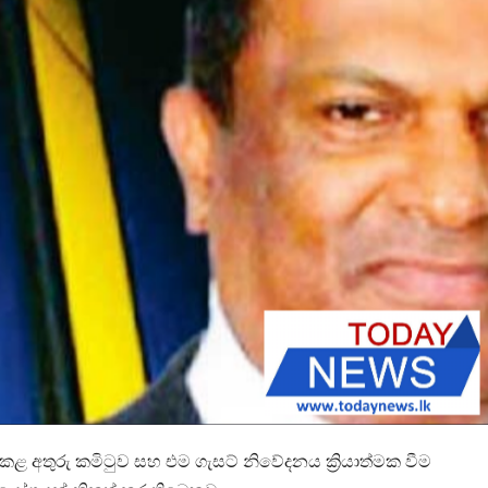
ා පත්කළ අතුරු කමිටුව සහ එම ගැසට් නිවේදනය ක්‍රියාත්මක වීම