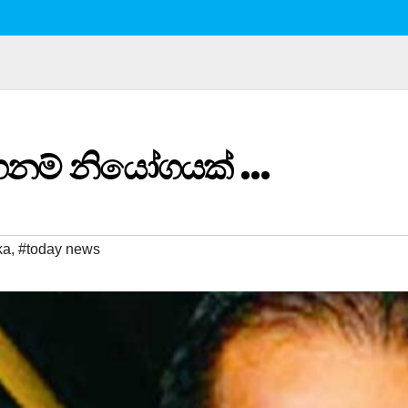
ට තහනම් නියෝගයක් …
ka
,
#today news