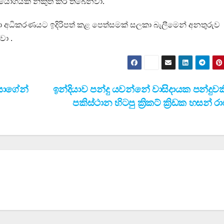
යෝගයක් නිකුත් කර තිබෙනවා.
 මහතා අධිකරණයට ඉදිරිපත් කළ පෙත්සමක් සලකා බැලීමෙන් අනතුරුව
ා .
යාගේන්
ඉන්දියාව පන්දු යවන්නේ වාසිදායක පන්දුවක
පකිස්ථාන හිටපු ක්‍රිකට් ක්‍රිඩක හසන් ර