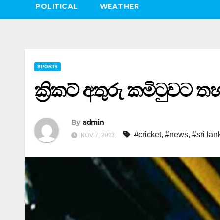
POLITICAL
WEATHER
SPORTS
ක්‍රිකට් අතුරු කමිටුව
By
admin
#cricket
,
#news
,
#sri lan
NOV 7, 2023