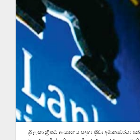
ශ්‍රී ලංකා ක්‍රිකට් ආයතනය සඳහා ක්‍රීඩා අමාත්‍යවරය