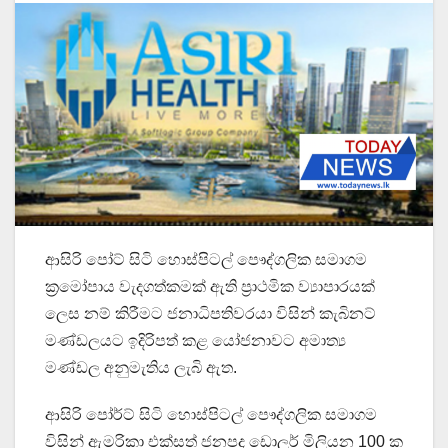
ආසිරි පෝට් සිටි හොස්පිටල් පෞද්ගලික සමාගම
ක්‍රමෝපාය වැදගත්කමක් ඇති ප්‍රාථමික ව්‍යාපාරයක්
ලෙස නම් කිරීමට ජනාධිපතිවරයා විසින් කැබිනට්
මණ්ඩලයට ඉදිරිපත් කළ යෝජනාවට අමාත්‍ය
මණ්ඩල අනුමැතිය ලැබි ඇත.
ආසිරි පෝර්ට් සිටි හොස්පිටල් පෞද්ගලික සමාගම
විසින් ඇමරිකා එක්සත් ජනපද ඩොලර් මිලියන 100 ක