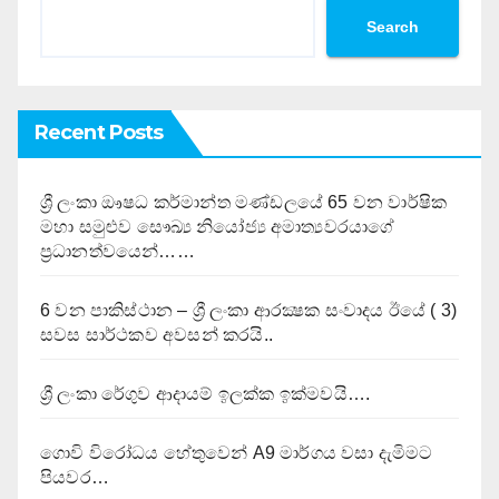
Search
Recent Posts
ශ්‍රී ලංකා ඖෂධ කර්මාන්ත මණ්ඩලයේ 65 වන වාර්ෂික
මහා සමුළුව සෞඛ්‍ය නියෝජ්‍ය අමාත්‍යවරයාගේ
ප්‍රධානත්වයෙන්……
6 වන පාකිස්ථාන – ශ්‍රී ලංකා ආරක්‍ෂක සංවාදය ඊයේ ( 3)
සවස සාර්ථකව අවසන් කරයි..
ශ්‍රී ලංකා රේගුව ආදායම් ඉලක්ක ඉක්මවයි….
ගොවි විරෝධය හේතුවෙන් A9 මාර්ගය වසා දැමිමට
පියවර…