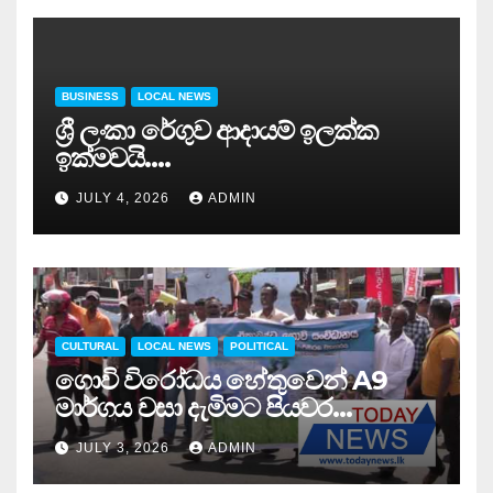
BUSINESS
LOCAL NEWS
ශ්‍රී ලංකා රේගුව ආදායම් ඉලක්ක
ඉක්මවයි….
JULY 4, 2026
ADMIN
CULTURAL
LOCAL NEWS
POLITICAL
ගොවි විරෝධය හේතුවෙන් A9
මාර්ගය වසා දැමිමට පියවර…
JULY 3, 2026
ADMIN