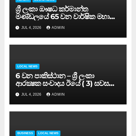
ශ්‍රී ලංකා ඖෂධ කර්මාන්ත
මණ්ඩලයේ 65 වන වාර්ෂික මහා
සමුළුව සෞඛ්‍ය නියෝජ්‍ය
JUL 4, 2026
ADMIN
අමාත්‍යවරයාගේ ප්‍රධානත්වයෙන්……
LOCAL NEWS
6 වන පාකිස්ථාන – ශ්‍රී ලංකා
ආරක්‍ෂක සංවාදය ඊයේ ( 3) සවස
සාර්ථකව අවසන් කරයි..
JUL 4, 2026
ADMIN
BUSINESS
LOCAL NEWS