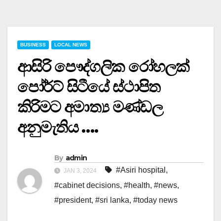
BUSINESS
LOCAL NEWS
ආසිරි පෞද්ගලික රෝහලක්
පෝර්ට් සිටීයේ ස්ථාපිත
කිරිමට අමාත්‍ය මණ්ඩල
අනුමැතිය ….
By
admin
#Asiri hospital
,
JAN 3, 2024
#cabinet decisions
,
#health
,
#news
,
#president
,
#sri lanka
,
#today news