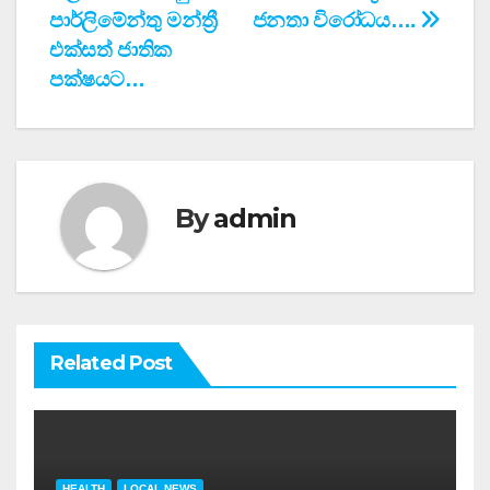
navigation
පාර්ලිමේන්තු මන්ත්‍රී
ජනතා විරෝධය….
එක්සත් ජාතික
පක්ෂයට…
By
admin
Related Post
HEALTH
LOCAL NEWS