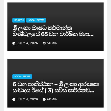
HEALTH
LOCAL NEWS
ශ්‍රී ලංකා ඖෂධ කර්මාන්ත
මණ්ඩලයේ 65 වන වාර්ෂික මහා
සමුළුව සෞඛ්‍ය නියෝජ්‍ය
JULY 4, 2026
ADMIN
අමාත්‍යවරයාගේ ප්‍රධානත්වයෙන්……
LOCAL NEWS
6 වන පාකිස්ථාන – ශ්‍රී ලංකා ආරක්‍ෂක
සංවාදය ඊයේ ( 3) සවස සාර්ථකව
අවසන් කරයි..
JULY 4, 2026
ADMIN