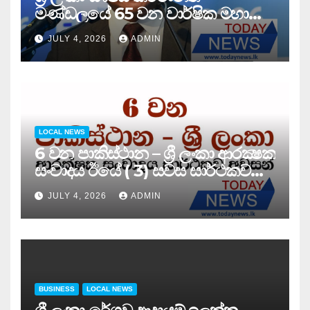
මණ්ඩලයේ 65 වන වාර්ෂික මහා
සමුළුව සෞඛ්‍ය නියෝජ්‍ය
JULY 4, 2026
ADMIN
අමාත්‍යවරයාගේ ප්‍රධානත්වයෙන්……
LOCAL NEWS
6 වන පාකිස්ථාන – ශ්‍රී ලංකා ආරක්‍ෂක
සංවාදය ඊයේ ( 3) සවස සාර්ථකව
අවසන් කරයි..
JULY 4, 2026
ADMIN
BUSINESS
LOCAL NEWS