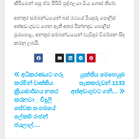
කිරීමෙන් පසු ඒම පිරිමි පුද්ගලයා මිය ගොස් තිබේ.
අනතුර සම්බන්ධයෙන් බස් රථයේ රියදුරු පොලිස්
අත්අඩංගුවට ගෙන ඇති අතර පින්නදූව පොලිස්
මුරපොළ, අනතුර සම්බන්ධයෙන් වැඩිදුර විමර්ශන සිදු
කරනු ලබයි.
Post
අධිකරණයට ගරු
යුක්තිය මෙහෙයුම
කරමින් වෘත්තිය
සැකකරුවන් 1133
navigation
ක්‍රියාමාර්ගය නතර
අත්අඩංගුවට ගනි…
කරනවා _ විදුලි
සේවක සංගමයේ
ලේකම් රංජන්
ජයලාල්….