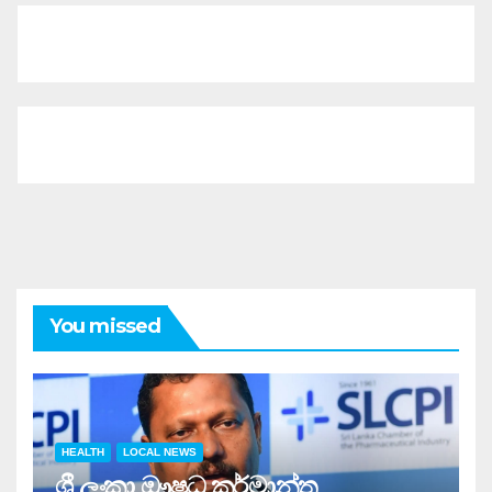
You missed
HEALTH
LOCAL NEWS
ශ්‍රී ලංකා ඖෂධ කර්මාන්ත