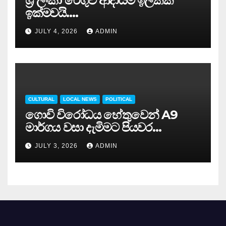
ශ්‍රී ලංකා රේගුව ආදායම් ඉලක්ක
ඉක්මවයි….
JULY 4, 2026
ADMIN
CULTURAL
LOCAL NEWS
POLITICAL
ගොවි විරෝධය හේතුවෙන් A9
මාර්ගය වසා දැමිමට පියවර…
JULY 3, 2026
ADMIN