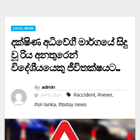
LOCAL NEWS
දක්ෂිණ අධිවේගී මාර්ගයේ සිදු
වූ රිය අනතුරෙන්
විදේශීයයෙකු ජීවිතක්ෂයට..
By
admin
#accident
,
#news
,
JAN 6, 2024
#sri lanka
,
#today news