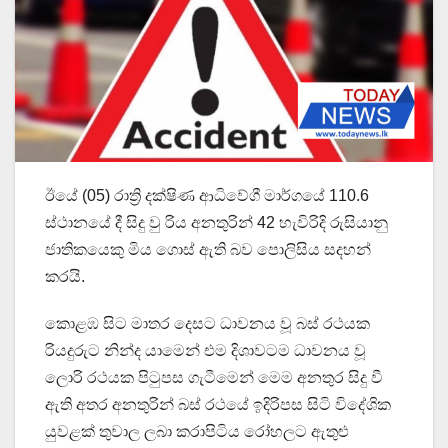
ඊයේ (05) රාත්‍රි දක්ෂිණ ආධිවේගී මාර්ගයේ 110.6
ස්ථානයේ දී සිදු වු රිය අනතුරින් 42 හැවිරිදි රුසියානු
ජාතිකයෙකු මිය ගොස් ඇති බව පොලිසිය සදහන්
කරයි.
කොළඹ සිට මාතර දෙසට ධාවනය වූ බස් රථයක
රියදුරුට නින්ද යාමෙන් එම දිශාවටම ධාවනය වූ
ලොරි රථයක පිටුපස ගැටීමෙන් මෙම අනතුර සිදු වී
ඇති අතර අනතුරින් බස් රථයේ ඉදිරිපස සිටි විදේශික
යුවළක් තුවාල ලබා කරාපිටිය රෝහලට ඇතුළු