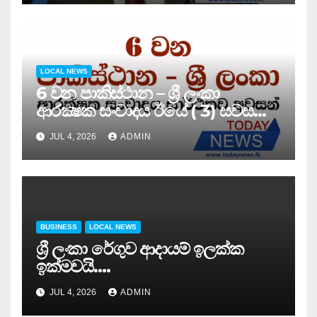
LOCAL NEWS
6 වන පාකිස්ථාන – ශ්‍රී ලංකා
ආරක්‍ෂක සංවාදය ඊයේ ( 3) සවස
සාර්ථකව අවසන් කරයි..
JUL 4, 2026
ADMIN
BUSINESS
LOCAL NEWS
ශ්‍රී ලංකා රේගුව ආදායම් ඉලක්ක
ඉක්මවයි….
JUL 4, 2026
ADMIN