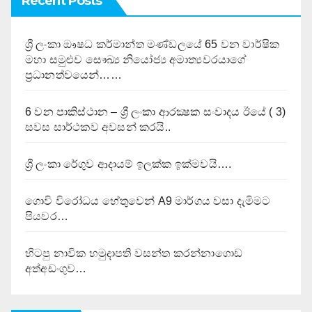
Recent Posts
ශ්‍රී ලංකා ඖෂධ කර්මාන්ත මණ්ඩලයේ 65 වන වාර්ෂික
මහා සමුළුව සෞඛ්‍ය නියෝජ්‍ය අමාත්‍යවරයාගේ
ප්‍රධානත්වයෙන්……
6 වන පාකිස්ථාන – ශ්‍රී ලංකා ආරක්‍ෂක සංවාදය ඊයේ ( 3)
සවස සාර්ථකව අවසන් කරයි..
ශ්‍රී ලංකා රේගුව ආදායම් ඉලක්ක ඉක්මවයි….
ගොවි විරෝධය හේතුවෙන් A9 මාර්ගය වසා දැමිමට
පියවර…
හිටපු නාවික හමුදාපති වසන්ත කරන්නාගොඩ
අත්අඩංගුව…