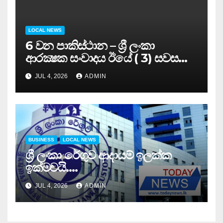
LOCAL NEWS
6 වන පාකිස්ථාන – ශ්‍රී ලංකා
ආරක්‍ෂක සංවාදය ඊයේ ( 3) සවස
සාර්ථකව අවසන් කරයි..
JUL 4, 2026
ADMIN
BUSINESS
LOCAL NEWS
ශ්‍රී ලංකා රේගුව ආදායම් ඉලක්ක
ඉක්මවයි….
JUL 4, 2026
ADMIN