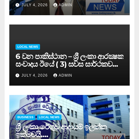
සමුළුව සෞඛ්‍ය නියෝජ්‍ය
JULY 4, 2026
ADMIN
අමාත්‍යවරයාගේ ප්‍රධානත්වයෙන්……
LOCAL NEWS
6 වන පාකිස්ථාන – ශ්‍රී ලංකා ආරක්‍ෂක
සංවාදය ඊයේ ( 3) සවස සාර්ථකව
අවසන් කරයි..
JULY 4, 2026
ADMIN
BUSINESS
LOCAL NEWS
ශ්‍රී ලංකා රේගුව ආදායම් ඉලක්ක
ඉක්මවයි….