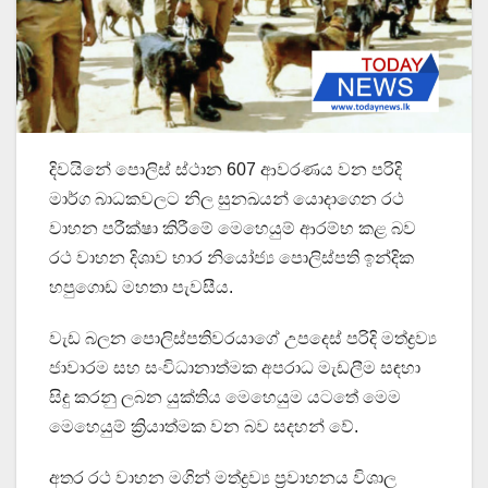
දිවයිනේ පොලිස් ස්ථාන 607 ආවරණය වන පරිදි
මාර්ග බාධකවලට නිල සුනඛයන් යොදාගෙන රථ
වාහන පරීක්ෂා කිරීමේ මෙහෙයුම් ආරම්භ කළ බව
රථ වාහන දිශාව භාර නියෝජ්‍ය පොලිස්පති ඉන්දික
හපුගොඩ මහතා පැවසීය.
වැඩ බලන පොලිස්පතිවරයාගේ උපදෙස් පරිදි මත්ද්‍රව්‍ය
ජාවාරම සහ සංවිධානාත්මක අපරාධ මැඩලීම සඳහා
සිදු කරනු ලබන යුක්තිය මෙහෙයුම යටතේ මෙම
මෙහෙයුම් ක්‍රියාත්මක වන බව සදහන් වේ.
අතර රථ වාහන මගින් මත්ද්‍රව්‍ය ප්‍රවාහනය විශාල