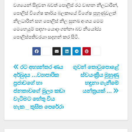
වශයෙන් සිදුවන බවත් පොලිස් රථ වාහන නිලධාරීන්,
පොලිස් විශේෂ කාර්ය බලකායේ විශේෂ පුහුණුවලත්
නිලධාරීන් සහ පොලිස් නිල සුනඛ අංශය මෙම
මෙහෙයුම් සඳහා යොදා ගන්නා බව නියෝජ්‍ය
පොලිස්පතිවරයා සදහන් කර සිටී.
Post
රට අභ්‍යන්තර ණය
ගුවන් තොටුපොළේ
අර්බුදය …ව්‍යාපාරික
ස්වයංක්‍රීය මුහුණු
navigation
ප්‍රජාවගේ හා
හඳුනා ගැනීමේ
ජනතාවගේ මුල්‍ය කඩා
යන්ත්‍රයක් …
වැටිමට හේතු විය
හැක _ තුසිත පෙරේරා