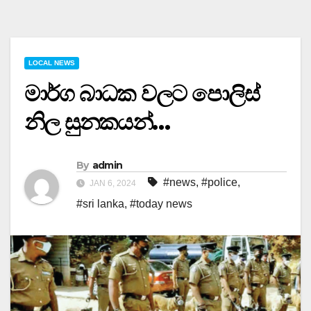
LOCAL NEWS
මාර්ග බාධක වලට පොලිස්
නිල සුනකයන්…
By
admin
#news
,
#police
,
JAN 6, 2024
#sri lanka
,
#today news