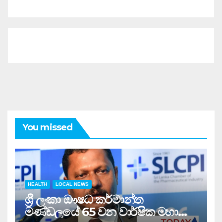
You missed
HEALTH
LOCAL NEWS
ශ්‍රී ලංකා ඖෂධ කර්මාන්ත
මණ්ඩලයේ 65 වන වාර්ෂික මහා