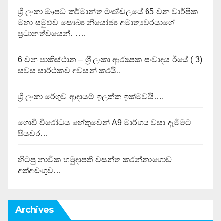
ශ්‍රී ලංකා ඖෂධ කර්මාන්ත මණ්ඩලයේ 65 වන වාර්ෂික
මහා සමුළුව සෞඛ්‍ය නියෝජ්‍ය අමාත්‍යවරයාගේ
ප්‍රධානත්වයෙන්……
6 වන පාකිස්ථාන – ශ්‍රී ලංකා ආරක්‍ෂක සංවාදය ඊයේ ( 3)
සවස සාර්ථකව අවසන් කරයි..
ශ්‍රී ලංකා රේගුව ආදායම් ඉලක්ක ඉක්මවයි….
ගොවි විරෝධය හේතුවෙන් A9 මාර්ගය වසා දැමිමට
පියවර…
හිටපු නාවික හමුදාපති වසන්ත කරන්නාගොඩ
අත්අඩංගුව…
Archives