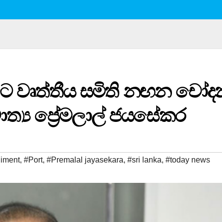
බවට වෘත්තීය සමිති නඟන චෝද
ාත්‍ය ප්‍රේමලාල් ජයසේකර
liment
,
#Port
,
#Premalal jayasekara
,
#sri lanka
,
#today news