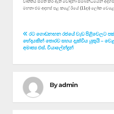
වෘත්තිය සමිති කර ඇති චෝදනා සම්බන්ධයෙන් අදහස් 
මහතා එම අදහස් පළ කළේ ඊයේ (11දා) ලෝක වෙළෙඳ මධ්
Post
රට ගොඩනඟන රජයේ වැඩ පිළිවෙලට පක
භේදයකින් තොරව සහය දැක්විය යුතුයි – වෙළද
navigation
අමාත්‍ය එස්. වියාලේන්ද්‍රන්
By
admin