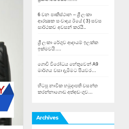
6 වන පාකිස්ථාන – ශ්‍රී ලංකා
ආරක්‍ෂක සංවාදය ඊයේ ( 3) සවස
සාර්ථකව අවසන් කරයි..
ශ්‍රී ලංකා රේගුව ආදායම් ඉලක්ක
ඉක්මවයි….
ගොවි විරෝධය හේතුවෙන් A9
මාර්ගය වසා දැමිමට පියවර…
හිටපු නාවික හමුදාපති වසන්ත
කරන්නාගොඩ අත්අඩංගුව…
Archives