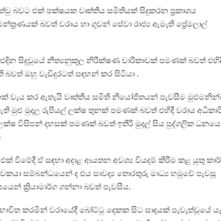
්වු බවට එක් පක්ෂයක වෘත්තීය සමිතියක් සිදුකරන ප්‍රකාශය
ත්‍රණයක් බවත් වරාය හා ගුවන් සේවා රාජ්‍ය ඇමැති ප්‍රේමලාල්
දින සිදුවූයේ නීත්‍යනුකූල නිරීක්ෂණ චාරිකාවක් පමණක් බවත් එහිද
බවත් ඔහු වැඩිදුරටත් සඳහන් කර සිටියා .
් වැය කර ඇතැයි වෘත්තීය සමිති නියෝජිතයන් පැවසීම මුළුමනින
ති මුළු මුදල රුපියල් ලක්ෂ තුනක් පමණක් බවත් එහිදී වරාය අධිකාර
ක්ෂ විසිපන් දහසක් පමණක් බවත් ඉතිරි මුදල් සිය පුද්ගලික ධනයෙ
ා
එක් වීමේදී ඒ සඳහා අදාළ ආයතන අවශ්‍ය වියදම් කිරීම කළ යුතු කාර
යා සම්බන්ධයෙන් ද එය සාවද්‍ය තොරතුරු මාධ්‍ය හමුවේ පැවසූ
ෙන් ක්‍රියාමාර්ග ගන්නා බවත් පැවසීය.
භාවිත කරමින් වරායේදී බෝට්ටු දෙකක සිට සාදයක් පැවැත්වූයේ යැ