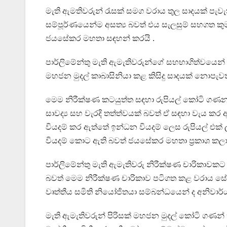
මැති ඇමතිවරුන් රැසක් සමග වරාය තුල සාදයක් පැවැත
සම්පූර්ණයෙන්ම අසත්‍ය බවත් එය සැලසුම් සහගත කුමන්
ජයසේකර මහතා සඳහන් කරයි .
පාර්ලිමේන්තු මැති ඇමැතිවරුන්ගේ සහභාගිත්වයෙන් එ
මහජන මුදල් කාබාසිනියා කළ කිසිදු සාදයක් නොපැවති 
මෙම නිරීක්ෂණ කටයුත්ත සඳහා රුපියල් කෝටි ගණනක
සාවද්‍ය සහ වැරදි තත්ත්වයක් බවත් ඒ සඳහා වැය කර ඇ
වියදම් කර ඇත්තේ ඉන්ධන වියදම් ලෙස රුපියල් එක් ල
වියදම් කොට ඇති බවත් ජයසේකර මහතා ප්‍රකාශ කල
පාර්ලිමේන්තු මැති ඇමැතිවරු නිරීක්ෂණ චාරිකාවකට 
බවත් මෙම නිරීක්ෂණ චාරිකාව පටිගත කළ වරාය සේවක
වෘත්තීය සමිති නියෝජිතයා සම්බන්ධයෙන් ද අනිවාර්යය
මැති ඇමැතිවරුන් පිරිසක් මහජන මුදල් කෝටි ගණන් 