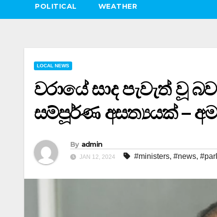
POLITICAL
WEATHER
LOCAL NEWS
වරායේ සාද පැවැත් වූ 
සම්පූර්ණ අසත්‍යයක් – අම
By
admin
#ministers
,
#news
,
#par
JAN 12, 2024