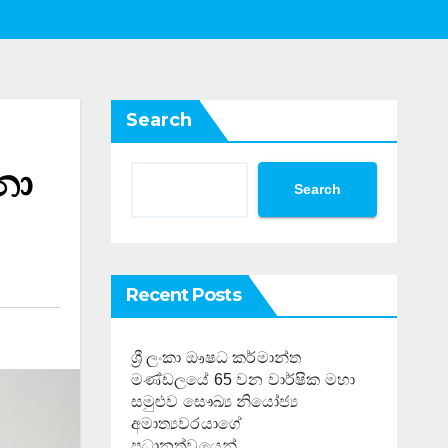
Search
නා
Search
Recent Posts
ශ්‍රී ලංකා ඖෂධ කර්මාන්ත
මණ්ඩලයේ 65 වන වාර්ෂික මහා
සමුළුව සෞඛ්‍ය නියෝජ්‍ය
අමාත්‍යවරයාගේ
ප්‍රධානත්වයෙන්……