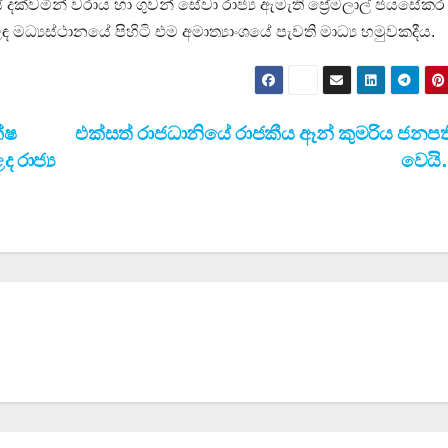
දක්වමින් වරාය හා ගුවන් සේවා රාජ්‍ය ඇමැති ප්‍රේමලාල් ජයසේකර
‍යස්ථානයේ පිහිටි එම අමාත්‍යාංශයේ පැවති මාධ්‍ය හමුවකදීය.
්ෂ
එක්සත් රාජධානියේ රාජකීය ඈන් කුමරිය ජනපත
 රාජ්‍ය
වෙයි