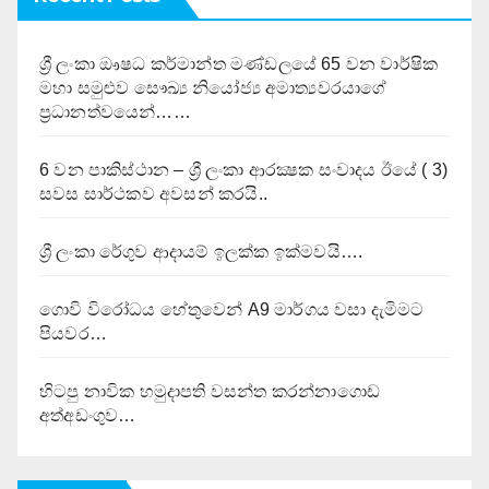
ශ්‍රී ලංකා ඖෂධ කර්මාන්ත මණ්ඩලයේ 65 වන වාර්ෂික
මහා සමුළුව සෞඛ්‍ය නියෝජ්‍ය අමාත්‍යවරයාගේ
ප්‍රධානත්වයෙන්……
6 වන පාකිස්ථාන – ශ්‍රී ලංකා ආරක්‍ෂක සංවාදය ඊයේ ( 3)
සවස සාර්ථකව අවසන් කරයි..
ශ්‍රී ලංකා රේගුව ආදායම් ඉලක්ක ඉක්මවයි….
ගොවි විරෝධය හේතුවෙන් A9 මාර්ගය වසා දැමිමට
පියවර…
හිටපු නාවික හමුදාපති වසන්ත කරන්නාගොඩ
අත්අඩංගුව…