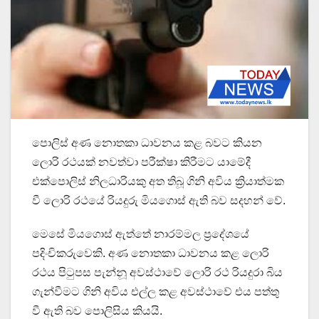
පොලිස් අණ නොතකා ධාවනය කළ බවට කියන
ලොරි රථයක් නවත්වා පරීක්ෂා කිරීමට යාමේදී
එක්පොලිස් නිලධාරියකු අත තිබූ ගිනි අවිය ක්‍රියාත්මක
වී ලොරි රථයේ රියදුරු මියගොස් ඇති බව සදහන් වේ.
මෙසේ මියගොස් ඇත්තේ නාරම්මල ප්‍රදේශයේ
පදිංචිකරුවෙකි. අණ නොතකා ධාවනය කළ ලොරි
රථය පිටුපස පැන්නූ අවස්ථාවේ ලොරි රථ රියදුරා බිය
ගැන්වීමට ගිනි අවිය එල්ල කළ අවස්ථාවේ එය පත්තු
වී ඇති බව පොලිසිය කියයි.