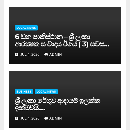
LOCAL NEWS
6 වන පාකිස්ථාන – ශ්‍රී ලංකා
ආරක්‍ෂක සංවාදය ඊයේ ( 3) සවස
සාර්ථකව අවසන් කරයි..
JUL 4, 2026
ADMIN
BUSINESS
LOCAL NEWS
ශ්‍රී ලංකා රේගුව ආදායම් ඉලක්ක
ඉක්මවයි….
JUL 4, 2026
ADMIN