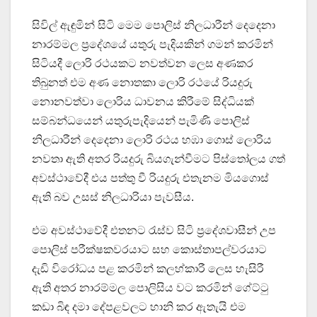
සිවිල් ඇඳුමින් සිටි මෙම පොලිස් නිලධාරීන් දෙදෙනා
නාරම්මල ප්‍රදේශයේ යතුරු පැදියකින් ගමන් කරමින්
සිටියදී ලොරි රථයකට නවත්වන ලෙස අණකර
තිබුනත් එම අණ නොතකා ලොරි රථයේ රියදුරු
නොනවත්වා ලොරිය ධාවනය කිරීමේ සිද්ධියක්
සම්බන්ධයෙන් යතුරුපැදියෙන් පැමිණි පොලිස්
නිලධාරීන් දෙදෙනා ලොරි රථය හඹා ගොස් ලොරිය
නවතා ඇති අතර රියදුරු බියගැන්වීමට පිස්තෝලය ගත්
අවස්ථාවේදී එය පත්තු වී රියදුරු එතැනම මියගොස්
ඇති බව උසස් නිලධාරියා පැවසීය.
එම අවස්ථාවේදී එතනට රැස්ව සිටි ප්‍රදේශවාසීන් උප
පොලිස් පරීක්ෂකවරයාට සහ කොස්තාපල්වරයාට
දැඩි විරෝධය පළ කරමින් කලහ්කාරී ලෙස හැසිරී
ඇති අතර නාරම්මල පොලිසිය වට කරමින් ගේට්ටු
කඩා බිඳ දමා දේපළවලට හානි කර ඇතැයි එම