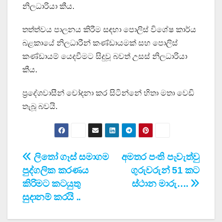
නිලධාරියා කීය.
තත්ත්වය පාලනය කිරීම සඳහා පොලිස් විශේෂ කාර්ය
බළකායේ නිලධාරීන් කණ්ඩායමක් සහ පොලිස්
කණ්ඩායම් යෙදවීමට සිදුවූ බවත් උසස් නිලධාරියා
කීය.
ප්‍රදේශවාසීන් චෝදනා කර සිටින්නේ හිතා මතා වෙඩි
තැබූ බවයි.
Post
ලිතෝ ගෑස් සමාගම
අමතර පංති පැවැත්වු
පුද්ගලික කරණය
ගුරුවරුන් 51 කට
navigation
කිරිමට කටයුතු
ස්ථාන මාරු….
සුදානම් කරයි ..