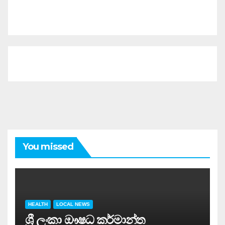
You missed
HEALTH
LOCAL NEWS
ශ්‍රී ලංකා ඖෂධ කර්මාන්ත