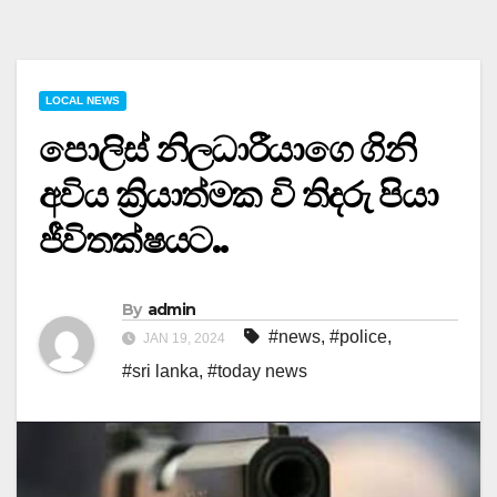
LOCAL NEWS
පොලිස් නිලධාරීයාගෙ ගිනි
අවිය ක්‍රියාත්මක වි තිදරු පියා
ජීවිතක්ෂයට..
By
admin
#news
,
#police
,
JAN 19, 2024
#sri lanka
,
#today news