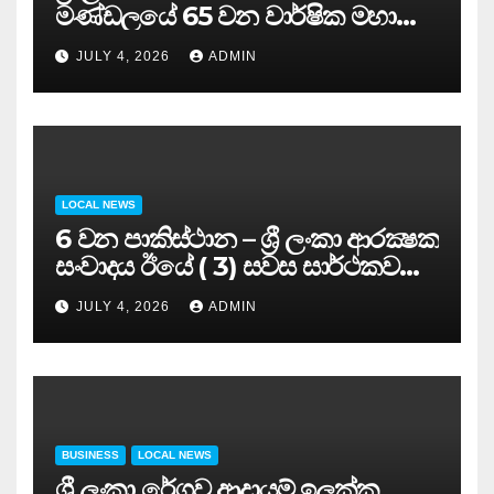
මණ්ඩලයේ 65 වන වාර්ෂික මහා
සමුළුව සෞඛ්‍ය නියෝජ්‍ය
JULY 4, 2026
ADMIN
අමාත්‍යවරයාගේ ප්‍රධානත්වයෙන්……
LOCAL NEWS
6 වන පාකිස්ථාන – ශ්‍රී ලංකා ආරක්‍ෂක
සංවාදය ඊයේ ( 3) සවස සාර්ථකව
අවසන් කරයි..
JULY 4, 2026
ADMIN
BUSINESS
LOCAL NEWS
ශ්‍රී ලංකා රේගුව ආදායම් ඉලක්ක