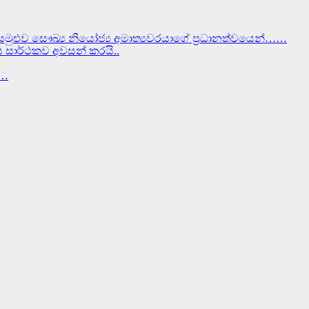
සමුළුව සෞඛ්‍ය නියෝජ්‍ය අමාත්‍යවරයාගේ ප්‍රධානත්වයෙන්……
වස සාර්ථකව අවසන් කරයි..
ර…