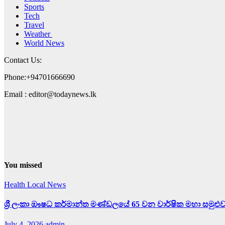
Sports
Tech
Travel
Weather
World News
Contact Us:
Phone:+94701666690
Email : editor@todaynews.lk
You missed
Health
Local News
ශ්‍රී ලංකා ඖෂධ කර්මාන්ත මණ්ඩලයේ 65 වන වාර්ෂික මහා සමුළු
July 4, 2026
admin