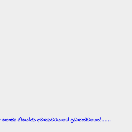
ව සෞඛ්‍ය නියෝජ්‍ය අමාත්‍යවරයාගේ ප්‍රධානත්වයෙන්……