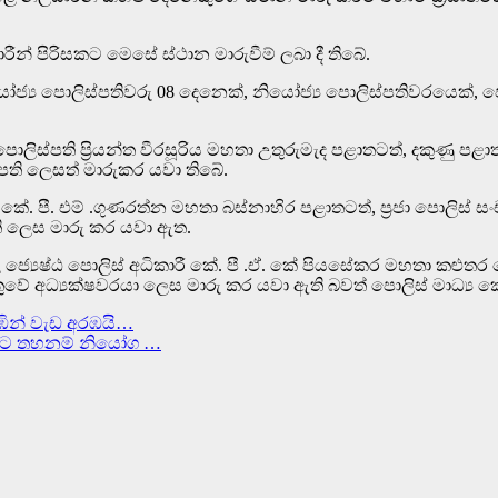
රීන් පිරිසකට මෙසේ ස්ථාන මාරුවීම් ලබා දී තිබේ.
ියෝජ්‍ය පොලිස්පතිවරු 08 දෙනෙක්, නියෝජ්‍ය පොලිස්පතිවරයෙක්, ජ
ිස්පති ප්‍රියන්ත වීරසූරිය මහතා උතුරුමැද පළාතටත්, දකුණු පළාත
්පති ලෙසත් මාරුක‍ර යවා තිබේ.
ළ කේ. පී. එම් .ගුණරත්න මහතා බස්නාහිර පළාතටත්, ප්‍රජා පොලිස
ති ලෙස මාරු කර යවා ඇත.
ජ්‍යෙෂ්ඨ පොලිස් අධිකාරී කේ. පී .ඒ. කේ පියසේකර මහතා කළුත
්තුවේ අධ්‍යක්ෂවරයා ලෙස මාරු කර යවා ඇති බවත් පොලිස් මාධ්
ින් වැඩ අරඹයි…
2 කට තහනම් නියෝග …