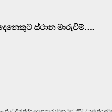
දෙනෙකුට ස්ථාන මාරුවිම්….
ිලධාරීන් කිහිප දෙනෙකුගේ ස්ථාන මාරු කිරීම් වහාම ක්‍රියාත්