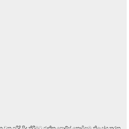
මක වන පරිදි සිදු කිරීමට ජාතික පොලිස් කොමිසම නියෝග කරන