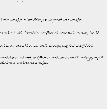
්‍යෙෂ්ඨ පොලිස් අධිකාරීවරු 08 දෙනෙක් සහ පොලිස්
 භාර ජ්‍යෙෂ්ඨ නියෝජ්‍ය පොලිස්පති ලෙස කටයුතු කළ එස්. සී .
් සංචාරක හා ආයෝජන තනතුරේ කටයුතු කළ එස්.ඩබ්ලිව්.එම්
ර කොට්ඨාසය වෙතත්, ගල්කිස්ස කොට්ඨාසය භාරව කටයුතු කළ ඊ.
‍ය කොට්ඨාසය නිවේදනය කළේය.