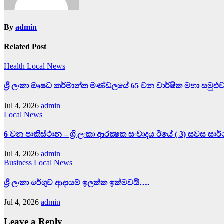
By
admin
Related Post
Health
Local News
ශ්‍රී ලංකා ඖෂධ කර්මාන්ත මණ්ඩලයේ 65 වන වාර්ෂික මහා සමුළු
Jul 4, 2026
admin
Local News
6 වන පාකිස්ථාන – ශ්‍රී ලංකා ආරක්‍ෂක සංවාදය ඊයේ ( 3) සවස සා
Jul 4, 2026
admin
Business
Local News
ශ්‍රී ලංකා රේගුව ආදායම් ඉලක්ක ඉක්මවයි….
Jul 4, 2026
admin
Leave a Reply