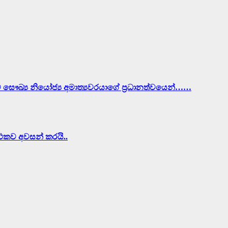
ව සෞඛ්‍ය නියෝජ්‍ය අමාත්‍යවරයාගේ ප්‍රධානත්වයෙන්……
ර්ථකව අවසන් කරයි..