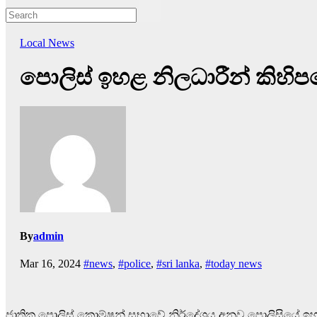
Local News
පොලිස් ඉහළ නිලධාරීන් කිහිප
By
admin
Mar 16, 2024
#news
,
#police
,
#sri lanka
,
#today news
ජාතික පොලිස් කොම්ෂන් සභාවේ නිර්දේශය අනුව පොලිසියේ ඉහළ න