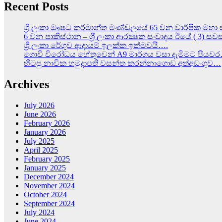
Recent Posts
ශ්‍රී ලංකා ඖෂධ කර්මාන්ත මණ්ඩලයේ 65 වන වාර්ෂික මහා 
6 වන පාකිස්ථාන – ශ්‍රී ලංකා ආරක්‍ෂක සංවාදය ඊයේ ( 3) ස
ශ්‍රී ලංකා රේගුව ආදායම් ඉලක්ක ඉක්මවයි….
ගොවි විරෝධය හේතුවෙන් A9 මාර්ගය වසා දැමිමට පියව
හිටපු නාවික හමුදාපති වසන්ත කරන්නාගොඩ අත්අඩංගුව…
Archives
July 2026
June 2026
February 2026
January 2026
July 2025
April 2025
February 2025
January 2025
December 2024
November 2024
October 2024
September 2024
July 2024
June 2024