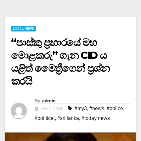
LOCAL NEWS
“පාස්කු ප්‍රහාරයේ මහ
මොළකරු” ගැන CID ය
යළිත් මෛත්‍රීගෙන් ප්‍රශ්න
කරයි
By
admin
#my3
,
#news
,
#police
,
MAY 4, 2024
#political
,
#sri lanka
,
#today news