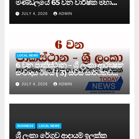
මණ්ඩලයේ 65 වන වාර්ෂික මහා
සමුළුව සෞඛ්‍ය නියෝජ්‍ය
JULY 4, 2026
ADMIN
අමාත්‍යවරයාගේ ප්‍රධානත්වයෙන්……
LOCAL NEWS
6 වන පාකිස්ථාන – ශ්‍රී ලංකා ආරක්‍ෂක
සංවාදය ඊයේ ( 3) සවස සාර්ථකව
අවසන් කරයි..
JULY 4, 2026
ADMIN
BUSINESS
LOCAL NEWS
ශ්‍රී ලංකා රේගුව ආදායම් ඉලක්ක