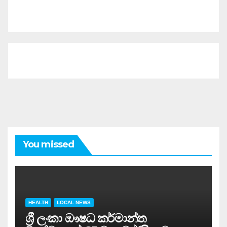
You missed
HEALTH
LOCAL NEWS
ශ්‍රී ලංකා ඖෂධ කර්මාන්ත