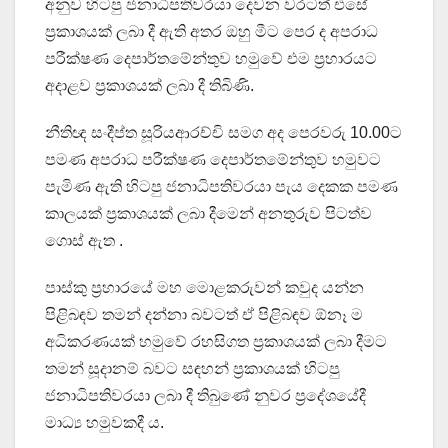
අනුව හිටපු ජනාධිපතිවරයා දෙවන වරටත් එසේ
ප්‍රකාශයක් ලබා දී ඇති අතර ඔහු මීට පෙර ද අපරාධ
පරීක්ෂණ දෙපාර්තමේන්තුව හමුවේ එම ප්‍රහාරයට
අදාළව ප්‍රකාශයක් ලබා දී තිබිණි.
නීතිඥ සංදීප්ත සූරියආරච්චි සමග අද පෙරවරු 10.00ට
පමණ අපරාධ පරීක්ෂණ දෙපාර්තමේන්තුව හමුවට
පැමිණ ඇති හිටපු ජනාධිපතිවරයා පැය දෙකක පමණ
කාලයක් ප්‍රකාශයක් ලබා දීමෙන් අනතුරුව පිටත්ව
ගොස් ඇත .
පාස්කු ප්‍රහාරයේ මහ මොළකරුවන් කවුද යන්න
පිළිබඳව තමන් දන්නා බවටත් ඒ පිළිබඳව ඕනෑ ම
අධිකරණයක් හමුවේ රහසිගත ප්‍රකාශයක් ලබා දීමට
තමන් සූදානම් බවට සඳහන් ප්‍රකාශයක් හිටපු
ජනාධිපතිවරයා ලබා දී තිබුණේ නුවර ප්‍රදේශයේදී
මාධ්‍ය හමුවකදී ය.