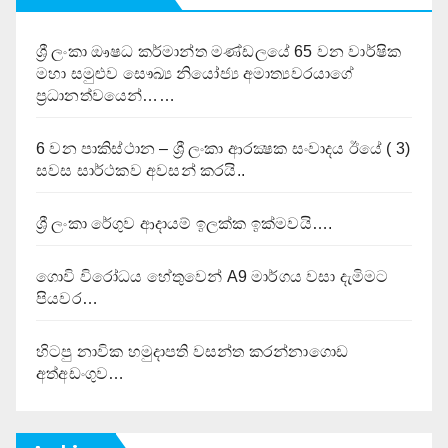
ශ්‍රී ලංකා ඖෂධ කර්මාන්ත මණ්ඩලයේ 65 වන වාර්ෂික
මහා සමුළුව සෞඛ්‍ය නියෝජ්‍ය අමාත්‍යවරයාගේ
ප්‍රධානත්වයෙන්……
6 වන පාකිස්ථාන – ශ්‍රී ලංකා ආරක්‍ෂක සංවාදය ඊයේ ( 3)
සවස සාර්ථකව අවසන් කරයි..
ශ්‍රී ලංකා රේගුව ආදායම් ඉලක්ක ඉක්මවයි….
ගොවි විරෝධය හේතුවෙන් A9 මාර්ගය වසා දැමිමට
පියවර…
හිටපු නාවික හමුදාපති වසන්ත කරන්නාගොඩ
අත්අඩංගුව…