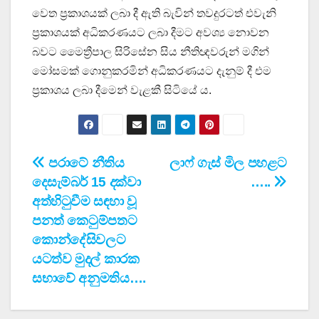
වෙත ප්‍රකාශයක් ලබා දී ඇති බැවින් තවදුරටත් එවැනි
ප්‍රකාශයක් අධිකරණයට ලබා දීමට අවශ්‍ය නොවන
බවට මෛත්‍රීපාල සිරිසේන සිය නීතිඥවරුන් මගින්
මෝසමක් ගොනුකරමින් අධිකරණයට දැනුම් දී එම
ප්‍රකාශය ලබා දීමෙන් වැළකී සිටියේ ය.
Post
පරාටේ නීතිය
ලාෆ් ගැස් මිල පහළට
දෙසැම්බර් 15 දක්වා
…..
navigation
අත්හිටුවීම සඳහා වූ
පනත් කෙටුම්පතට
කොන්දේසිවලට
යටත්ව මුදල් කාරක
සභාවේ අනුමතිය….