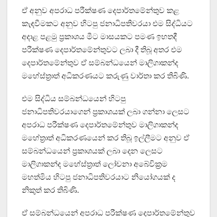
ඒ අනුව අපරාධ පරීක්ෂණ දෙපාර්තමේන්තුව කළ
කැඳවීමකට අනුව හිටපු ජනාධිපතිවරයා එම සිද්ධියට
අදාළ පළමු ප්‍රකාශය මීට මාසයකට පමණ ඉහතදී
පරීක්ෂණ දෙපාර්තමේන්තුවට ලබා දී තිබූ අතර එම
දෙපාර්තමේන්තුව ඒ සම්බන්ධයෙන් මාලිගාකන්ද
මහේස්ත්‍රාත් අධිකරණයට කරුණු වාර්තා කර තිබිණි.
එම සිද්ධිය සම්බන්ධයෙන් හිටපු
ජනාධිපතිවරයාගෙන් ප්‍රකාශයක් ලබා ගන්නා ලෙසට
අපරාධ පරීක්ෂණ දෙපාර්තමේන්තුව මාලිගාකන්ද
මහේත්‍රාත් අධිකරණයෙන් කර තිබූ ඉල්ලීමට අනුව ඒ
සම්බන්ධයෙන් ප්‍රකාශයක් ලබා දෙන ලෙසට
මාලිගාකන්ද මහේස්ත්‍රාත් ලෝචනා අබේවික්‍රම
මහත්මිය හිටපු ජනාධිපතිවරයාට නියෝගයක් ද
නිකුත් කර තිබිණි.
ඒ සම්බන්ධයෙන් අපරාධ පරීක්ෂණ දෙපාර්තමේන්තුව