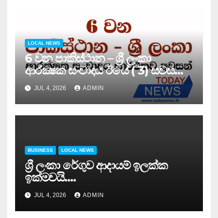
LOCAL NEWS
6 වන පාකිස්ථාන – ශ්‍රී ලංකා
ආරක්‍ෂක සංවාදය ඊයේ ( 3) සවස
සාර්ථකව අවසන් කරයි..
JUL 4, 2026
ADMIN
BUSINESS
LOCAL NEWS
ශ්‍රී ලංකා රේගුව ආදායම් ඉලක්ක
ඉක්මවයි….
JUL 4, 2026
ADMIN