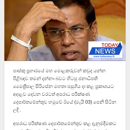
පාස්කු ප්‍රහාරයේ මහ මොළකරුවන් කවුද යන්න
පිළිබඳව තමන් දන්නා බවට හිටපු ජනාධිපති
මෛත්‍රීපාල සිරිසේන මහතා පසුගිය දා කළ ප්‍රකාශයට
අදාළව දෙවන වරටත් අපරාධ පරීක්ෂණ
දෙපාර්තමේන්තුව හමුවේ ඊයේ (මැයි 03) පෙනි සිටින
ලදි .
අපරාධ පරීක්ෂණ දෙපාර්තමේන්තුව කළ දැනුම්දීමකට