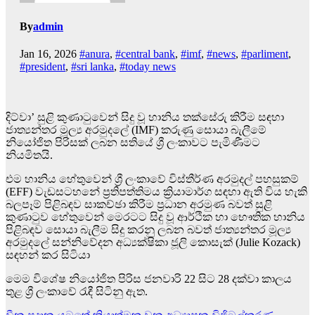
By
admin
Jan 16, 2026
#anura
,
#central bank
,
#imf
,
#news
,
#parliment
,
#president
,
#sri lanka
,
#today news
දිට්වා’ සුළි කුණාටුවෙන් සිදු වූ හානිය තක්සේරු කිරීම සඳහා
ජාත්‍යන්තර මූල්‍ය අරමුදලේ (IMF) කරුණු සොයා බැලීමේ
නියෝජිත පිරිසක් ලබන සතියේ ශ්‍රී ලංකාවට පැමිණීමට
නියමිතයි.
එම හානිය හේතුවෙන් ශ්‍රී ලංකාවේ විස්තීර්ණ අරමුදල් පහසුකම්
(EFF) වැඩසටහනේ ප්‍රතිපත්තිමය ක්‍රියාමාර්ග සඳහා ඇති විය හැකි
බලපෑම් පිළිබඳව සාකච්ඡා කිරීම ප්‍රධාන අරමුණ බවත් සුළි
කුණාටුව හේතුවෙන් මෙරටට සිදු වූ ආර්ථික හා භෞතික හානිය
පිළිබඳව සොයා බැලීම සිදු කරනු ලබන බවත් ජාත්‍යන්තර මූල්‍ය
අරමුදලේ සන්නිවේදන අධ්‍යක්ෂිකා ජූලි කොසැක් (Julie Kozack)
සඳහන් කර සිටියා
මෙම විශේෂ නියෝජිත පිරිස ජනවාරි 22 සිට 28 දක්වා කාලය
තුළ ශ්‍රී ලංකාවේ රැඳී සිටිනු ඇත.