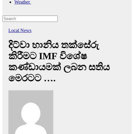
Weather
Local News
දිට්වා හානිය තක්සේරු
කිරීමට IMF විශේෂ
කණ්ඩායමක් ලබන සතිය
මෙරටට ….