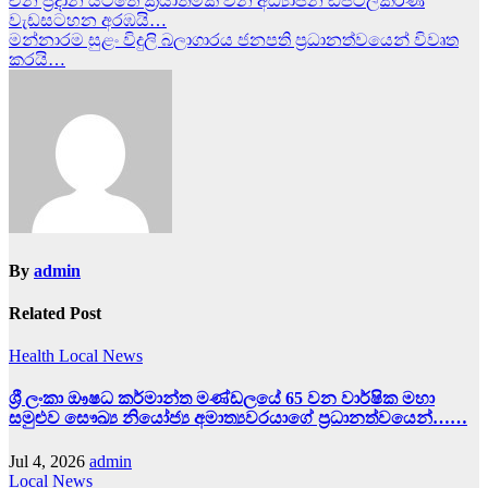
Post
චීන ප්‍රදාන යටතේ ක්‍රියාත්මක වන අධ්‍යාපන ඩිජිටල්කරණ
වැඩසටහන අරඹයි…
navigation
මන්නාරම සුළං විදුලි බලාගාරය ජනපති ප්‍රධානත්වයෙන් විවෘත
කරයි…
By
admin
Related Post
Health
Local News
ශ්‍රී ලංකා ඖෂධ කර්මාන්ත මණ්ඩලයේ 65 වන වාර්ෂික මහා
සමුළුව සෞඛ්‍ය නියෝජ්‍ය අමාත්‍යවරයාගේ ප්‍රධානත්වයෙන්……
Jul 4, 2026
admin
Local News