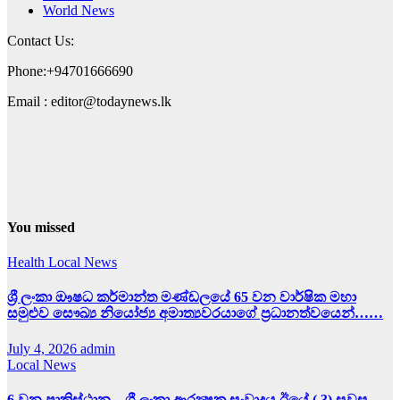
World News
Contact Us:
Phone:+94701666690
Email : editor@todaynews.lk
You missed
Health
Local News
ශ්‍රී ලංකා ඖෂධ කර්මාන්ත මණ්ඩලයේ 65 වන වාර්ෂික මහා
සමුළුව සෞඛ්‍ය නියෝජ්‍ය අමාත්‍යවරයාගේ ප්‍රධානත්වයෙන්……
July 4, 2026
admin
Local News
6 වන පාකිස්ථාන – ශ්‍රී ලංකා ආරක්‍ෂක සංවාදය ඊයේ ( 3) සවස