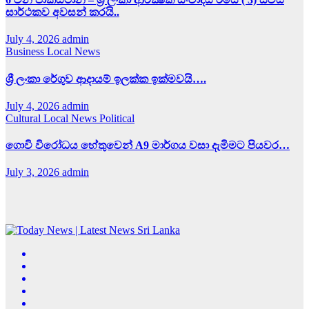
සාර්ථකව අවසන් කරයි..
July 4, 2026
admin
Business
Local News
ශ්‍රී ලංකා රේගුව ආදායම් ඉලක්ක ඉක්මවයි….
July 4, 2026
admin
Cultural
Local News
Political
ගොවි විරෝධය හේතුවෙන් A9 මාර්ගය වසා දැමිමට පියවර…
July 3, 2026
admin