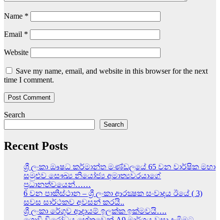
Name
*
Email
*
Website
Save my name, email, and website in this browser for the next
time I comment.
Search
Search
Recent Posts
ශ්‍රී ලංකා ඖෂධ කර්මාන්ත මණ්ඩලයේ 65 වන වාර්ෂික මහා
සමුළුව සෞඛ්‍ය නියෝජ්‍ය අමාත්‍යවරයාගේ
ප්‍රධානත්වයෙන්……
6 වන පාකිස්ථාන – ශ්‍රී ලංකා ආරක්‍ෂක සංවාදය ඊයේ ( 3)
සවස සාර්ථකව අවසන් කරයි..
ශ්‍රී ලංකා රේගුව ආදායම් ඉලක්ක ඉක්මවයි….
ගොවි විරෝධය හේතුවෙන් A9 මාර්ගය වසා දැමිමට