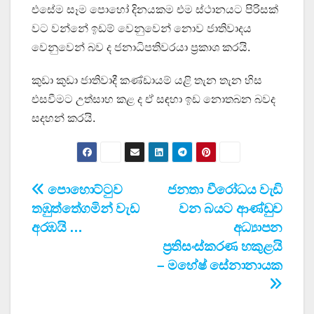
එසේම සෑම පොහෝ දිනයකම එම ස්ථානයට පිරිසක්
වට වන්නේ ඉඩම් වෙනුවෙන් නොව ජාතිවාදය
වෙනුවෙන් බව ද ජනාධිපතිවරයා ප්‍රකාශ කරයි.
කුඩා කුඩා ජාතිවාදී කණ්ඩායම් යළි තැන තැන හිස
එසවීමට උත්සාහ කළ ද ඒ සඳහා ඉඩ නොතබන බවද
සදහන් කරයි.
Post
පොහොට්ටුව
ජනතා වීරෝධය වැඩි
තඹුත්තේගමින් වැඩ
වන බයට ආණ්ඩුව
navigation
අරඹයි …
අධ්‍යාපන
ප්‍රතිසංස්කරණ හකුළයි
– මහේෂ් සේනානායක