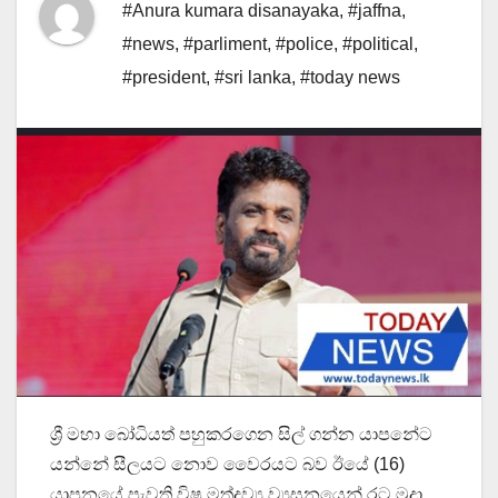
#Anura kumara disanayaka
,
#jaffna
,
#news
,
#parliment
,
#police
,
#political
,
#president
,
#sri lanka
,
#today news
ශ්‍රී මහා බෝධියත් පහුකරගෙන සිල් ගන්න යාපනේට
යන්නේ සීලයට නොව වෛරයට බව ඊයේ (16)
යාපනයේ පැවති විෂ මත්ද්‍රව්‍ය ව්‍යසනයෙන් රට මුදා