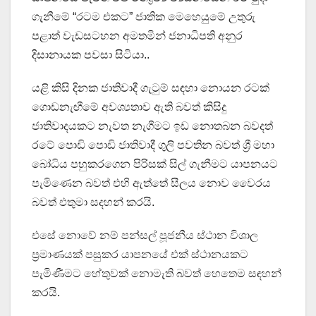
ගැනීමේ “රටම එකට” ජාතික මෙහෙයුමේ උතුරු
පළාත් වැඩසටහන අමතමින් ජනාධිපති අනුර
දිසානායක පවසා සිටියා..
යළි කිසි දිනක ජාතිවාදී ගැටුම් සඳහා නොයන රටක්
ගොඩනැඟීමේ අවශ්‍යතාව ඇති බවත් කිසිදු
ජාතිවාදයකට නැවත නැගීමට ඉඩ නොතබන බවදත්
රටේ පොඩි පොඩි ජාතිවාදී ගුලි පවතින බවත් ශ්‍රී මහා
බෝධිය පහුකරගෙන පිරිසක් සිල් ගැනීමට යාපනයට
පැමිණෙන බවත් එහි ඇත්තේ සීලය නොව වෛරය
බවත් එතුමා සදහන් කරයි.
එසේ නොවේ නම් පන්සල් පූජනීය ස්ථාන විශාල
ප්‍රමාණයක් පසුකර යාපනයේ එක් ස්ථානයකට
පැමිණීමට හේතුවක් නොමැති බවත් හෙතෙම සඳහන්
කරයි.