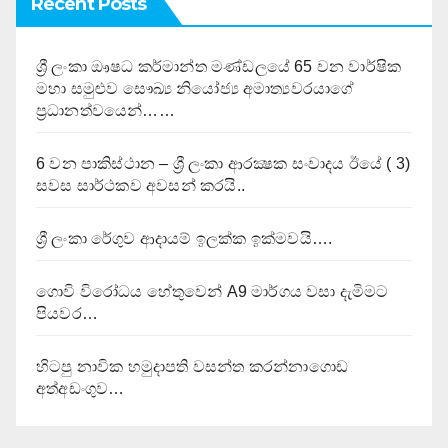
Recent Posts
ශ්‍රී ලංකා ඖෂධ කර්මාන්ත මණ්ඩලයේ 65 වන වාර්ෂික
මහා සමුළුව සෞඛ්‍ය නියෝජ්‍ය අමාත්‍යවරයාගේ
ප්‍රධානත්වයෙන්……
6 වන පාකිස්ථාන – ශ්‍රී ලංකා ආරක්‍ෂක සංවාදය ඊයේ ( 3)
සවස සාර්ථකව අවසන් කරයි..
ශ්‍රී ලංකා රේගුව ආදායම් ඉලක්ක ඉක්මවයි….
ගොවි විරෝධය හේතුවෙන් A9 මාර්ගය වසා දැමිමට
පියවර…
හිටපු නාවික හමුදාපති වසන්ත කරන්නාගොඩ
අත්අඩංගුව…