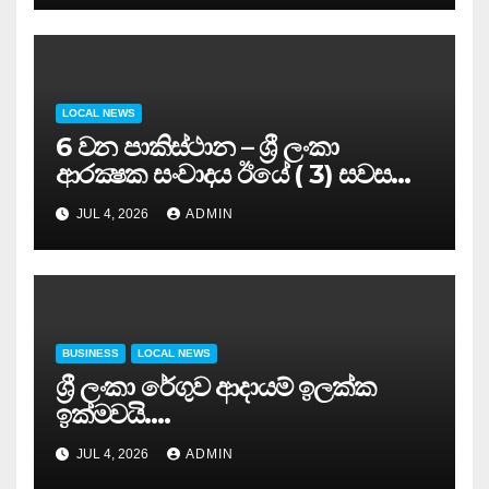
LOCAL NEWS
6 වන පාකිස්ථාන – ශ්‍රී ලංකා
ආරක්‍ෂක සංවාදය ඊයේ ( 3) සවස
සාර්ථකව අවසන් කරයි..
JUL 4, 2026
ADMIN
BUSINESS
LOCAL NEWS
ශ්‍රී ලංකා රේගුව ආදායම් ඉලක්ක
ඉක්මවයි….
JUL 4, 2026
ADMIN