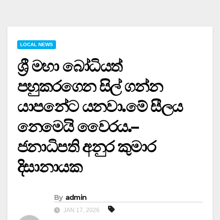
LOCAL NEWS
ශ්‍රී මහා බෝධියත්
පහුකරගෙන සිල් ගන්න
යාපනේට යනවා.මේ සීලය
නෙමෙයි වෛරය.–
ජනාධිපති අනුර කුමාර
දිසානායක
By
admin
JAN 17, 2026