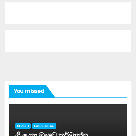
You missed
HEALTH
LOCAL NEWS
ශ්‍රී ලංකා ඖෂධ කර්මාන්ත