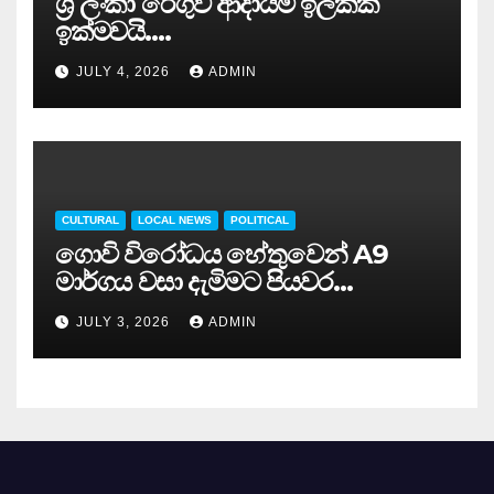
ශ්‍රී ලංකා රේගුව ආදායම් ඉලක්ක
ඉක්මවයි….
JULY 4, 2026
ADMIN
CULTURAL
LOCAL NEWS
POLITICAL
ගොවි විරෝධය හේතුවෙන් A9
මාර්ගය වසා දැමිමට පියවර…
JULY 3, 2026
ADMIN