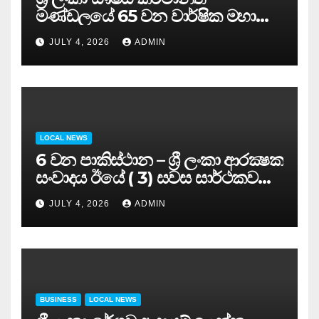
මණ්ඩලයේ 65 වන වාර්ෂික මහා
සමුළුව සෞඛ්‍ය නියෝජ්‍ය
JULY 4, 2026
ADMIN
අමාත්‍යවරයාගේ ප්‍රධානත්වයෙන්……
LOCAL NEWS
6 වන පාකිස්ථාන – ශ්‍රී ලංකා ආරක්‍ෂක
සංවාදය ඊයේ ( 3) සවස සාර්ථකව
අවසන් කරයි..
JULY 4, 2026
ADMIN
BUSINESS
LOCAL NEWS