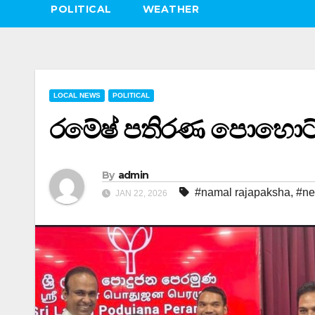
POLITICAL
WEATHER
LOCAL NEWS
POLITICAL
රමේෂ් පතිරණ පොහොට
By
admin
#namal rajapaksha
,
#n
JAN 22, 2026