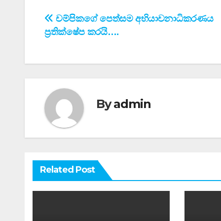
Post
චම්පිකගේ පෙත්සම අභියාචනාධිකරණය
ප්‍රතික්ෂේප කරයි….
navigation
By
admin
Related Post