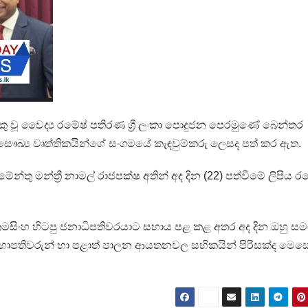
යකු වූ වෛද්‍ය රමේෂ් පතිරණ ශ්‍රී ලංකා පොදුජන පෙරමුණේ බෙන්තර
ඛ්‍ය වෘත්තිකයින්ගේ සංගමයේ කැඳවුම්කරු ලෙසද පත් කර ඇත.
න්තු මන්ත්‍රී නාමල් රාජපක්ෂ අතින් අද දින (22) පත්වීමේ ලිපිය ර
්‍රමසිංහ හිටපු ජනාධිපතිවරයාට සහාය පළ කළ අතර අද දින ඔහු ස
සභාපතිවරුන් හා පළාත් පාලන ආයතනවල සභිකයින් පිරිසක්ද මෙසේ ශ්