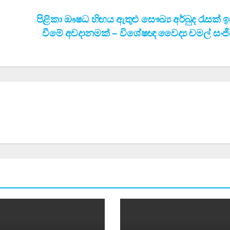
පිළිකා ඖෂධ හිඟය ඇතුළු සෞඛ්‍ය අර්බුද රැසක් ඉ
වීමේ අවදානමක් – විශේෂඥ වෛද්‍ය චමල් සංජ