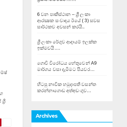
6 වන පාකිස්ථාන – ශ්‍රී ලංකා
ආරක්‍ෂක සංවාදය ඊයේ ( 3) සවස
සාර්ථකව අවසන් කරයි..
ශ්‍රී ලංකා රේගුව ආදායම් ඉලක්ක
ඉක්මවයි….
ගොවි විරෝධය හේතුවෙන් A9
මාර්ගය වසා දැමිමට පියවර…
මේෂ්
හිටපු නාවික හමුදාපති වසන්ත
කරන්නාගොඩ අත්අඩංගුව…
මග
‍රි
Archives