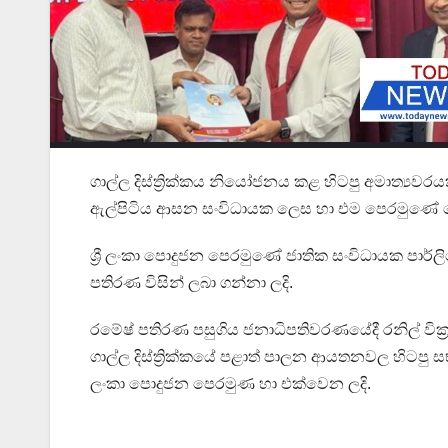
ගාල්ල දිස්ත්‍රික්කය නියෝජනය කළ හිටපු අමාත්‍යවර
ඇල්පිටිය ආසන සංවිධායක ලෙස හා එම පෙරමුණේ සෞ
ශ්‍රී ලංකා පොදුජන පෙරමුණේ ජාතික සංවිධායක පාර්ලිමේ
පතිරණ විසින් ලබා ගන්නා ලදි.
රමේෂ් පතිරණ පසුගිය ජනාධිපතිවරණයේදී රනිල් වික
ගාල්ල දිස්ත්‍රික්කයේ පළාත් පාලන ආයතනවල හිටපු 
ලංකා පොදුජන පෙරමුණ හා එක්වෙන ලදි.