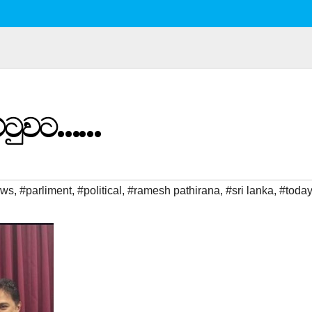
්ටුවට……
ews
,
#parliment
,
#political
,
#ramesh pathirana
,
#sri lanka
,
#toda