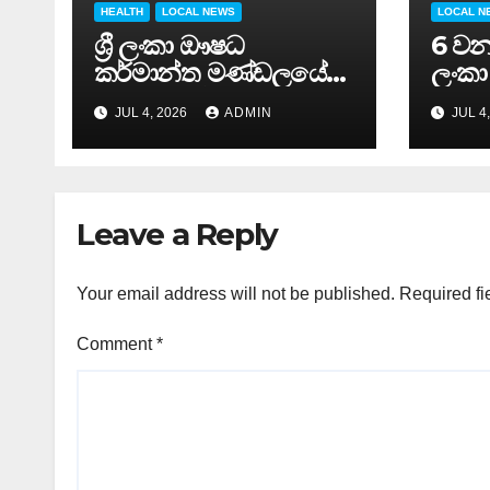
HEALTH
LOCAL NEWS
LOCAL N
ශ්‍රී ලංකා ඖෂධ
6 වන 
කර්මාන්ත මණ්ඩලයේ
ලංකා
65 වන වාර්ෂික මහා
ඊයේ 
JUL 4, 2026
ADMIN
JUL 4
සමුළුව සෞඛ්‍ය නියෝජ්‍ය
අවසන
අමාත්‍යවරයාගේ
ප්‍රධානත්වයෙන්……
Leave a Reply
Your email address will not be published.
Required fi
Comment
*