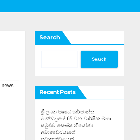
Search
Search
y news
Recent Posts
ශ්‍රී ලංකා ඖෂධ කර්මාන්ත
මණ්ඩලයේ 65 වන වාර්ෂික මහා
සමුළුව සෞඛ්‍ය නියෝජ්‍ය
අමාත්‍යවරයාගේ
ප්‍රධානත්වයෙන්……