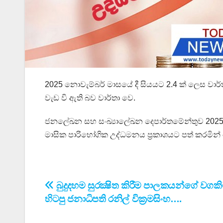
2025 නොවැම්බර් මාසයේ දී සියයට 2.4 ක් ලෙස වාර්
වැඩ වි ඇති බව වාර්තා වෙ.
ජනලේඛන සහ සංඛ්‍යාලේඛන දෙපාර්තමේන්තුව 2025 දෙ
මාසික පාරිභෝගික උද්ධමනය ප්‍රකාශයට පත් කරම
Post
බුදුදහම සුරක්‍ෂිත කිරීම පාලකයන්ගේ වගකි
හිටපු ජනාධිපති රනිල් වික්‍රමසිංහ….
navigation