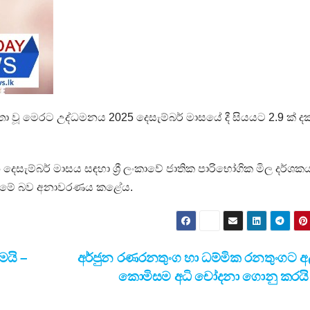
තා වූ මෙරට උද්ධමනය 2025 දෙසැම්බර් මාසයේ දී සියයට 2.9 ක් දක
සැම්බර් මාසය සඳහා ශ්‍රී ලංකාවේ ජාතික පාරිභෝගික මිල දර්ශ
ින් මේ බව අනාවරණය කළේය.
මයි –
අර්ජුන රණරනතුංග හා ධම්මික රනතුංගට අ
කොමිසම අධි චෝදනා ගොනු කරය