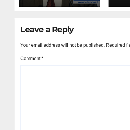
සමුළුව සෞඛ්‍ය නියෝජ්‍ය
අවසන
අමාත්‍යවරයාගේ
ප්‍රධානත්වයෙන්……
Leave a Reply
Your email address will not be published.
Required fi
Comment
*