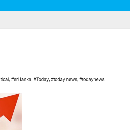
tical
,
#sri lanka
,
#Today
,
#today news
,
#todaynews