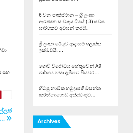
6 වන පාකිස්ථාන – ශ්‍රී ලංකා
ආරක්‍ෂක සංවාදය ඊයේ ( 3) සවස
සාර්ථකව අවසන් කරයි..
ශ්‍රී ලංකා රේගුව ආදායම් ඉලක්ක
ඉක්මවයි….
්වා
ගොවි විරෝධය හේතුවෙන් A9
කය සහ
මාර්ගය වසා දැමිමට පියවර…
හිටපු නාවික හමුදාපති වසන්ත
කරන්නාගොඩ අත්අඩංගුව…
ල්ලස්
ි…
Archives