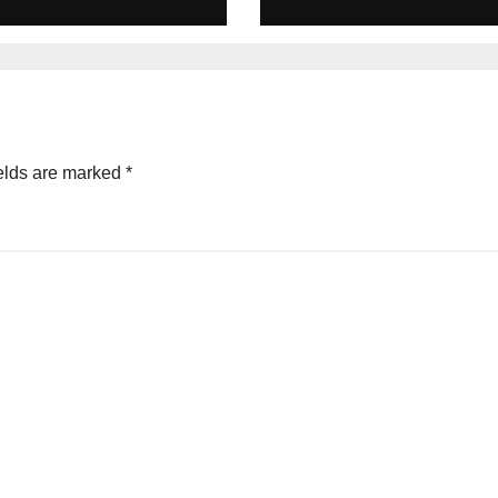
් කරයි..
elds are marked
*