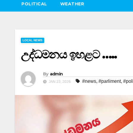
POLITICAL
WEATHER
LOCAL NEWS
උද්ධමනය ඉහළට …..
By
admin
#news
,
#parliment
,
#poli
JAN 23, 2026