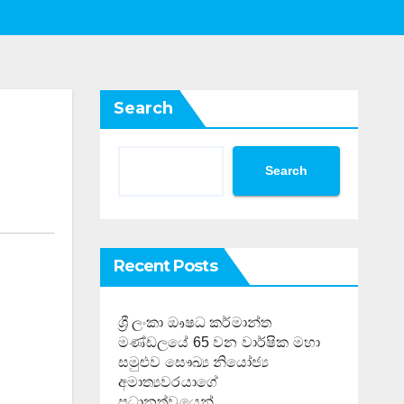
Search
Search
Recent Posts
ශ්‍රී ලංකා ඖෂධ කර්මාන්ත
මණ්ඩලයේ 65 වන වාර්ෂික මහා
සමුළුව සෞඛ්‍ය නියෝජ්‍ය
අමාත්‍යවරයාගේ
ප්‍රධානත්වයෙන්……