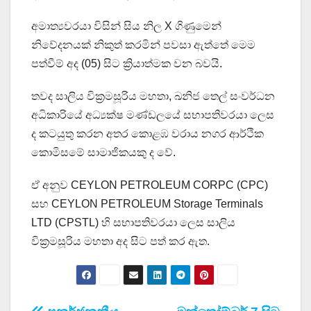
අමාත්‍යවරයා විසින් සිය නිල X ගිණුමෙන්
නිවේදනයක් නිකුත් කරමින් පවසා ඇත්තේ මෙම
පත්වීම් අද (05) සිට ක්‍රියාත්මක වන බවයි.
තවද සාලිය වික්‍රමසූරිය මහතා, ඛනිජ තෙල් සංවර්ධන
අධිකාරියේ අධ්‍යක්ෂ මණ්ඩලයේ සභාපතිවරයා ලෙස
ද කටයුතු කරන අතර කොළඹ වරාය නගර ආර්ථික
කොමිසමේ සාමාජිකයකු ද වේ.
ඒ අනුව CEYLON PETROLEUM CORPC (CPC)
සහ CEYLON PETROLEUM Storage Terminals
LTD (CPSTL) හි සභාපතිවරයා ලෙස සාලිය
වික්‍රමසූරිය මහතා අද සිට පත් කර ඇත.