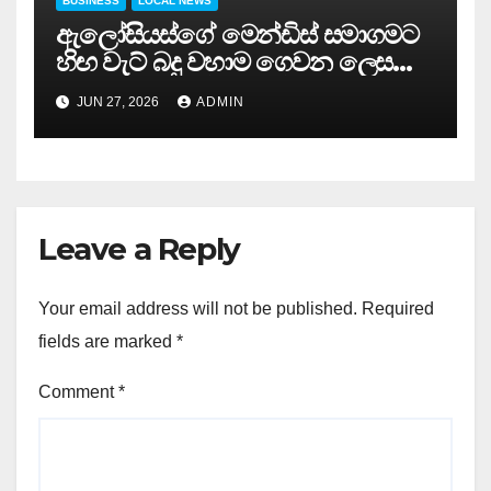
BUSINESS
LOCAL NEWS
ඇලෝසියස්ගේ මෙන්ඩිස් සමාගමට
හිඟ වැට් බදු වහාම ගෙවන ලෙස
අධිකරණයෙන් නියෝග…
JUN 27, 2026
ADMIN
Leave a Reply
Your email address will not be published.
Required
fields are marked
*
Comment
*