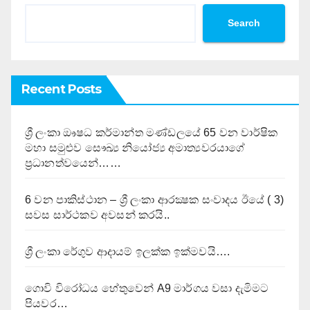
Search
Recent Posts
ශ්‍රී ලංකා ඖෂධ කර්මාන්ත මණ්ඩලයේ 65 වන වාර්ෂික
මහා සමුළුව සෞඛ්‍ය නියෝජ්‍ය අමාත්‍යවරයාගේ
ප්‍රධානත්වයෙන්……
6 වන පාකිස්ථාන – ශ්‍රී ලංකා ආරක්‍ෂක සංවාදය ඊයේ ( 3)
සවස සාර්ථකව අවසන් කරයි..
ශ්‍රී ලංකා රේගුව ආදායම් ඉලක්ක ඉක්මවයි….
ගොවි විරෝධය හේතුවෙන් A9 මාර්ගය වසා දැමිමට
පියවර…