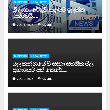
BUSINESS
LOCAL NEWS
ශ්‍රී ලංකා රේගුව ආදායම් ඉලක්ක
ඉක්මවයි….
JUL 4, 2026
ADMIN
BUSINESS
LOCAL NEWS
යල කන්නයේ වී සඳහා සහතික මිල
ප්‍රකාශයට පත් කෙරේ…
JUL 1, 2026
ADMIN