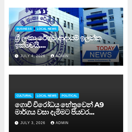
BUSINESS
LOCAL NEWS
ශ්‍රී ලංකා රේගුව ආදායම් ඉලක්ක
ඉක්මවයි….
JULY 4, 2026
ADMIN
CULTURAL
LOCAL NEWS
POLITICAL
ගොවි විරෝධය හේතුවෙන් A9
මාර්ගය වසා දැමිමට පියවර…
JULY 3, 2026
ADMIN