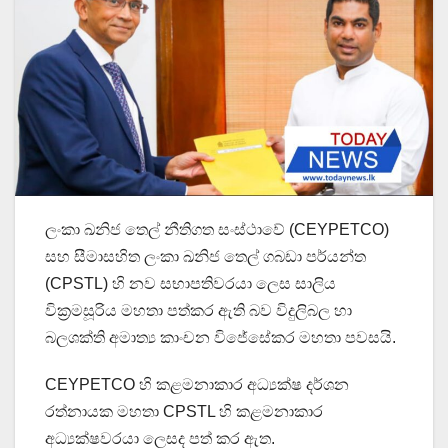
ලංකා ඛනිජ තෙල් නීතිගත සංස්ථාවේ (CEYPETCO)
සහ සීමාසහිත ලංකා ඛනිජ තෙල් ගබඩා පර්යන්ත
(CPSTL) හි නව සභාපතිවරයා ලෙස සාලිය
වික්‍රමසූරිය මහතා පත්කර ඇති බව විදුලිබල හා
බලශක්ති අමාත්‍ය කාංචන විජේසේකර මහතා පවසයි.
CEYPETCO හි කළමනාකාර අධ්‍යක්ෂ දර්ශන
රත්නායක මහතා CPSTL හි කළමනාකාර
අධ්‍යක්ෂවරයා ලෙසද පත් කර ඇත.