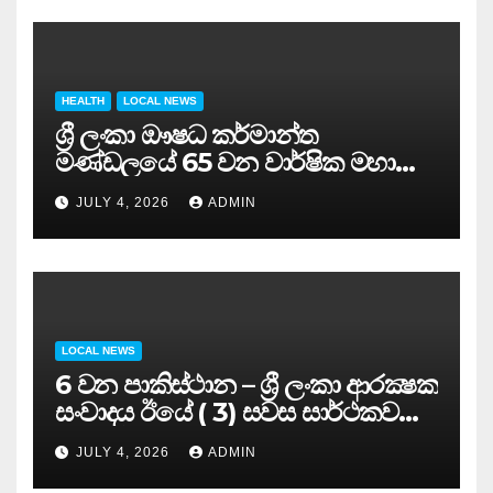
HEALTH
LOCAL NEWS
ශ්‍රී ලංකා ඖෂධ කර්මාන්ත
මණ්ඩලයේ 65 වන වාර්ෂික මහා
සමුළුව සෞඛ්‍ය නියෝජ්‍ය
JULY 4, 2026
ADMIN
අමාත්‍යවරයාගේ ප්‍රධානත්වයෙන්……
LOCAL NEWS
6 වන පාකිස්ථාන – ශ්‍රී ලංකා ආරක්‍ෂක
සංවාදය ඊයේ ( 3) සවස සාර්ථකව
අවසන් කරයි..
JULY 4, 2026
ADMIN