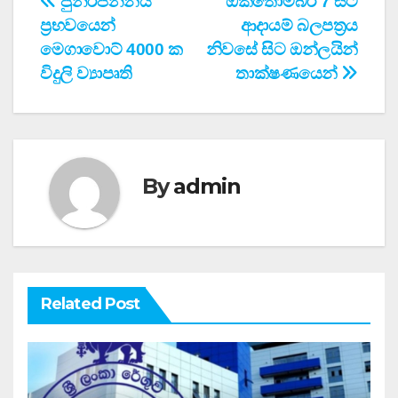
Post
පුනර්ජනනීය
ඔක්තෝම්බර් 7 සිට
ප්‍රභවයෙන්
ආදායම් බලපත්‍රය
navigation
මෙගාවොට් 4000 ක
නිවසේ සිට ඔන්ලයින්
විදුලි ව්‍යාපෘති
තාක්ෂණයෙන්
By
admin
Related Post