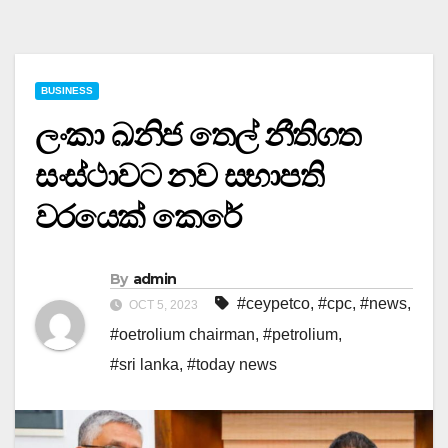
BUSINESS
ලංකා ඛනිජ තෙල් නීතිගත
සංස්ථාවට නව සභාපති
වරයෙක් කෙරේ
By
admin
#ceypetco
,
#cpc
,
#news
,
OCT 5, 2023
#oetrolium chairman
,
#petrolium
,
#sri lanka
,
#today news