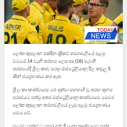
ලෝක කුසලාන එක්දින ක්‍රිකට් තරගාවලියේ පළමු
වටයේ 14 වැනි තරඟය ලෙස අද (16) පැවති
තරඟයේදී ශ්‍රී ලංකාව පරදා ඕස්ට්‍රේලියානු පිල කඩුලු 5
කින් ජයග්‍රහණය කර ඇත.
ශ්‍රී ලංකා කණ්ඩායම මේ දක්වා සහභාගි වූ තරඟ තුනම
පරාජයට පත්වු අතර ඔස්ට්‍රේලියානු කණ්ඩායම මෙවර
ලෝක කුසලාන තරගාවලියේ ලැබූ පළමු ජයග්‍රහණය
මෙය වේ.
පළමුව පන්දුවට පහර දුන් ශ්‍රී ලංකා කණ්ඩායම පන්දු