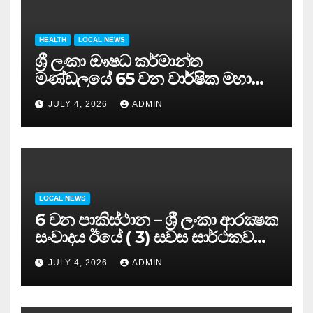
HEALTH
LOCAL NEWS
ශ්‍රී ලංකා ඖෂධ කර්මාන්ත
මණ්ඩලයේ 65 වන වාර්ෂික මහා
සමුළුව සෞඛ්‍ය නියෝජ්‍ය
JULY 4, 2026
ADMIN
අමාත්‍යවරයාගේ ප්‍රධානත්වයෙන්……
LOCAL NEWS
6 වන පාකිස්ථාන – ශ්‍රී ලංකා ආරක්‍ෂක
සංවාදය ඊයේ ( 3) සවස සාර්ථකව
අවසන් කරයි..
JULY 4, 2026
ADMIN