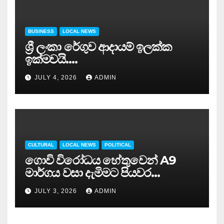
BUSINESS
LOCAL NEWS
ශ්‍රී ලංකා රේගුව ආදායම් ඉලක්ක
ඉක්මවයි….
JULY 4, 2026
ADMIN
CULTURAL
LOCAL NEWS
POLITICAL
ගොවි විරෝධය හේතුවෙන් A9
මාර්ගය වසා දැමිමට පියවර…
JULY 3, 2026
ADMIN