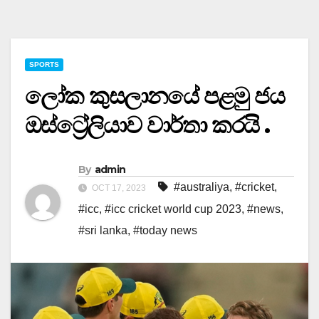
SPORTS
ලෝක කුසලානයේ පළමු ජය
ඔස්ට්‍රේලියාව වාර්තා කරයි .
By
admin
#australiya
,
#cricket
,
OCT 17, 2023
#icc
,
#icc cricket world cup 2023
,
#news
,
#sri lanka
,
#today news