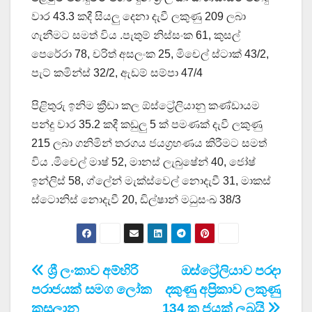
වාර 43.3 කදී සියලු දෙනා දැවී ලකුණු 209 ලබා
ගැනීමට සමත් විය .පැතුම් නිස්සංක 61, කුසල්
පෙරේරා 78, චරිත් අසලංක 25, මිචෙල් ස්ටාක් 43/2,
පැට් කමින්ස් 32/2, ඇඩම් සම්පා 47/4
පිළිතුරු ඉනිම ක්‍රීඩා කල ඕස්ට්‍රේලියානු කණ්ඩායම
පන්දු වාර 35.2 කදී කඩුලු 5 ක් පමණක් දැවී ලකුණු
215 ලබා ගනිමින් තරගය ජයග්‍රහණය කිරීමට සමත්
විය .මිචෙල් මාෂ් 52, මානස් ලැබුෂේන් 40, ජෝෂ්
ඉන්ලිස් 58, ග්ලේන් මැක්ස්වෙල් නොදැවී 31, මාකස්
ස්ටොනිස් නොදැවී 20, ඩිල්ෂාන් මධුසංඛ 38/3
Post
ශ්‍රී ලංකාව අම්හිරි
ඔස්ට්‍රේලියාව පරදා
පරාජයක් සමග ලෝක
දකුණු අප්‍රිකාව ලකුණු
navigation
කුසලාන
134 ක ජයක් ලබයි