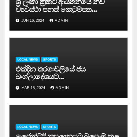
ශ්‍රී ලංකා ක්‍රිකට් ආයතනයේ නව
ව්‍යවස්ථා පනත් කෙටුම්පත
ජනපතිට…
JUN 16, 2024
ADMIN
LOCAL NEWS
SPORTS
එක්දින තරගාවලියේ ජය
බංග්ලාදේශයට…
MAR 18, 2024
ADMIN
LOCAL NEWS
SPORTS
ලෙජන්ට්‘‘ කුසලානයට බලපෑම් කළ