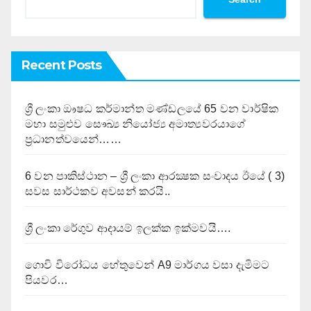
Recent Posts
ශ්‍රී ලංකා ඖෂධ කර්මාන්ත මණ්ඩලයේ 65 වන වාර්ෂික
මහා සමුළුව සෞඛ්‍ය නියෝජ්‍ය අමාත්‍යවරයාගේ
ප්‍රධානත්වයෙන්……
6 වන පාකිස්ථාන – ශ්‍රී ලංකා ආරක්‍ෂක සංවාදය ඊයේ ( 3)
සවස සාර්ථකව අවසන් කරයි..
ශ්‍රී ලංකා රේගුව ආදායම් ඉලක්ක ඉක්මවයි….
ගොවි විරෝධය හේතුවෙන් A9 මාර්ගය වසා දැමිමට
පියවර…