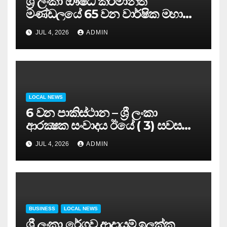
ශ්‍රී ලංකා ඖෂධ කර්මාන්ත
මණ්ඩලයේ 65 වන වාර්ෂික මහා
සමුළුව සෞඛ්‍ය නියෝජ්‍ය
JUL 4, 2026
ADMIN
අමාත්‍යවරයාගේ ප්‍රධානත්වයෙන්……
LOCAL NEWS
6 වන පාකිස්ථාන – ශ්‍රී ලංකා
ආරක්‍ෂක සංවාදය ඊයේ ( 3) සවස
සාර්ථකව අවසන් කරයි..
JUL 4, 2026
ADMIN
BUSINESS
LOCAL NEWS
ශ්‍රී ලංකා රේගුව ආදායම් ඉලක්ක