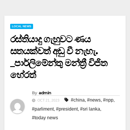
LOCAL NEWS
රස්තියාදු ගැහුවට ණය
සතයක්වත් අඩු වී නැහැ.
_පාර්ලිමේන්තු මන්ත්‍රී විජිත
හේරත්
By
admin
#china
,
#news
,
#npp
,
OCT 21, 2023
#parliment
,
#president
,
#sri lanka
,
#today news