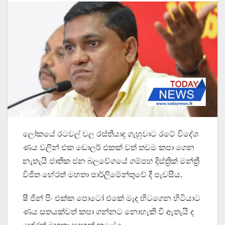
ලෝකයේ රටවල් වල රස්තියාදු ගැහුවාට රටේ විදේශ
ණය වලින් එක ඩොලර් එකක් වත් තවම කපා ගෙන
නැතැයි ජාතික ජන බලවේගයේ ගම්පහ දිස්ත්‍රික් මන්ත්‍රී
විජිත හේරත් මහතා පාර්ලිමේන්තුවේ දී පැවසීය.
ෂී ජින් පිං එක්ක පොටෝ එකේ මැද හිටගෙන හිටියාට
ණය සතයක්වත් කපා ගන්නට නොහැකි වී ඇතැයි ද