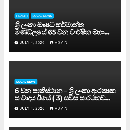
HEALTH
LOCAL NEWS
ශ්‍රී ලංකා ඖෂධ කර්මාන්ත
මණ්ඩලයේ 65 වන වාර්ෂික මහා
සමුළුව සෞඛ්‍ය නියෝජ්‍ය
JULY 4, 2026
ADMIN
අමාත්‍යවරයාගේ ප්‍රධානත්වයෙන්……
LOCAL NEWS
6 වන පාකිස්ථාන – ශ්‍රී ලංකා ආරක්‍ෂක
සංවාදය ඊයේ ( 3) සවස සාර්ථකව
අවසන් කරයි..
JULY 4, 2026
ADMIN