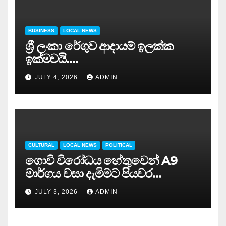
BUSINESS
LOCAL NEWS
ශ්‍රී ලංකා රේගුව ආදායම් ඉලක්ක
ඉක්මවයි….
JULY 4, 2026
ADMIN
CULTURAL
LOCAL NEWS
POLITICAL
ගොවි විරෝධය හේතුවෙන් A9
මාර්ගය වසා දැමිමට පියවර…
JULY 3, 2026
ADMIN