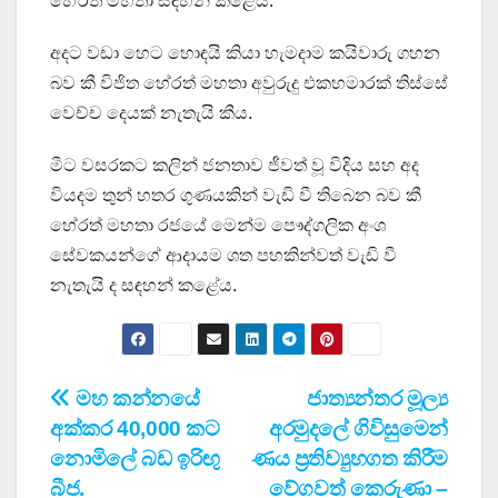
හේරත් මහතා සඳහන් කළේය.
අදට වඩා හෙට හොඳයි කියා හැමදාම කයිවාරු ගහන
බව කී විජිත හේරත් මහතා අවුරුදු එකහමාරක් තිස්සේ
වෙච්ච දෙයක් නැතැයි කීය.
මීට වසරකට කලින් ජනතාව ජීවත් වූ විදිය සහ අද
වියදම තුන් හතර ගුණයකින් වැඩි වී තිබෙන බව කී
හේරත් මහතා රජයේ මෙන්ම පෞද්ගලික අංශ
සේවකයන්ගේ ආදායම ශත පහකින්වත් වැඩි වී
නැතැයි ද සඳහන් කළේය.
Post
මහ කන්නයේ
ජාත්‍යන්තර මූල්‍ය
අක්කර 40,000 කට
අරමුදලේ ගිවිසුමෙන්
navigation
නොමිලේ බඩ ඉරිඟු
ණය ප්‍රතිව්‍යුහගත කිරීම
බීජ.
වේගවත් කෙරුණා –