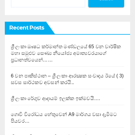
Recent Posts
ශ්‍රී ලංකා ඖෂධ කර්මාන්ත මණ්ඩලයේ 65 වන වාර්ෂික
මහා සමුළුව සෞඛ්‍ය නියෝජ්‍ය අමාත්‍යවරයාගේ
ප්‍රධානත්වයෙන්……
6 වන පාකිස්ථාන – ශ්‍රී ලංකා ආරක්‍ෂක සංවාදය ඊයේ ( 3)
සවස සාර්ථකව අවසන් කරයි..
ශ්‍රී ලංකා රේගුව ආදායම් ඉලක්ක ඉක්මවයි….
ගොවි විරෝධය හේතුවෙන් A9 මාර්ගය වසා දැමිමට
පියවර…