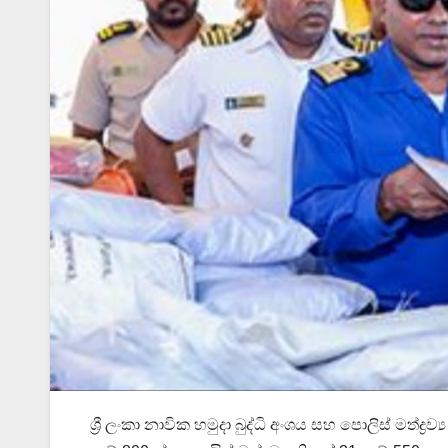
ශ්‍රී ලංකා නාවික හමුදා බුද්ධි අංශය සහ පොලිස් මත්ද්‍ර