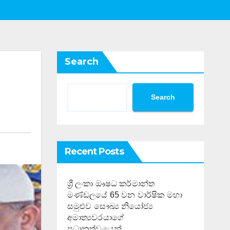
Search
Search
Recent Posts
ශ්‍රී ලංකා ඖෂධ කර්මාන්ත
මණ්ඩලයේ 65 වන වාර්ෂික මහා
සමුළුව සෞඛ්‍ය නියෝජ්‍ය
අමාත්‍යවරයාගේ
ප්‍රධානත්වයෙන්……