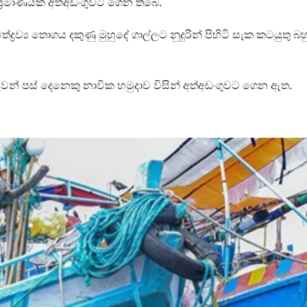
50 ක ප්‍රමාණයක් අත්අඩංගුවට ගෙන තිබේ.
‍රව්‍ය තොගය දකුණු මුහුදේ ගාල්ලට නුදුරින් පිහිටි සැක කටයුතු බහ
කරුවන් පස් දෙනෙකු නාවික හමුදාව විසින් අත්අඩංගුවට ගෙන ඇත.