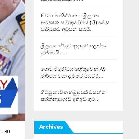
6 වන පාකිස්ථාන – ශ්‍රී ලංකා
ආරක්‍ෂක සංවාදය ඊයේ ( 3) සවස
සාර්ථකව අවසන් කරයි..
ශ්‍රී ලංකා රේගුව ආදායම් ඉලක්ක
ඉක්මවයි….
ගොවි විරෝධය හේතුවෙන් A9
මාර්ගය වසා දැමිමට පියවර…
හිටපු නාවික හමුදාපති වසන්ත
කරන්නාගොඩ අත්අඩංගුව…
Archives
ෝ 180