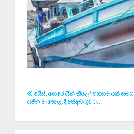
Post
අයිස්, හෙරොයින් කිලෝ එකහමාරක් සමග 
රැජින මාකොළ දි අත්අඩංගුවට…
navigation