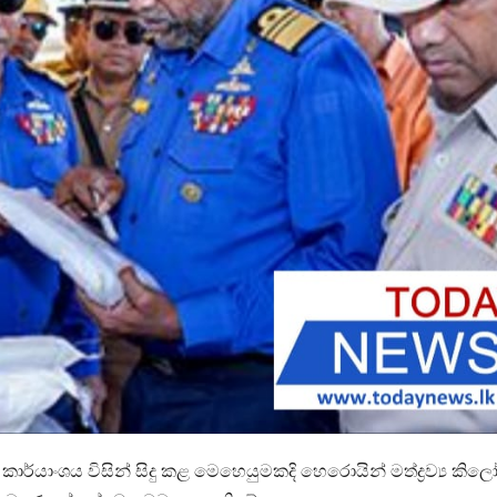
ව්‍ය කාර්යාංශය විසින් සිදු කළ මෙහෙයුමකදි හෙරොයින් මත්ද්‍රව්‍ය කිල