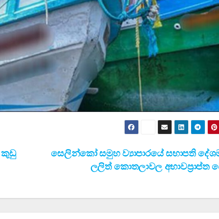
කුඩු
සෙලින්කෝ සමුහ ව්‍යාපාරයේ සභාපති දේශම
ලලිත් කොතලාවල අභාවප්‍රාප්ත 