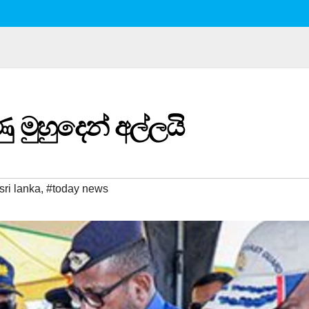
ණු මුහුදෙන් අල්ලයි
sri lanka
,
#today news