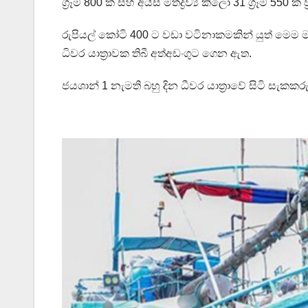
ග්‍රෑම් 800 ක් සහ අයිස් මත්ද්‍රව්‍ය කිලෝ 31 ග්‍රෑම් 5
රුපියල් කෝටි 400 ට වඩා වටිනාකමකින් යුත් මෙම මත්ද්
ධිවර යාත්‍රාවක තිබී අත්අඩංගුට ගෙන ඇත.
ජයශාන් 1 නැමති බහු දින ධීවර යාත්‍රාවේ සිටි සැක