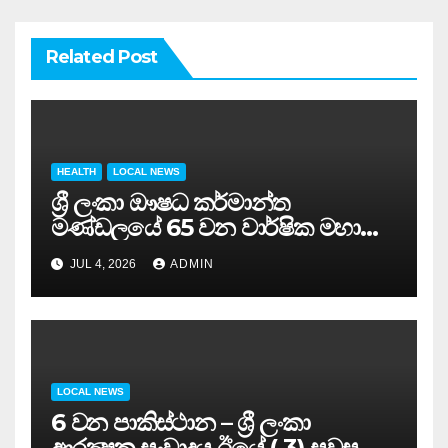
Related Post
HEALTH
LOCAL NEWS
ශ්‍රී ලංකා ඖෂධ කර්මාන්ත
මණ්ඩලයේ 65 වන වාර්ෂික මහා
සමුළුව සෞඛ්‍ය නියෝජ්‍ය
JUL 4, 2026
ADMIN
අමාත්‍යවරයාගේ ප්‍රධානත්වයෙන්……
LOCAL NEWS
6 වන පාකිස්ථාන – ශ්‍රී ලංකා
ආරක්‍ෂක සංවාදය ඊයේ ( 3) සවස