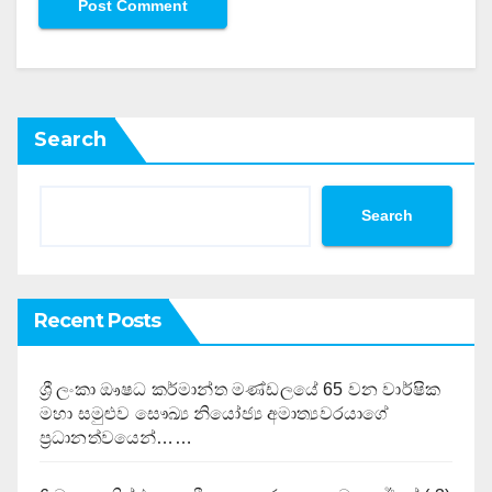
Search
Search
Recent Posts
ශ්‍රී ලංකා ඖෂධ කර්මාන්ත මණ්ඩලයේ 65 වන වාර්ෂික
මහා සමුළුව සෞඛ්‍ය නියෝජ්‍ය අමාත්‍යවරයාගේ
ප්‍රධානත්වයෙන්……