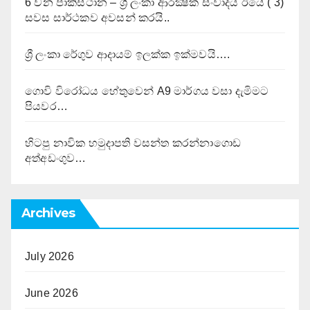
6 වන පාකිස්ථාන – ශ්‍රී ලංකා ආරක්‍ෂක සංවාදය ඊයේ ( 3)
සවස සාර්ථකව අවසන් කරයි..
ශ්‍රී ලංකා රේගුව ආදායම් ඉලක්ක ඉක්මවයි….
ගොවි විරෝධය හේතුවෙන් A9 මාර්ගය වසා දැමිමට
පියවර…
හිටපු නාවික හමුදාපති වසන්ත කරන්නාගොඩ
අත්අඩංගුව…
Archives
July 2026
June 2026