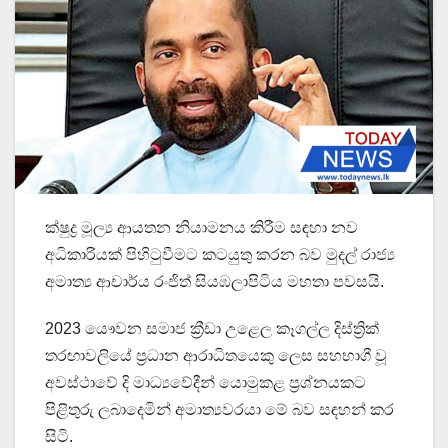
ක්ෂුද්‍ර මූල්‍ය ආයතන නියාමනය කිරීම සඳහා නව
අධිකාරියක් පිහිටුවීමට කටයුතු කරන බව මුදල් රාජ්‍ය
අමාත්‍ය ආචාර්ය රංජිත් සියඹලාපිටිය මහතා පවසයි.
2023 යෞවන සමාජ ක්‍රීඩා උළෙල කෑගල්ල දිස්ත්‍රික්
තරඟාවලියේ ප්‍රධාන ආරාධිතයෙකු ලෙස සහභාගී වූ
අවස්ථාවේ දි මාධ්‍යවේදීන් යොමුකළ ප්‍රශ්නයකට
පිළිතුරු ලබාදෙමින් අමාත්‍යවරයා මේ බව සඳහන් කර
සිටි.