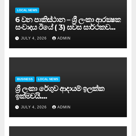
LOCAL NEWS
6 වන පාකිස්ථාන – ශ්‍රී ලංකා ආරක්‍ෂක
සංවාදය ඊයේ ( 3) සවස සාර්ථකව
අවසන් කරයි..
JULY 4, 2026
ADMIN
BUSINESS
LOCAL NEWS
ශ්‍රී ලංකා රේගුව ආදායම් ඉලක්ක
ඉක්මවයි….
JULY 4, 2026
ADMIN