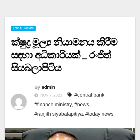
LOCAL NEWS
ක්ෂුද්‍ර මූල්‍ය නියාමනය කිරීම
සඳහා අධිකාරියක් _ රංජිත්
සියබලාපිටිය
By
admin
#central bank
,
NOV 7, 2023
#finance ministry
,
#news
,
#ranjith siyabalapitiya
,
#today news