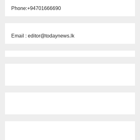
Phone:+94701666690
Email : editor@todaynews.lk