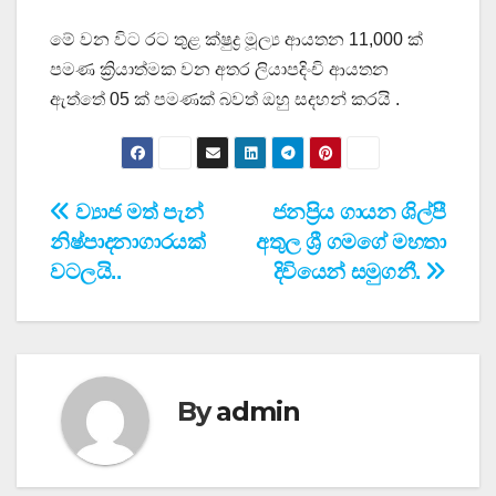
මේ වන විට රට තුළ ක්ෂුද්‍ර මූල්‍ය ආයතන 11,000 ක්
පමණ ක්‍රියාත්මක වන අතර ලියාපදිංචි ආයතන
ඇත්තේ 05 ක් පමණක් බවත් ඔහු සදහන් කරයි .
Post
ව්‍යාජ මත් පැන්
ජනප්‍රිය ගායන ශිල්පී
නිෂ්පාදනාගාරයක්
අතුල ශ්‍රී ගමගේ මහතා
navigation
වටලයි..
දිවියෙන් සමුගනී.
By
admin