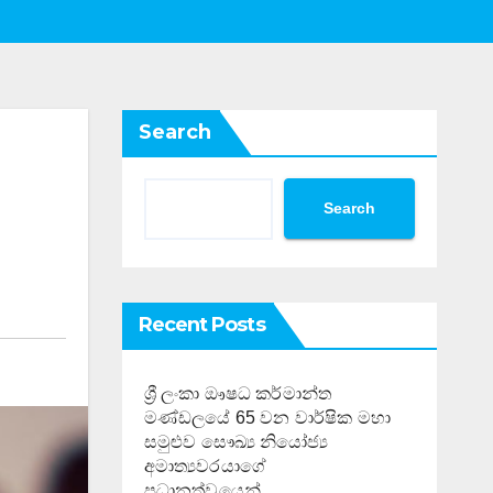
Search
Search
Recent Posts
ශ්‍රී ලංකා ඖෂධ කර්මාන්ත
මණ්ඩලයේ 65 වන වාර්ෂික මහා
සමුළුව සෞඛ්‍ය නියෝජ්‍ය
අමාත්‍යවරයාගේ
ප්‍රධානත්වයෙන්……