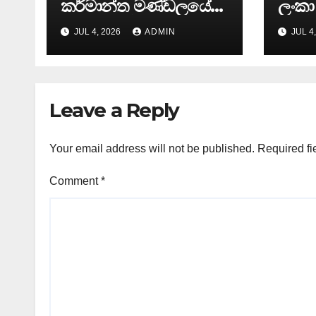
කර්මාන්ත මණ්ඩලයේ
ලංකා
65 වන වාර්ෂික මහා
ඊයේ 
JUL 4, 2026
ADMIN
JUL 4
සමුළුව සෞඛ්‍ය නියෝජ්‍ය
අවසන
අමාත්‍යවරයාගේ
ප්‍රධානත්වයෙන්……
Leave a Reply
Your email address will not be published.
Required fi
Comment
*