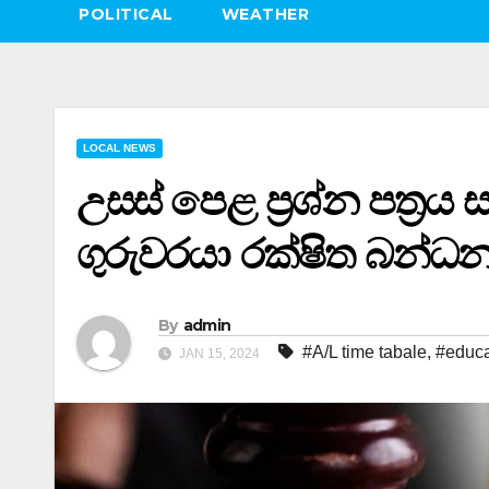
POLITICAL
WEATHER
LOCAL NEWS
උසස් පෙළ ප්‍රශ්න පත්‍රය 
ගුරුවරයා රක්ෂිත බන්
By
admin
#A/L time tabale
,
#educa
JAN 15, 2024