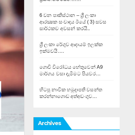
6 වන පාකිස්ථාන – ශ්‍රී ලංකා
ආරක්‍ෂක සංවාදය ඊයේ ( 3) සවස
සාර්ථකව අවසන් කරයි..
ශ්‍රී ලංකා රේගුව ආදායම් ඉලක්ක
ඉක්මවයි….
ගොවි විරෝධය හේතුවෙන් A9
මාර්ගය වසා දැමිමට පියවර…
හිටපු නාවික හමුදාපති වසන්ත
කරන්නාගොඩ අත්අඩංගුව…
Archives