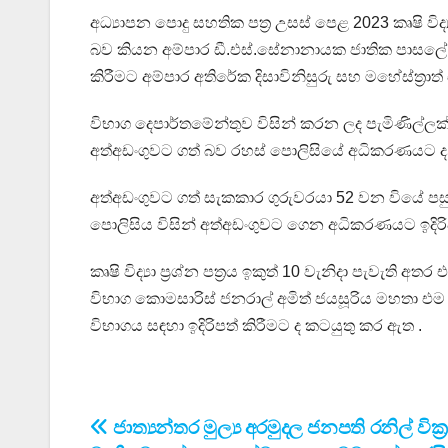
අධ්‍යාපන පොදු සහතික පත්‍ර උසස් පෙළ 2023 කෘෂි විද්‍
බව කියන අම්පාර ඩී.එස්.සේනානායක ජාතික පාසලේ කෘෂ
කිරීමට අම්පාර අතිරේක දිසාවිනිසුරු සහ මහේස්ත්‍රාත
විභාග දෙපාර්තමේන්තුව විසින් කරන ලද පැමිණිල්ල
අත්අඩංගුවට ගත් බව රහස් පොලිසියේ අධිකරණයට ද
අත්අඩංගුවට ගත් සැකකාර ගුරුවරයා 52 වන වියේ පසුවන
පොලිසිය විසින් අත්අඩංගුවට ගෙන අධිකරණයට ඉදිරි
කෘෂි විද්‍යා ප්‍රශ්න පත්‍රය ඉකුත් 10 වැනිදා පැවැ
විභාග කොමසාරිස් ජනරාල් අමිත් ජයසූරිය මහතා එම ප්‍ර
විභාගය සඳහා ඉදිරිපත් කිරීමට ද කටයුතු කර ඇත .
Post
ජාත්‍යන්තර මුල්‍ය අරමුදල ජනපති රනිල් වික්‍