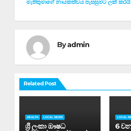
මැතිතුමාගේ නායකත්වය පැසසුමට ලක් කරයි
navigation
By
admin
Related Post
HEALTH
LOCAL NEWS
LOCAL N
ශ්‍රී ලංකා ඖෂධ
6 වන 