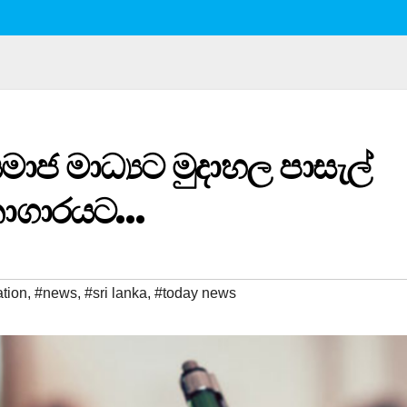
සමාජ මාධ්‍යට මුදාහල පාසැල්
ධනාගාරයට…
tion
,
#news
,
#sri lanka
,
#today news