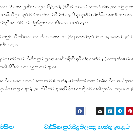
යාව- 2 වන ප්‍රශ්න පත්‍රය පිළිතුරු ලිවීමට පෙර සමාජ මාධ්‍යයට මුදා 
ි විද්‍යා ගුරුවරයා ජනවාරි 26 වැනි දා දක්වා රක්ෂිත බන්ධනාගත
් චතුරිකා එම්. චන්ද්‍රතිලක අද නියෝග කර ඇත
ක් අනුව විමර්ශන පවත්වාගෙන හෙළිවූ තොරතුරු මත සැකකාර ගුරු
න්වා ඇත .
 අම්පාර, විජිතපුර ප්‍රදේශයේ පදිංචි දමින්ද ලක්මාල් නමැත්තා රහ
පත් කිරීමට කටයුතු කර ඇත .
ති අතර එය විභාගයට පෙර සමාජ මාධ්‍ය ජාලා ඔස්සේ සංසරණය වීම හේතුව
ශ්න පත්‍රය අවලංගු කිරීමට ද ඉදරි දිනයකදී වෙනත් ප්‍රශ්න පත්‍රය න
රමසිංහ
වාර්ෂික සුරාබදු බලපත්‍ර ගාස්තු ඉහළට