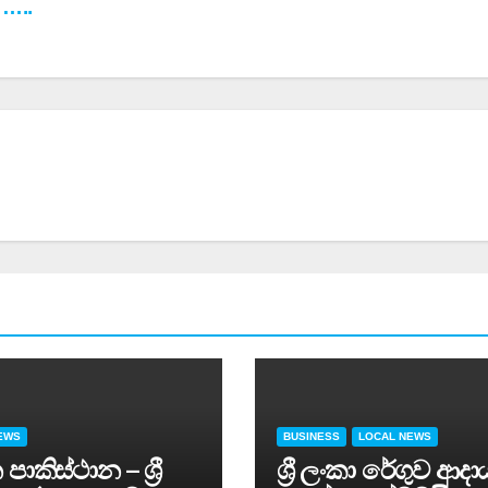
 …..
EWS
BUSINESS
LOCAL NEWS
පාකිස්ථාන – ශ්‍රී
ශ්‍රී ලංකා රේගුව ආදා