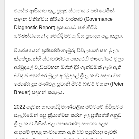
එසේම ආසියාව තුළ ප්‍රමුඛ ස්ථානයට පත් වෙමින්
පාලන විනිශ්චය කිරීමේ වාර්තාව (Governance
Diagnostic Report) ප්‍රකාශයට පත් කිරීම
සම්බන්ධයෙන් ද මෙහිදී ඔවුහු සිය ප්‍රසාදය පළ කළහ.
විශේෂයෙන් ප්‍රතිපත්ති-නැඹුරු විචල්‍යයන් සහ මූල්‍ය
ක්ෂේත්‍රයන්හි ස්ථාවරත්වය කෙරෙහි ජාත්‍යන්තර මූල්‍ය
අරමුදලේ වැඩසටහන මගින් දිරි ගැන්වීමක් ලැබී ඇති
බවද ජාත්‍යන්තර මූල්‍ය අරමුදලේ ශ්‍රී ලංකාව සඳහා වන
ජ්‍යෙෂ්ඨ දූත මණ්ඩල ප්‍රධානී පීටර් බෘවර් මහතා (Peter
Breuer) සඳහන් කළේය.
2022 දෙවන භාගයේදී මාණ්ඩලික මට්ටමේ ගිවිසුමට
එළැඹීමෙන් පසු ක්‍රියාත්මක කරන ලද ප්‍රතිපත්ති අනුව
ශ්‍රී ලංකාව විසින් බලාපොරොත්තු සහගත ලෙස
ආදායම් ඉහළ නංවාගෙන ඇති බව පසුගියදා පැවති