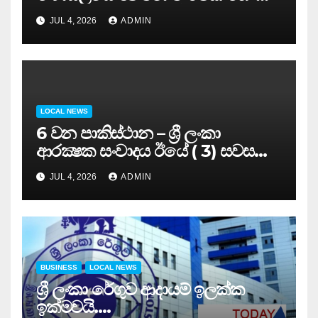
සමුළුව සෞඛ්‍ය නියෝජ්‍ය
JUL 4, 2026
ADMIN
අමාත්‍යවරයාගේ ප්‍රධානත්වයෙන්……
LOCAL NEWS
6 වන පාකිස්ථාන – ශ්‍රී ලංකා
ආරක්‍ෂක සංවාදය ඊයේ ( 3) සවස
සාර්ථකව අවසන් කරයි..
JUL 4, 2026
ADMIN
BUSINESS
LOCAL NEWS
ශ්‍රී ලංකා රේගුව ආදායම් ඉලක්ක
ඉක්මවයි….