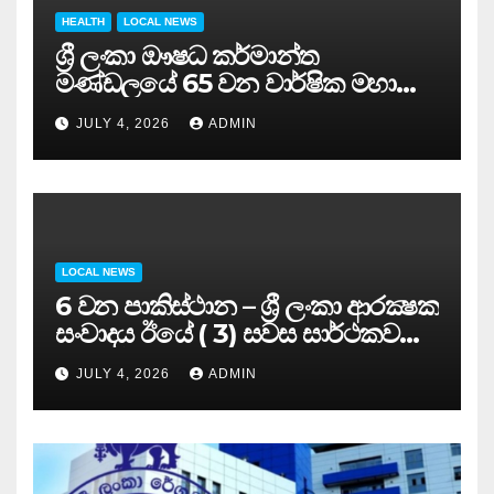
HEALTH
LOCAL NEWS
ශ්‍රී ලංකා ඖෂධ කර්මාන්ත
මණ්ඩලයේ 65 වන වාර්ෂික මහා
සමුළුව සෞඛ්‍ය නියෝජ්‍ය
JULY 4, 2026
ADMIN
අමාත්‍යවරයාගේ ප්‍රධානත්වයෙන්……
LOCAL NEWS
6 වන පාකිස්ථාන – ශ්‍රී ලංකා ආරක්‍ෂක
සංවාදය ඊයේ ( 3) සවස සාර්ථකව
අවසන් කරයි..
JULY 4, 2026
ADMIN