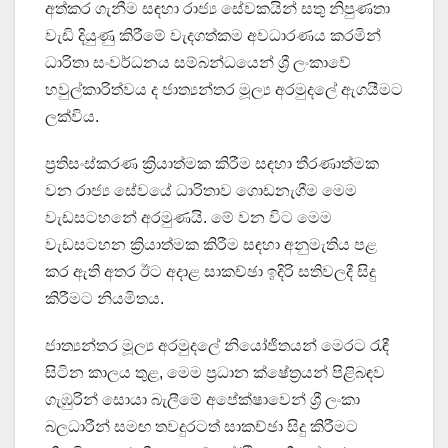
අත්කර ගැනීම සඳහා රාජ්‍ය සේවකයින් සතු නිපුණතා
වැඩි දියුණු කිරීමේ වැදගත්කම අවධාරණය කරමින්
ධාරිතා සංවර්ධනය සම්බන්ධයෙන් ශ්‍රී ලංකාවේ
හවුල්කාරිත්වය ද ජාත්‍යන්තර මූල්‍ය අරමුදලේ ඇගයීමට
ලක්විය.
ප්‍රතිසංස්කරණ ක්‍රියාත්මක කිරීම සඳහා තීරණාත්මක
වන රාජ්‍ය සේවයේ ධාරිතාව ගොඩනැගීම මෙම
වැඩසටහනේ අරමුණයි. මේ වන විට මෙම
වැඩසටහන ක්‍රියාත්මක කිරීම සඳහා අනුමැතිය පළ
කර ඇති අතර ඊට අදාළ සාකච්ඡා ඉදිරි සතිවලදී සිදු
කිරීමට නියමිතය.
ජාත්‍යන්තර මූල්‍ය අරමුදලේ නියෝජිතයන් මෙරට රැඳී
සිටින කාලය තුළ, මෙම ප්‍රධාන ක්ෂේත්‍රයන් පිළිබඳව
ගැඹුරින් සොයා බැලීමේ අපේක්ෂාවෙන් ශ්‍රී ලංකා
බලධාරීන් සමඟ තවදුරටත් සාකච්ඡා සිදු කිරීමට