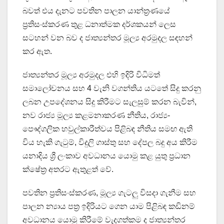
බවත් එය දැනට පවතින පාලන යාන්ත්‍රණයේ
ප්‍රතිසංස්කරණ තුළ ධනාත්මක දර්ශකයන් ලෙස
සටහන් වන බව ද ජාත්‍යන්තර මූල්‍ය අරමුදල සඳහන්
කර ඇත.
ජාත්‍යන්තර මූල්‍ය අරමුදල එහි ඉදිරි විධිමත්
සමාලෝචනය සහ 4 වැනි වගන්තිය යටතේ සිදු කරනු
ලබන උපදේශනය සිදු කිරීමට සැලසුම් කරන බැවින්,
නව රාජ්‍ය මූල්‍ය කළමනාකරණ නීතිය, රාජ්‍ය-
පෞද්ගලික හවුල්කාරීත්වය පිළිබඳ නීතිය සමඟ ඇති
විය හැකි ගැටුම්, විදුලි ගාස්තු සහ දේපල බදු අය කිරීම
යනාදිය ශ්‍රී ලංකාව අවධානය යොමු කළ යුතු ප්‍රධාන
ක්ෂේත්‍ර අතරට ඇතුළත් වේ.
පවතින ප්‍රතිසංස්කරණ, මූල්‍ය ගැටලු විසදා ගැනීම සහ
පාලන න්‍යාය පත්‍ර ඉදිරියට ගෙන යාම පිළිබඳ කඩිනම්
අවධානය යොමු කිරීමේ වැදගත්කම ද ජාත්‍යන්තර