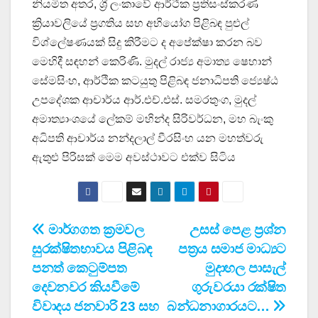
නියමිත අතර, ශ්‍රී ලංකාවේ ආර්ථික ප්‍රතිසංස්කරණ
ක්‍රියාවලියේ ප්‍රගතිය සහ අභියෝග පිළිබඳ පුළුල්
විශ්ලේෂණයක් සිදු කිරීමට ද අපේක්ෂා කරන බව
මෙහිදී සඳහන් කෙරිණි. මුදල් රාජ්‍ය අමාත්‍ය ෂෙහාන්
සේමසිංහ, ආර්ථික කටයුතු පිළිබඳ ජනාධිපති ජ්‍යෙෂ්ඨ
උපදේශක ආචාර්ය ආර්.එච්.එස්. සමරතුංග, මුදල්
අමාත්‍යාංශයේ ලේකම් මහින්ද සිරිවර්ධන, මහ බැංකු
අධිපති ආචාර්ය නන්දලාල් වීරසිංහ යන මහත්වරු
ඇතුළු පිරිසක් මෙම අවස්ථාවට එක්ව සිටිය
Post
මාර්ගගත ක්‍රමවල
උසස් පෙළ ප්‍රශ්න
සුරක්ෂිතභාවය පිළිබඳ
පත්‍රය සමාජ මාධ්‍යට
navigation
පනත් කෙටුම්පත
මුදාහල පාසැල්
දෙවනවර කියවීමේ
ගුරුවරයා රක්ෂිත
විවාදය ජනවාරි 23 සහ
බන්ධනාගාරයට…