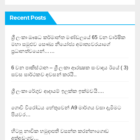
Recent Posts
ශ්‍රී ලංකා ඖෂධ කර්මාන්ත මණ්ඩලයේ 65 වන වාර්ෂික
මහා සමුළුව සෞඛ්‍ය නියෝජ්‍ය අමාත්‍යවරයාගේ
ප්‍රධානත්වයෙන්……
6 වන පාකිස්ථාන – ශ්‍රී ලංකා ආරක්‍ෂක සංවාදය ඊයේ ( 3)
සවස සාර්ථකව අවසන් කරයි..
ශ්‍රී ලංකා රේගුව ආදායම් ඉලක්ක ඉක්මවයි….
ගොවි විරෝධය හේතුවෙන් A9 මාර්ගය වසා දැමිමට
පියවර…
හිටපු නාවික හමුදාපති වසන්ත කරන්නාගොඩ
අත්අඩංගුව…