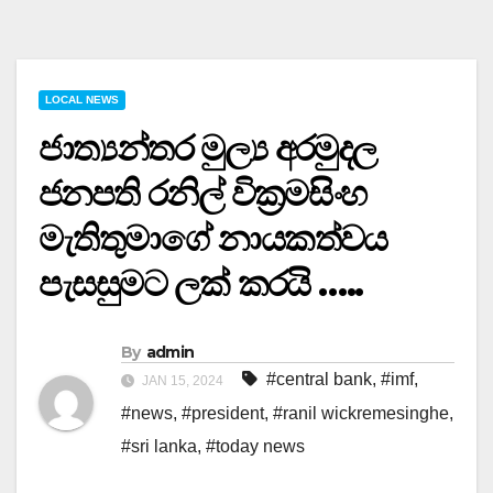
LOCAL NEWS
ජාත්‍යන්තර මුල්‍ය අරමුදල
ජනපති රනිල් වික්‍රමසිංහ
මැතිතුමාගේ නායකත්වය
පැසසුමට ලක් කරයි …..
By
admin
#central bank
,
#imf
,
JAN 15, 2024
#news
,
#president
,
#ranil wickremesinghe
,
#sri lanka
,
#today news