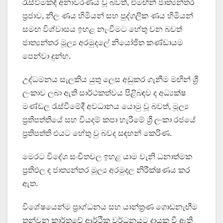
රැස්වීමකදී අනාවරණය වූ බවත්, එමඟින් ජාත්‍යන්තර
ප්‍රජාව, නිල ණය හිමියන් සහ පුද්ගලික ණය හිමියන්
සමඟ විශ්වාසය ඉහළ නැංවීමට හේතු වන බවත්
ජාත්‍යන්තර මූල්‍ය අරමුදලේ නියෝජිත කණ්ඩායම
පෙන්වා දුන්හ.
උද්ධමනය සැලකිය යුතු ලෙස අඩුකර ගැනීම මඟින් ශ්‍රී
ලංකාව ලබා ඇති සාර්ථකත්වය පිළිබඳව ද අධ්‍යක්ෂ
මණ්ඩල රැස්වීමේදී අවධානය යොමු වූ බවත්, මූල්‍ය
ප්‍රතිපත්තියේ සහ වියදම් කපා හැරීමේ ශ්‍රී ලංකා රජයේ
ප්‍රතිපත්ති එයට හේතු වු බවද සඳහන් කෙරිණ.
මෙරට විදේශ සංචිතවල ඉහළ යාම වැනි ධනාත්මක
ප්‍රතිඵල ද ජාත්‍යන්තර මූල්‍ය අරමුදල නිරීක්ෂණය කර
ඇත.
විශේෂයෙන්ම ප්‍රාග්ධනය සහ යාන්ත්‍රණ ගොඩනැඟීම
තුන්වන කාර්තුවේ ආර්ථික වර්ධනයට දායක වී ඇති