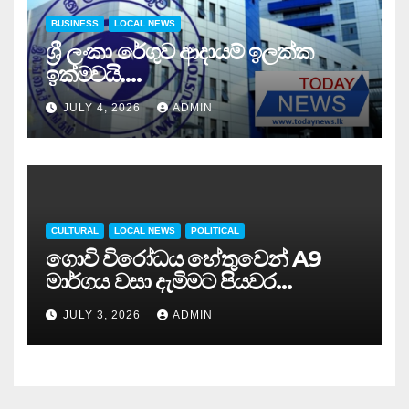
BUSINESS
LOCAL NEWS
ශ්‍රී ලංකා රේගුව ආදායම් ඉලක්ක
ඉක්මවයි….
JULY 4, 2026
ADMIN
CULTURAL
LOCAL NEWS
POLITICAL
ගොවි විරෝධය හේතුවෙන් A9
මාර්ගය වසා දැමිමට පියවර…
JULY 3, 2026
ADMIN