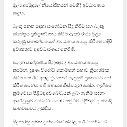
මූල්‍ය අරමුදලේ නියෝජිතයන් මෙහිදී අවධාරණය
කළහ.
බැංකු පනත සඳහා සංශෝධන සිදු කිරීම සහ බැංකු
ක්ෂේත්‍රය ප්‍රතිප්‍රාග්ධනය කිරීම ඇතුළු රාජ්‍ය මූල්‍ය
කරුණු සම්බන්ධයෙන් අවධානය යොමු කිරීමේ හදිසි
අවශ්‍යතාව ද අවධාරණය කෙරිණි.
පාලන යාන්ත්‍රණය පිළිබඳව ද අවධානය යොමු
කරමින්, දූෂණ විරෝධී කොමිෂන් සභාව ක්‍රියාත්මක
කිරීම සහ ඊට අදාළ ක්‍රියාකාරී සැලසුම් ප්‍රකාශයට පත්
කිරීම මෙන්ම එහි කොමසාරිස්වරුන් තෝරා ගැනීමේ
ක්‍රමවේදය පිළිබඳ අවබෝධයක් ලබා ගැනීම සඳහා
ආණ්ඩුක්‍රම ව්‍යවස්ථා සභාව හමුවීම පිළිබඳව ද මෙහිදී
සාකච්ඡාවට ලක්විය.
සිදු කරනු ලබන ප්‍රතිසංස්කරණවල සාර්ථකත්වයක්