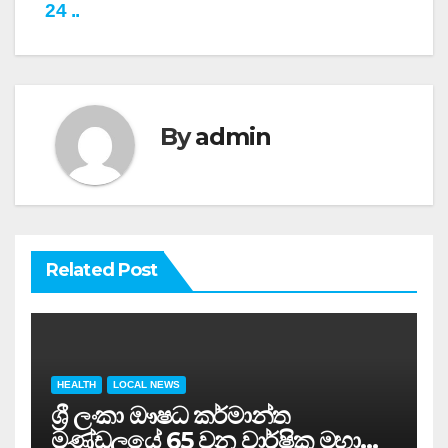
24 ..
By
admin
Related Post
HEALTH
LOCAL NEWS
ශ්‍රී ලංකා ඖෂධ කර්මාන්ත
මණ්ඩලයේ 65 වන වාර්ෂික මහා