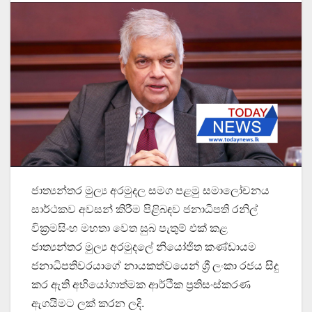
ජාත්‍යන්තර මුල්‍ය අරමුදල සමග පළමු සමාලෝචනය
සාර්ථකව අවසන් කිරීම පිළිබඳව ජනාධිපති රනිල්
වික්‍රමසිංහ මහතා වෙත සුබ පැතුම් එක් කළ
ජාත්‍යන්තර මුල්‍ය අරමුදලේ නියෝජිත කණ්ඩායම
ජනාධිපතිවරයාගේ නායකත්වයෙන් ශ්‍රී ලංකා රජය සිදු
කර ඇති අභියෝගාත්මක ආර්ථික ප්‍රතිසංස්කරණ
ඇගයිමට ලක් කරන ලදි.