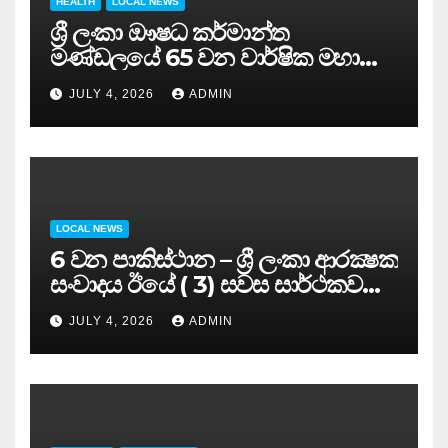
HEALTH
LOCAL NEWS
ශ්‍රී ලංකා ඖෂධ කර්මාන්ත
මණ්ඩලයේ 65 වන වාර්ෂික මහා
සමුළුව සෞඛ්‍ය නියෝජ්‍ය
JULY 4, 2026
ADMIN
අමාත්‍යවරයාගේ ප්‍රධානත්වයෙන්……
LOCAL NEWS
6 වන පාකිස්ථාන – ශ්‍රී ලංකා ආරක්‍ෂක
සංවාදය ඊයේ ( 3) සවස සාර්ථකව
අවසන් කරයි..
JULY 4, 2026
ADMIN