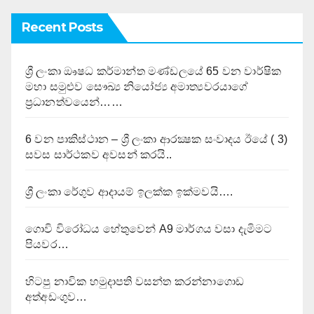
Recent Posts
ශ්‍රී ලංකා ඖෂධ කර්මාන්ත මණ්ඩලයේ 65 වන වාර්ෂික
මහා සමුළුව සෞඛ්‍ය නියෝජ්‍ය අමාත්‍යවරයාගේ
ප්‍රධානත්වයෙන්……
6 වන පාකිස්ථාන – ශ්‍රී ලංකා ආරක්‍ෂක සංවාදය ඊයේ ( 3)
සවස සාර්ථකව අවසන් කරයි..
ශ්‍රී ලංකා රේගුව ආදායම් ඉලක්ක ඉක්මවයි….
ගොවි විරෝධය හේතුවෙන් A9 මාර්ගය වසා දැමිමට
පියවර…
හිටපු නාවික හමුදාපති වසන්ත කරන්නාගොඩ
අත්අඩංගුව…