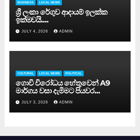
BUSINESS
LOCAL NEWS
ශ්‍රී ලංකා රේගුව ආදායම් ඉලක්ක
ඉක්මවයි….
JULY 4, 2026
ADMIN
CULTURAL
LOCAL NEWS
POLITICAL
ගොවි විරෝධය හේතුවෙන් A9
මාර්ගය වසා දැමිමට පියවර…
JULY 3, 2026
ADMIN