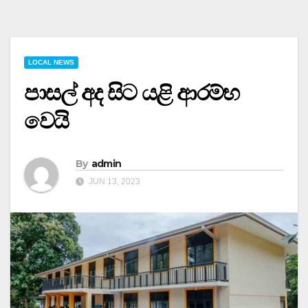
LOCAL NEWS
පාසල් අද සිට යළි ආරම්භ
වෙයි
By
admin
JUN 13, 2023