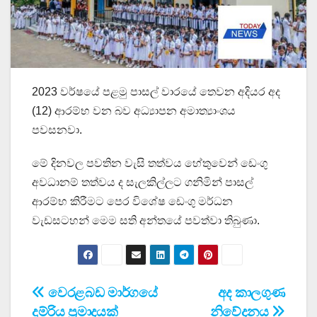
2023 වර්ෂයේ පළමු පාසල් වාරයේ තෙවන අදියර අද
(12) ආරම්භ වන බව අධ්‍යාපන අමාත්‍යාංශය
පවසනවා.
මේ දිනවල පවතින වැසි තත්වය හේතුවෙන් ඩෙංගු
අවධානම් තත්වය ද සැලකිල්ලට ගනිමින් පාසල්
ආරම්භ කිරීමට පෙර විශේෂ ඩෙංගු මර්ධන
වැඩසටහන් මෙම සති අන්තයේ පවත්වා තිබුණා.
Post
වෙරළබඩ මාර්ගයේ
අද කාලගුණ
දුම්රිය ප්‍රමාදයක්
නිවේදනය