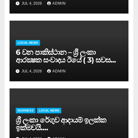
JUL 4, 2026
ADMIN
අමාත්‍යවරයාගේ ප්‍රධානත්වයෙන්……
LOCAL NEWS
6 වන පාකිස්ථාන – ශ්‍රී ලංකා
ආරක්‍ෂක සංවාදය ඊයේ ( 3) සවස
සාර්ථකව අවසන් කරයි..
JUL 4, 2026
ADMIN
BUSINESS
LOCAL NEWS
ශ්‍රී ලංකා රේගුව ආදායම් ඉලක්ක
ඉක්මවයි….