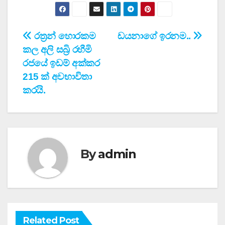
Post
රත්‍රන් හොරකම
ඩයනාගේ ඉරනම..
කල අලි සබ්‍රි රහීමි
navigation
රජයේ ඉඩම් අක්කර
215 ක් අවභාවිතා
කරයි.
By
admin
Related Post