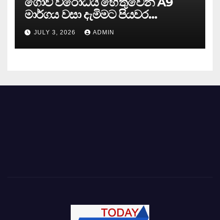
ගොවි විරෝධය හේතුවෙන් A9
මාර්ගය වසා දැමිමට පියවර…
JULY 3, 2026
ADMIN