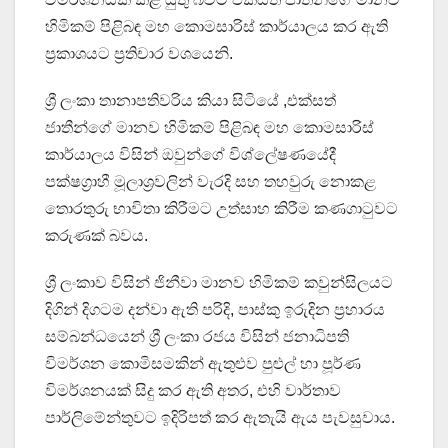
හිමිකම් පිළිබඳ මහ කොමසාරිස් කාර්යාලය කර ඇති
ප්‍රකාශයට ප්‍රතිචාර වශයෙනි.
ශ්‍රී ලංකා තානාපතිවරිය කියා සිටියේ ,එක්සත්
ජාතීන්ගේ මානව හිමිකම් පිළිබඳ මහ කොමසාරිස්
කාර්යාලය විසින් ඔවුන්ගේ විශ්ලේෂණයේදී
පක්ෂග්‍රාහී මූලාශ්‍රවලින් වැරදි සහ තහවුරු නොකළ
තොරතුරු භාවිතා කිරීමට උත්සාහ කිරීම කණගාටුවට
කරුණක් බවය.
ශ්‍රී ලංකාව විසින් ජිනීවා මානව හිමිකම් කවුන්සිලයට
දිගින් දිගටම දන්වා ඇති පරිදි, පාස්කු ඉරුදින ප්‍රහාරය
සම්බන්ධයෙන් ශ්‍රී ලංකා රජය විසින් ජනාධිපති
විමර්ශන කොමිසමකින් ඇතුළුව පුළුල් හා පූර්ණ
විමර්ශනයක් සිදු කර ඇති අතර, එහි වාර්තාව
පාර්ලිමේන්තුවට ඉදිරිපත් කර ඇතැයි ඇය පැවසුවාය.