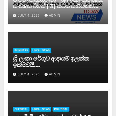
සංවාදය ඊයේ ( 3) සවස සාර්ථකව
අවසන් කරයි..
JULY 4, 2026
ADMIN
BUSINESS
LOCAL NEWS
ශ්‍රී ලංකා රේගුව ආදායම් ඉලක්ක
ඉක්මවයි….
JULY 4, 2026
ADMIN
CULTURAL
LOCAL NEWS
POLITICAL