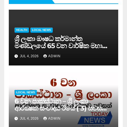
HEALTH
LOCAL NEWS
ශ්‍රී ලංකා ඖෂධ කර්මාන්ත
මණ්ඩලයේ 65 වන වාර්ෂික මහා
සමුළුව සෞඛ්‍ය නියෝජ්‍ය
JUL 4, 2026
ADMIN
අමාත්‍යවරයාගේ ප්‍රධානත්වයෙන්……
LOCAL NEWS
6 වන පාකිස්ථාන – ශ්‍රී ලංකා
ආරක්‍ෂක සංවාදය ඊයේ ( 3) සවස
සාර්ථකව අවසන් කරයි..
JUL 4, 2026
ADMIN