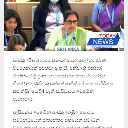
පාස්කු ඉරිදා ප්‍රහාරය සම්බන්යෙන් පුළුල් හා පූර්ණ
විමර්ශනයක් පවත්වා ඇතැයි, ජිනීවා හි එක්සත්
ජාතීන්ගේ ශ්‍රී ලංකා තානාපති සහ නිත්‍ය නියෝජිත
හිමාලි අරුණතිලක එක්සත් ජාතීන්ගේ මානව හිමිකම්
කවුන්සිලයේ 54 වැනි සැසිවාරය අමතමින්
පැවසුවාය.
සැසිවාරය අමතමින් පාස්කු ඉරුදින ප්‍රහාරය
සම්බන්ධයෙන් ජාත්‍යන්තර සහයෙන් ස්වාධීන
විමර්ශනයක් කළ යුතු බවට එක්සත් ජාතීන්ගේ මානව