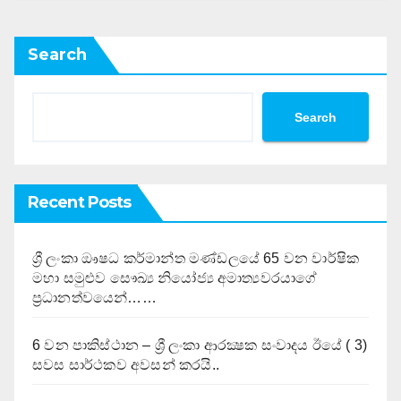
Search
Search
Recent Posts
ශ්‍රී ලංකා ඖෂධ කර්මාන්ත මණ්ඩලයේ 65 වන වාර්ෂික
මහා සමුළුව සෞඛ්‍ය නියෝජ්‍ය අමාත්‍යවරයාගේ
ප්‍රධානත්වයෙන්……
6 වන පාකිස්ථාන – ශ්‍රී ලංකා ආරක්‍ෂක සංවාදය ඊයේ ( 3)
සවස සාර්ථකව අවසන් කරයි..