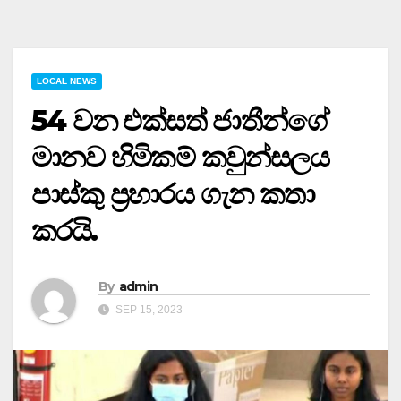
LOCAL NEWS
54 වන එක්සත් ජාතීන්ගේ
මානව හිමිකම් කවුන්සලය
පාස්කු ප්‍රහාරය ගැන කතා
කරයි.
By
admin
SEP 15, 2023