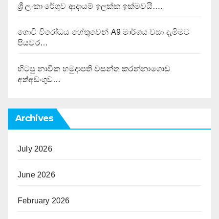
ශ්‍රී ලංකා රේගුව ආදායම් ඉලක්ක ඉක්මවයි….
ගොවි විරෝධය හේතුවෙන් A9 මාර්ගය වසා දැමිමට
පියවර…
හිටපු නාවික හමුදාපති වසන්ත කරන්නාගොඩ
අත්අඩංගුව…
Archives
July 2026
June 2026
February 2026