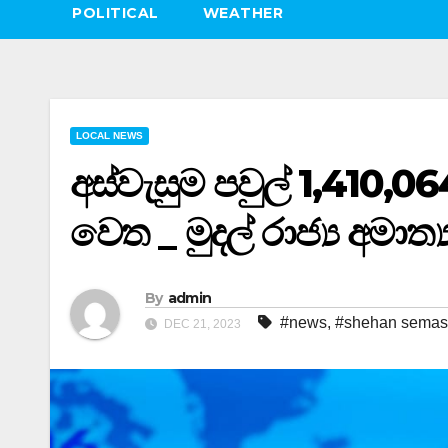
POLITICAL
WEATHER
LOCAL NEWS
අස්වැසුම පවුල් 1,410,0
වෙත _ මුදල් රාජ්‍ය අමාත
By
admin
#news
,
#shehan semas
DEC 21, 2023