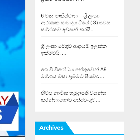
6 වන පාකිස්ථාන – ශ්‍රී ලංකා
ආරක්‍ෂක සංවාදය ඊයේ ( 3) සවස
සාර්ථකව අවසන් කරයි..
ශ්‍රී ලංකා රේගුව ආදායම් ඉලක්ක
ඉක්මවයි….
ගොවි විරෝධය හේතුවෙන් A9
මාර්ගය වසා දැමිමට පියවර…
හිටපු නාවික හමුදාපති වසන්ත
කරන්නාගොඩ අත්අඩංගුව…
Archives