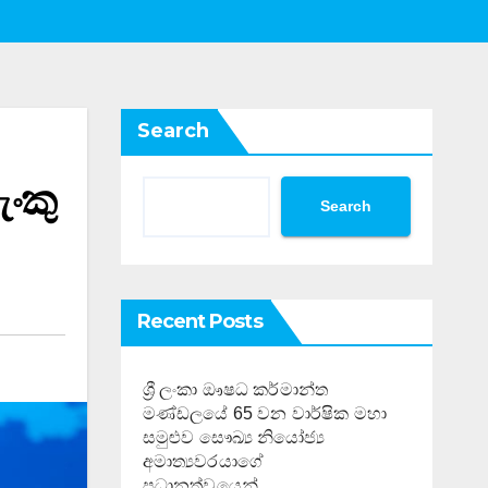
Search
ැංකු
Search
Recent Posts
ශ්‍රී ලංකා ඖෂධ කර්මාන්ත
මණ්ඩලයේ 65 වන වාර්ෂික මහා
සමුළුව සෞඛ්‍ය නියෝජ්‍ය
අමාත්‍යවරයාගේ
ප්‍රධානත්වයෙන්……