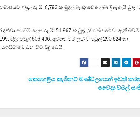
ර් මාසයට අදාළ රු.මි. 8,793 ක මුදල් බැංකු වෙත ලබා දී ඇතැයි මුදල් ර
ර් දක්වා ගෙවීමි ලෙස රු.මි. 51,967 ක මුදලක් රජය ගෙවා ඇති බවයි
199, දිළිදු පවුල් 606,496, අවදානමට ලක් වු පවුල් 290,624 හා
ලාභ ගෙවීම මේ වන විට සිදු වෙයි.
කෙහෙළිය කැබිනට් මණ්ඩලයෙන් ඉවත් කරන
වෛද්‍ය චමල් සං