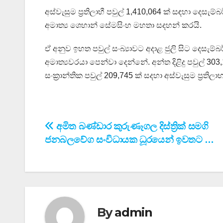
අස්වැසුම ප්‍රතිලාභී පවුල් 1,410,064 ක් සඳහා දෙසැම්බ
අමාත්‍ය ශෙහාන් සේමසිංහ මහතා සදහන් කරයි.
ඒ අනුව ඉහත පවුල් සංබ්‍යාවට අදාළ ජුලි සිට දෙසැම්බ
අමාත්‍යවරයා පෙන්වා දෙන්නේ. අන්ත දිළිදු පවුල් 303,
සංක්‍රාන්තික පවුල් 209,745 ක් සදහා අස්වැසුම ප්‍රති
Post
අමිත බණ්ඩාර කුරුණෑගල දිස්ත්‍රික් සමගි
ජනබලවේග සංවිධායක ධූරයෙන් ඉවතට …
navigation
By
admin