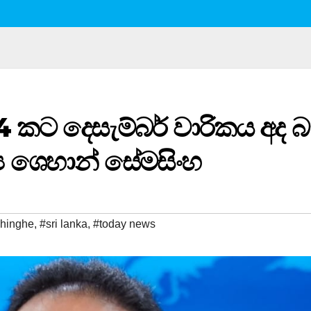
64 කට දෙසැම්බර් වාරිකය අද බ
්‍ය ශෙහාන් සේමසිංහ
hinghe
,
#sri lanka
,
#today news