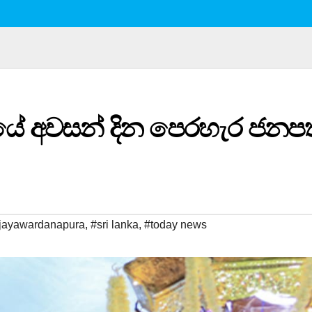
ේ අවසන් දින පෙරහැර ජනපත
 jayawardanapura
,
#sri lanka
,
#today news