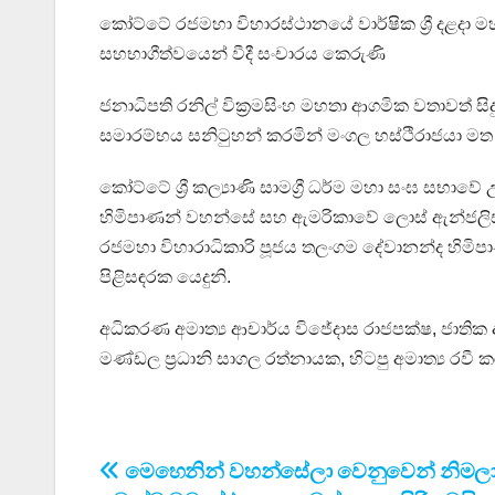
කෝට්ටේ රජමහා විහාරස්ථානයේ වාර්ෂික ශ්‍රී දළදා ම
සහභාගීත්වයෙන් වීදී සංචාරය කෙරුණි
ජනාධිපති රනිල් වික්‍රමසිංහ මහතා ආගමික වතාවත් 
සමාරම්භය සනිටුහන් කරමින් මංගල හස්ථිරාජයා ම
කෝට්ටේ ශ්‍රී කල්‍යාණි සාමග්‍රී ධර්ම මහා සංඝ සභාවේ
හිමිපාණන් වහන්සේ සහ ඇමරිකාවේ ලොස් ඇන්ජලිස් 
රජමහා විහාරාධිකාරි පූජය තලංගම දේවානන්ද හිමි
පිළිසඳරක යෙදුනි.
අධිකරණ අමාත්‍ය ආචාර්ය විජේදාස රාජපක්ෂ, ජාතික 
මණ්ඩල ප්‍රධානි සාගල රත්නායක, හිටපු අමාත්‍ය ර
Post
මෙහෙනින් වහන්සේලා වෙනුවෙන් නිමල