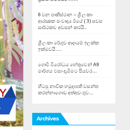
6 වන පාකිස්ථාන – ශ්‍රී ලංකා
ආරක්‍ෂක සංවාදය ඊයේ ( 3) සවස
සාර්ථකව අවසන් කරයි..
ශ්‍රී ලංකා රේගුව ආදායම් ඉලක්ක
ඉක්මවයි….
ගොවි විරෝධය හේතුවෙන් A9
මාර්ගය වසා දැමිමට පියවර…
හිටපු නාවික හමුදාපති වසන්ත
කරන්නාගොඩ අත්අඩංගුව…
Archives