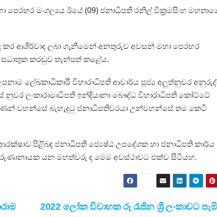
හා පෙරහර මංගල්‍යය ඊයේ (09) ජනාධිපති රනිල් වික්‍රමසිංහ මහතාග
සිදු කර ආශිර්වාද ලබා ගැනීමෙන් අනතුරුව අවසන් මහා පෙරහර
ත සධාතුක කරඬුව තැන්පත් කළේය.
 උපනාම ලේඛකාධිකාරී විහාරාධිපති ආචාර්ය පූජ්‍ය අලුත්නුවර අනුරුද
නුවර ලංකාරාමාධිපති ඉන්දියානා බෞද්ධ විහාරාධිපති කෝට්ටේ
පාණන් වහන්සේ බැහැදුටු ජනාධිපතිවරයා උන්වහන්සේ තම කෙටි
ආරක්ෂාව පිළිබඳ ජනාධිපති ජ්‍යෙෂ්ඨ උපදේශක හා ජනාධිපති කාර්ය
වී කරුණානායක යන මහත්වරු ද මෙම අවස්‌ථාවට එක්ව සිටියහ.
ාරාම
2022 ලෝක විවාහක රූ රැජින ශ්‍රී ලංකාවට පැ