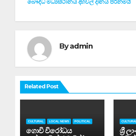
බෞද්ධ මධ්‍යස්ථානය දහවල් දානය පිරිනමයි
navigation
By
admin
Related Post
CULTURAL
LOCAL NEWS
POLITICAL
CULTURA
ගොවි විරෝධය
ශ්‍රී