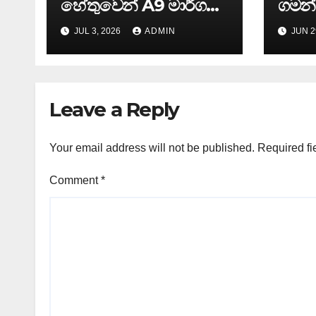
හේතුවෙන් A9 මාර්ගය
ගමන්
වසා දැමිමට පියවර…
වෙනස්
JUL 3, 2026
ADMIN
JUN 2
දහම
අද ව
පසළ
දිනක
Leave a Reply
කුමාර
Your email address will not be published.
Required fi
Comment
*