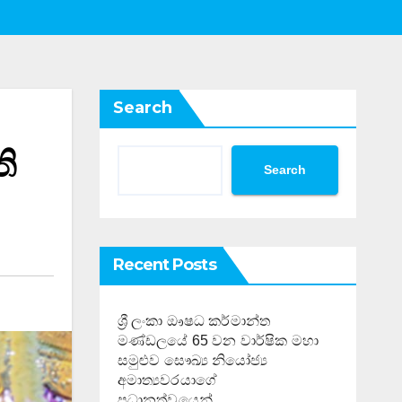
Search
ි
Search
Recent Posts
ශ්‍රී ලංකා ඖෂධ කර්මාන්ත
මණ්ඩලයේ 65 වන වාර්ෂික මහා
සමුළුව සෞඛ්‍ය නියෝජ්‍ය
අමාත්‍යවරයාගේ
ප්‍රධානත්වයෙන්……