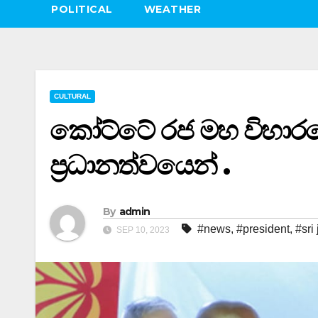
POLITICAL
WEATHER
CULTURAL
කෝට්ටේ රජ මහ විහාරය
ප්‍රධානත්වයෙන් .
By
admin
#news
,
#president
,
#sri
SEP 10, 2023