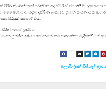
 පිරීම නිමෙත්තෙන් පවත්වන ලද ස්වර්ණ ජයන්ති මංගල්‍ය සදහා අ
 විය. මෙම අවස්ථාව සදහා දක්ෂිණ ලංකාවේ ප්‍රධාන සංඝණායක ආචාර
ෝ පිරිසක් සහභාගී විය.
ිසින් අදහස් දැක්වීය.
න්ධයෙන් යුක්තිය ඉෂ්ඨ නොවන්නේ නම් ජාත්‍යන්තර මැදිහත්වීමක් අවශ
ජල බිල්පත් ඩිජිටල් ක්‍ර