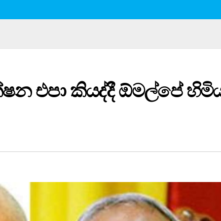
්ෂන එපා කියද්දී ඕමල්පේ හිමි