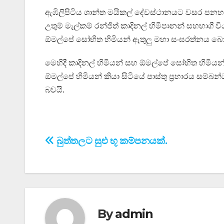
ඇඹිලිපිටිය ශාන්ත මයිකල් දේවස්ථානයට වසර පනහක්
උතුම් මැල්කම් රන්ජිත් කාදිනල් හිමිපානන් සහභාගී
ඕමල්පේ සෝභිත හිමියන් ඇතුලු මහා සංඝරත්නය බොහ
මෙහිදී කාදිනල් හිමියන් සහ ඕමල්පේ සෝභිත හිමියන් ව
ඕමල්පේ හිමියන් කියා සිටියේ පාස්තු ප්‍රහාරය සම්බ
බවයි.
Post
බුත්තලට සුළු භූ කම්පනයක්.
navigation
By
admin