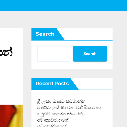
Search
යන්
Search
Recent Posts
ශ්‍රී ලංකා ඖෂධ කර්මාන්ත
මණ්ඩලයේ 65 වන වාර්ෂික මහා
සමුළුව සෞඛ්‍ය නියෝජ්‍ය
අමාත්‍යවරයාගේ
ප්‍රධානත්වයෙන්……