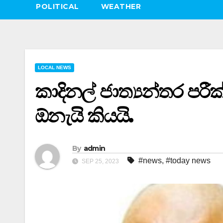
POLITICAL
WEATHER
LOCAL NEWS
කාදිනල් ජාත්‍යන්තර පරීක
ඕනැයි කියයි.
By
admin
#news
,
#today news
SEP 25, 2023