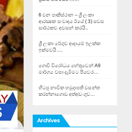
6 වන පාකිස්ථාන – ශ්‍රී ලංකා
ආරක්‍ෂක සංවාදය ඊයේ ( 3) සවස
සාර්ථකව අවසන් කරයි..
ශ්‍රී ලංකා රේගුව ආදායම් ඉලක්ක
ඉක්මවයි….
ගොවි විරෝධය හේතුවෙන් A9
මාර්ගය වසා දැමිමට පියවර…
හිටපු නාවික හමුදාපති වසන්ත
කරන්නාගොඩ අත්අඩංගුව…
Archives