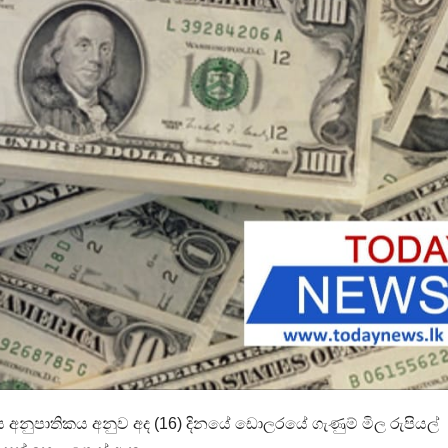
ිමය අනුපාතිකය අනුව අද (16) දිනයේ ඩොලරයේ ගැණුම් මිල රුපියල්