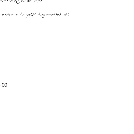
 ලෙසත් ඉහළ ගොස් ඇත .
ුම් සහ විකුණුම් මිල පහතින් වේ.
8.00