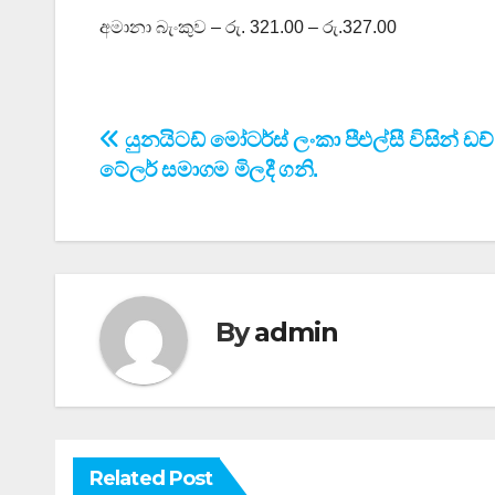
අමානා බැංකුව – රු. 321.00 – රු.327.00
Post
යුනයිටඩ් මෝටර්ස් ලංකා පීඑල්සී විසින් ඩච
ටේලර් සමාගම මිලදී ගනි.
navigation
By
admin
Related Post