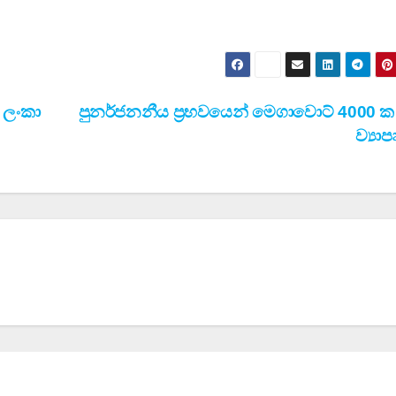
් ලංකා
පුනර්ජනනීය ප්‍රභවයෙන් මෙගාවොට් 4000 ක ව
ව්‍යාප