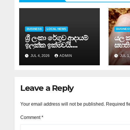
BUSINESS
LOCAL NEWS
BUSINES
ශ්‍රී ලංකා රේගුව ආදායම්
යල ක
ඉලක්ක ඉක්මවයි….
සහතික
පත්
JUL 4, 2026
ADMIN
JUL 1
Leave a Reply
Your email address will not be published.
Required fi
Comment
*