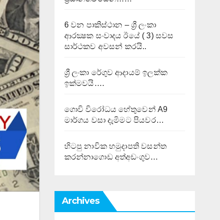
6 වන පාකිස්ථාන – ශ්‍රී ලංකා
ආරක්‍ෂක සංවාදය ඊයේ ( 3) සවස
සාර්ථකව අවසන් කරයි..
ශ්‍රී ලංකා රේගුව ආදායම් ඉලක්ක
ඉක්මවයි….
ගොවි විරෝධය හේතුවෙන් A9
මාර්ගය වසා දැමිමට පියවර…
හිටපු නාවික හමුදාපති වසන්ත
කරන්නාගොඩ අත්අඩංගුව…
Archives