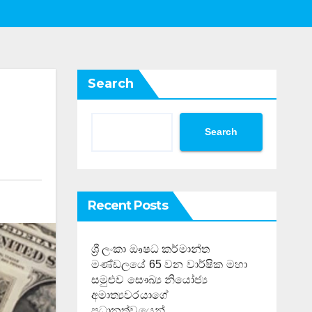
Search
Search
Recent Posts
ශ්‍රී ලංකා ඖෂධ කර්මාන්ත
මණ්ඩලයේ 65 වන වාර්ෂික මහා
සමුළුව සෞඛ්‍ය නියෝජ්‍ය
අමාත්‍යවරයාගේ
ප්‍රධානත්වයෙන්……