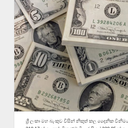
ශ්‍රී ලංකා මහ බැංකුව විසින් නිකුත් කල දෛනික වින