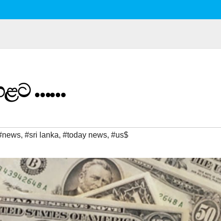
හළට ……
#news
,
#sri lanka
,
#today news
,
#us$