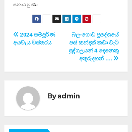
සනාථ වුණා.
Post
2024 සම්පූර්ණ
බලංගොඩ ප්‍රදේශයේ
අයවැය විස්තරය
පස් කන්දක් කඩා වැටි
navigation
පුද්ගලයන් 4 දෙනෙකු
අතුරුදහන් ….
By
admin