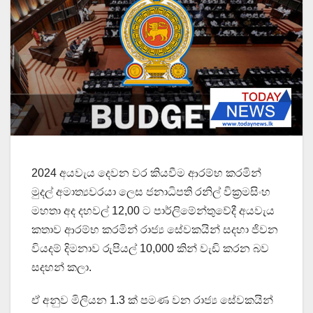
2024 අයවැය දෙවන වර කියවීම ආරම්භ කරමින්
මුදල් අමාත්‍යවරයා ලෙස ජනාධිපති රනිල් වික්‍රමසිංහ
මහතා අද දහවල් 12,00 ට පාර්ලිමේන්තුවේදී අයවැය
කතාව ආරම්භ කරමින් රාජ්‍ය සේවකයින් සදහා ජිවන
වියදම් දිමනාව රුපියල් 10,000 කින් වැඩි කරන බව
සදහන් කලා.
ඒ අනුව මිලියන 1.3 ක් පමණ වන රාජ්‍ය සේවකයින්