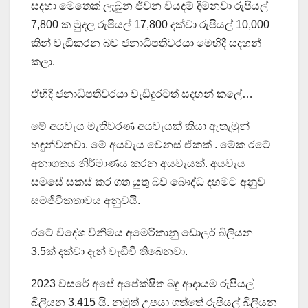
සදහා මෙතෙක් ලැබුන ජිවන වියදම් දිමනවා රුපියල්
7,800 ක මුදල රුපියල් 17,800 දක්වා රුපියල් 10,000
කින් වැඩිකරන බව ජනාධිපතිවරයා මෙහිදී සදහන්
කලා.
ඒහිදි ජනාධිපතිවරයා වැඩිදුරටත් සදහන් කලේ…
මේ අයවැය මැතිවරණ අයවැයක් කියා ඇතැමුන්
හඳුන්වනවා. මේ අයවැය වෙනස් ඒකක් . මේක රටේ
අනාගතය නිර්මාණය කරන අයවැයක්. අයවැය
සමසේ සකස් කර ගත යුතු බව බෞද්ධ දහමට අනුව
සමජිවිකතාවය අනුවයි.
රටේ විදේශ විනිමය අමෙරිකානු ඩොලර් බිලියන
3.5ක් දක්වා දැන් වැඩිවී තිබෙනවා.
2023 වසරේ අපේ අපේක්ෂිත බදු ආදායම රුපියල්
බිලියන 3,415 යි. නමුත් උපයා ගත්තේ රුපියල් බිලියන