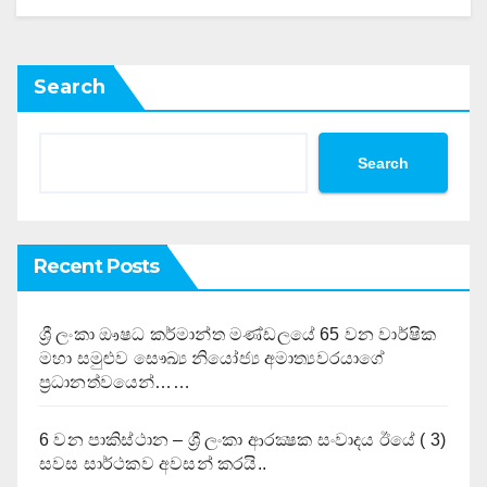
Search
Search
Recent Posts
ශ්‍රී ලංකා ඖෂධ කර්මාන්ත මණ්ඩලයේ 65 වන වාර්ෂික
මහා සමුළුව සෞඛ්‍ය නියෝජ්‍ය අමාත්‍යවරයාගේ
ප්‍රධානත්වයෙන්……
6 වන පාකිස්ථාන – ශ්‍රී ලංකා ආරක්‍ෂක සංවාදය ඊයේ ( 3)
සවස සාර්ථකව අවසන් කරයි..