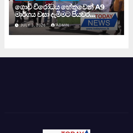
ගොවි විරෝධය හේතුවෙන් A9
මාර්ගය වසා දැමිමට පියවර…
JULY 3, 2026
ADMIN