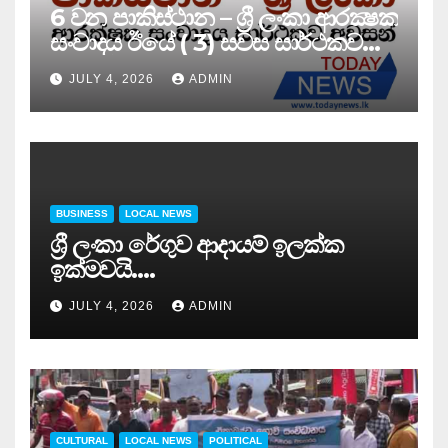
6 වන පාකිස්ථාන – ශ්‍රී ලංකා ආරක්‍ෂක
සංවාදය ඊයේ ( 3) සවස සාර්ථකව
අවසන් කරයි..
JULY 4, 2026
ADMIN
BUSINESS
LOCAL NEWS
ශ්‍රී ලංකා රේගුව ආදායම් ඉලක්ක
ඉක්මවයි….
JULY 4, 2026
ADMIN
CULTURAL
LOCAL NEWS
POLITICAL