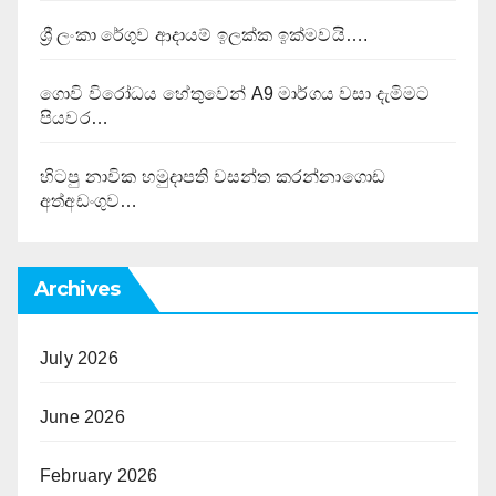
ශ්‍රී ලංකා රේගුව ආදායම් ඉලක්ක ඉක්මවයි….
ගොවි විරෝධය හේතුවෙන් A9 මාර්ගය වසා දැමිමට
පියවර…
හිටපු නාවික හමුදාපති වසන්ත කරන්නාගොඩ
අත්අඩංගුව…
Archives
July 2026
June 2026
February 2026