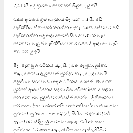
2,410යි.බදු ක්‍රමයේ වෙනසක් සිදුකළ යුතුයි.
රාජ්‍ය අංශයේ ශ්‍රම බළකාය මිලියන 1.3 යි. පඩි
වැඩිකිරීම හිතුමතේ කරන්න බැහැ. රාජ්‍ය සේවයට පඩි
වැඩිකරන්න බදු ආදායමෙන් සියයට 35 ක් වැය
වෙනවා. වැටුප් වැඩිකිරීමට නම් රජයේ ආදායම වැඩි
කර ගත යුතුයි.
පීලි පැනපු ආර්ථිකය යළි පීලි මත තැබුවා. දුෂ්කර
කාලය ගෙවා දැමුවොත් සුන්දර කාලය උදා වෙයි.
පසුගිය වසරට වඩා අද ආර්ථිකය යහපත්. ණය ගත
යුත්තේ ආයෝජනය සඳහා මිස පරිභෝජනය සඳහා
නොවන බව බුදුන් වහන්සේත් පෙන්වා දී තිබෙනවා.
මේ සංකල්පය ඔස්සේ අපිට මේ අභියෝගය ජයගන්න
පුළුවන්. සුරංගනා කතාවලින්, සිහින මාළිගාවලින්
තුලින් රටක් දියුණු කරන්න බැහැ. එහි අවසාන
ප්‍රතිඵලය රට බංකොලොත් වීම බව ඇස් ඉදිරිපිට