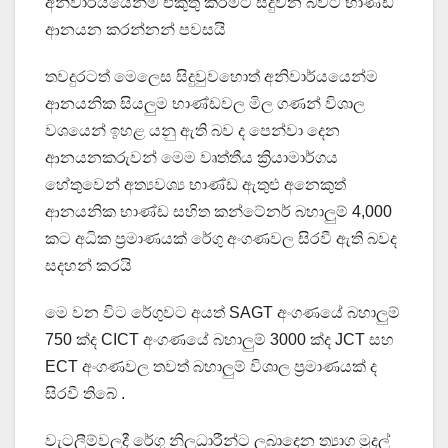
අනිවාර්යයෙන්ම එකුතු කිරීමට සිදුවන බවට භාණ්ඩ
ආනයන කරන්නන් පවසයි
තවදුරටත් මෙලෙස සිදුවුවහොත් අනිවාර්යයෙන්ම
ආනයනික සියලුම භාණ්ඩවල මිල ගණන් විශාල
වශයෙන් ඉහළ යනු ඇති බව ද පෙන්වා දෙන
ආනයනකරුවන් මෙම වෘත්තීය ක්‍රියාමාර්ගය
හේතුවෙන් අත්‍යවශ්‍ය භාණ්ඩ ඇතුළු අනෙකුත්
ආනයනික භාණ්ඩ සහිත කන්ටේනර් බහාලුම් 4,000
කට අධික ප්‍රමාණයක් රේගු අංගණවල සිරවී ඇති බවද
සදහන් කරයි
මෙ වන විට රේගුවට අයත් SAGT අංගණයේ බහාලුම්
750 ක්ද CICT අංගණයේ බහාලුම් 3000 ක්ද JCT සහ
ECT අංගණවල තවත් බහාලුම් විශාල ප්‍රමාණයක් ද
සිරවී තිබේ .
වැටලීම්වලදී රේගු නිලධාරීන්ට ලබාදෙන ත්‍යාග මුදල්