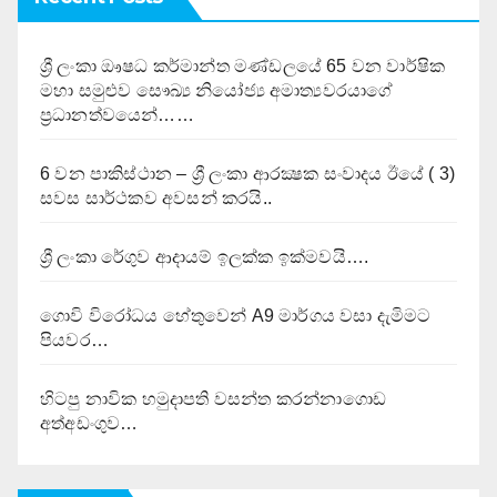
ශ්‍රී ලංකා ඖෂධ කර්මාන්ත මණ්ඩලයේ 65 වන වාර්ෂික
මහා සමුළුව සෞඛ්‍ය නියෝජ්‍ය අමාත්‍යවරයාගේ
ප්‍රධානත්වයෙන්……
6 වන පාකිස්ථාන – ශ්‍රී ලංකා ආරක්‍ෂක සංවාදය ඊයේ ( 3)
සවස සාර්ථකව අවසන් කරයි..
ශ්‍රී ලංකා රේගුව ආදායම් ඉලක්ක ඉක්මවයි….
ගොවි විරෝධය හේතුවෙන් A9 මාර්ගය වසා දැමිමට
පියවර…
හිටපු නාවික හමුදාපති වසන්ත කරන්නාගොඩ
අත්අඩංගුව…