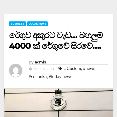
BUSINESS
LOCAL NEWS
රේගුව අකුරට වැඩ… බහලුම්
4000 ක් රේගුවේ සිරවේ….
By
admin
#Custom
,
#news
,
MAR 20, 2024
#sri lanka
,
#today news