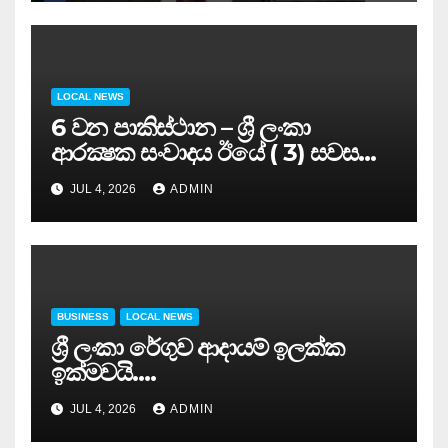
LOCAL NEWS
6 වන පාකිස්ථාන – ශ්‍රී ලංකා
ආරක්‍ෂක සංවාදය ඊයේ ( 3) සවස
සාර්ථකව අවසන් කරයි..
JUL 4, 2026
ADMIN
BUSINESS
LOCAL NEWS
ශ්‍රී ලංකා රේගුව ආදායම් ඉලක්ක
ඉක්මවයි….
JUL 4, 2026
ADMIN