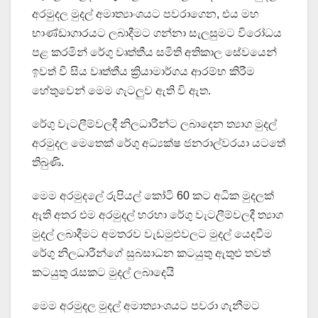
අරමුදල මුදල් අමාත්‍යාංශයට පවරාගෙන, එය මහ
භාණ්ඩාගාරයට ලබාදීමට ගන්නා සැලසුමට විරෝධය
පළ කරමින් රේගු වෘත්තීය සමිති අතිකාල සේවයෙන්
ඉවත් වී සිය වෘත්තීය ක්‍රියාමාර්ගය ආරම්භ කිරීම
හේතුවෙන් මෙම ගැටලුව ඇති වි ඇත.
රේගු වැටලීම්වලදී නිලධාරීන්ට ලබාදෙන ත්‍යාග මුදල්
අරමුදල මෙතෙක් රේගු අධ්‍යක්ෂ ජනරාල්වරයා යටතේ
තිබුණි.
මෙම අරමුදලේ රුපියල් කෝටි 60 කට අධික මුදලක්
ඇති අතර එම අරමුදල් හරහා රේගු වැටලීම්වලදී ත්‍යාග
මුදල් ලබාදීමට අමතරව වැඩමුළුවලට මුදල් යෙදවීම
රේගු නිලධාරීන්ගේ සුබසාධන කටයුතු ඇතුළු තවත්
කටයුතු රැසකට මුදල් ලබාදෙයි
මෙම අරමුදල මුදල් අමාත්‍යාංශයට පවරා ගැනීමට