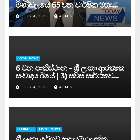
මණ්ඩලයේ 65 වන වාර්ෂික මහා
සමුළුව සෞඛ්‍ය නියෝජ්‍ය
JULY 4, 2026
ADMIN
අමාත්‍යවරයාගේ ප්‍රධානත්වයෙන්……
LOCAL NEWS
6 වන පාකිස්ථාන – ශ්‍රී ලංකා ආරක්‍ෂක
සංවාදය ඊයේ ( 3) සවස සාර්ථකව
අවසන් කරයි..
JULY 4, 2026
ADMIN
BUSINESS
LOCAL NEWS
ශ්‍රී ලංකා රේගුව ආදායම් ඉලක්ක