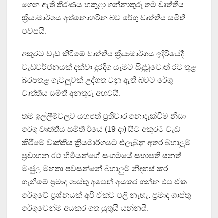
ගෙන ඇති තීරණය හකුළා ගන්නාතුරු තම වෘත්තීය
ක්‍රියාමාර්ගය අත්නොහරින බව රේගු වෘත්තීය සමිති
පවසයි.
අකුරට වැඩ කිරීමේ වෘත්තීය ක්‍රියාමාර්ගය ඉදිරියේදී
වැඩවර්ජනයක් දක්වා දුරදිග යෑමට සිදුවූවොත් රට තුළ
බරපතළ ගැටලුවක් උද්ගත වනු ඇති බවට රේගු
වෘත්තීය සමිති අනතුරු අඟවයි.
තම ඉල්ලීම්වලට යහපත් ප්‍රතිචාර නොදැක්වීම නිසා
රේගු වෘත්තීය සමිති ඊයේ (19 දා) සිට අකුරට වැඩ
කිරීමේ වෘත්තීය ක්‍රියමාර්ගයට එලැබුනු අතර බහාලුම්
ප්‍රවාහන රථ හිමියන්ගේ සංගමයේ සභාපති සනත්
මංජුල මහතා පවසන්නේ බහාලු‍ම් නිදහස් කර
ගැනීමේ ප්‍රමාද ගාස්තු අපෙන් අයකර ගන්න එප ඒක
රේගුවේ ප්‍රශ්නයක් අපි ඒකට පලි නැහැ. ප්‍රමාද ගාස්තු
රේගුවෙන්ම අයකර ගත යුතුයි යන්නයි.