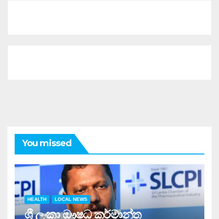
You missed
HEALTH
LOCAL NEWS
ශ්‍රී ලංකා ඖෂධ කර්මාන්ත