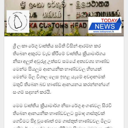
ශ්‍රී ලංකා රේගු වෘත්තීය සමිති විසින් ආරම්භ කර
තිබෙන අකුරට වැඩ කිරීමේ වෘත්තීය ක්‍රියාමාර්ගය
නිසා අලුත් අවුරුදු උත්සව සමයේ අත්‍යවශ්‍ය භාණ්ඩ
මෙන්ම සියලුම ආනයනික භාණ්ඩවල හිඟයක්
මෙන්ම මිල විශාල ලෙස ඉහළ යෑමේ අවදානමක්
මතුවී තිබෙන බව භාණ්ඩ ආනයනය කරන්නන්ගේ
සංගම් සදහන් කරයි.
මෙම වෘත්තීය ක්‍රියාමාර්ග නිසා රේගු අංගණවල සිරවී
තිබෙන ආනයනික භාණ්ඩවලට ප්‍රමාද ගාස්තුවක්
ගෙවීමට සිදු වුණොත් එම ගාස්තුත් භාණ්ඩවල මිලට