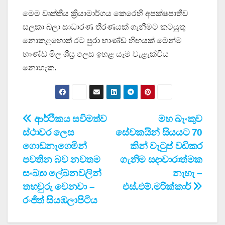
මෙම වෘත්තීය ක්‍රියාමාර්ගය කෙරෙහි අපක්ෂපාතීව
සලකා බලා සාධාරණ තීරණයක් ගැනීමට කටයුතු
නොකළහොත් රට පුරා භාණ්ඩ හිඟයක් මෙන්ම
භාණ්ඩ මිල ශීඝ්‍ර ලෙස ඉහළ යෑම වැළැක්විය
නොහැක.
Post
ආර්ථිකය සවිමත්ව
මහ බැංකුව
ස්ථාවර ලෙස
සේවකයින් සියයට 70
navigation
ගොඩනැගෙමින්
කින් වැටුප් වඩිකර
පවතින බව නවතම
ගැනිම සදාචාරාත්මක
සංඛ්‍යා ලේඛනවලින්
නැහැ –
තහවුරු වෙනවා –
එස්.එම්.මරික්කාර්
රංජිත් සියඹලාපිටිය