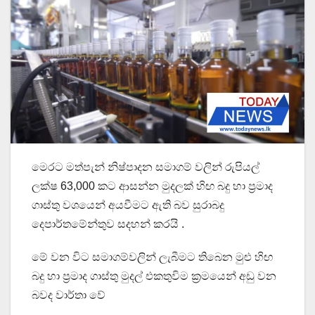
මෙරට මත්පැන් නිෂ්පාදන සමාගම් වලින් රුපියල්
ලක්ෂ 63,000 කට ආසන්න මුදලක් හිඟ බදු හා ප්‍රමාද
ගාස්තු වශයෙන් අයවීමට ඇති බව සුරාබදු
දෙපාර්තමේන්තුව සදහන් කරයි .
මේ වන විට සමාගම්වලින් ලැබීමට තිබෙන මුළු හිඟ
බදු හා ප්‍රමාද ගාස්තු මුදල් එකතුවිම ක්‍රමයෙන් අඩු වන
බවද වාර්තා වේ