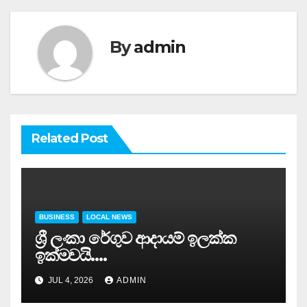
By
admin
Related Post
BUSINESS
LOCAL NEWS
ශ්‍රී ලංකා රේගුව ආදායම් ඉලක්ක
ඉක්මවයි….
JUL 4, 2026
ADMIN