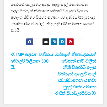
ගෙවීමේ සැලසුමට අනුව අදාළ මුදල් නොගෙවන
අදාළ මත්පැන් නිෂ්පාදන සමාගම්වල සුරා බලපත්‍ර
අවලංගු කිරීමට පියවර ගන්නා බව ද නියෝජ්‍ය සුරාබදු
කොමසාරිස් ජනරාල් කපිල කුමාරසිංහ මහතා සදහන්
කරයි .
Post
IMF දෙවන වාරිකය
මත්පැන් නිෂ්පාදකයන්
ඩොලර් මිලියන 330
වෙනත් නම් වලින්
navigation
යි.
නිති වීරෝධි ලෙස
මත්පැන් අලෙවි සැල්
පවත්වාගෙන යනවා
_මුදල් රාජ්‍ය අමාත්‍ය
රංජිත් සියඹලාපිටිය