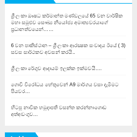
ශ්‍රී ලංකා ඖෂධ කර්මාන්ත මණ්ඩලයේ 65 වන වාර්ෂික
මහා සමුළුව සෞඛ්‍ය නියෝජ්‍ය අමාත්‍යවරයාගේ
ප්‍රධානත්වයෙන්……
6 වන පාකිස්ථාන – ශ්‍රී ලංකා ආරක්‍ෂක සංවාදය ඊයේ ( 3)
සවස සාර්ථකව අවසන් කරයි..
ශ්‍රී ලංකා රේගුව ආදායම් ඉලක්ක ඉක්මවයි….
ගොවි විරෝධය හේතුවෙන් A9 මාර්ගය වසා දැමිමට
පියවර…
හිටපු නාවික හමුදාපති වසන්ත කරන්නාගොඩ
අත්අඩංගුව…