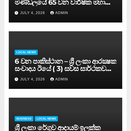
මණ්ඩලයේ 65 වන වාර්ෂික මහා
සමුළුව සෞඛ්‍ය නියෝජ්‍ය
JULY 4, 2026
ADMIN
අමාත්‍යවරයාගේ ප්‍රධානත්වයෙන්……
LOCAL NEWS
6 වන පාකිස්ථාන – ශ්‍රී ලංකා ආරක්‍ෂක
සංවාදය ඊයේ ( 3) සවස සාර්ථකව
අවසන් කරයි..
JULY 4, 2026
ADMIN
BUSINESS
LOCAL NEWS
ශ්‍රී ලංකා රේගුව ආදායම් ඉලක්ක