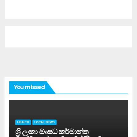
You missed
HEALTH
LOCAL NEWS
ශ්‍රී ලංකා ඖෂධ කර්මාන්ත