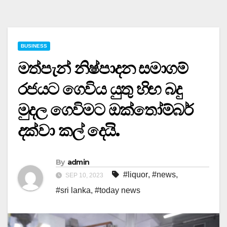
BUSINESS
මත්පැන් නිෂ්පාදන සමාගම්
රජයට ගෙවිය යුතු හිඟ බදු
මුදල ගෙවිමට ඔක්තෝම්බර්
දක්වා කල් දෙයි.
By
admin
#liquor
,
#news
,
SEP 10, 2023
#sri lanka
,
#today news