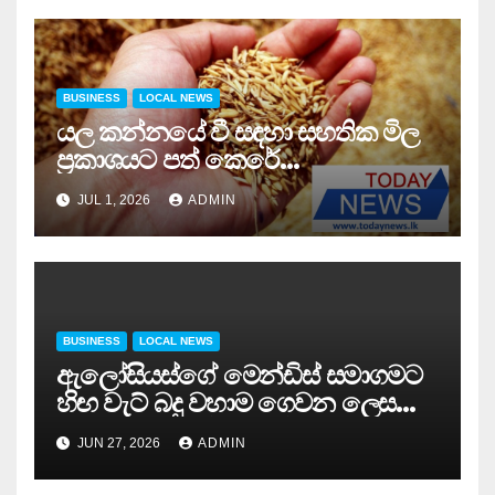
BUSINESS
LOCAL NEWS
යල කන්නයේ වී සඳහා සහතික මිල
ප්‍රකාශයට පත් කෙරේ…
JUL 1, 2026
ADMIN
BUSINESS
LOCAL NEWS
ඇලෝසියස්ගේ මෙන්ඩිස් සමාගමට
හිඟ වැට් බදු වහාම ගෙවන ලෙස
අධිකරණයෙන් නියෝග…
JUN 27, 2026
ADMIN