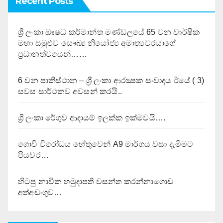
Recent Posts
ශ්‍රී ලංකා ඖෂධ කර්මාන්ත මණ්ඩලයේ 65 වන වාර්ෂික
මහා සමුළුව සෞඛ්‍ය නියෝජ්‍ය අමාත්‍යවරයාගේ
ප්‍රධානත්වයෙන්……
6 වන පාකිස්ථාන – ශ්‍රී ලංකා ආරක්‍ෂක සංවාදය ඊයේ ( 3)
සවස සාර්ථකව අවසන් කරයි..
ශ්‍රී ලංකා රේගුව ආදායම් ඉලක්ක ඉක්මවයි….
ගොවි විරෝධය හේතුවෙන් A9 මාර්ගය වසා දැමිමට
පියවර…
හිටපු නාවික හමුදාපති වසන්ත කරන්නාගොඩ
අත්අඩංගුව…