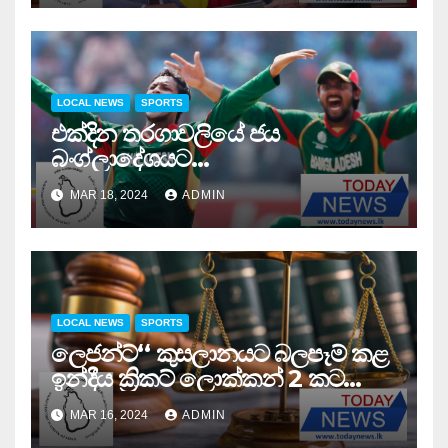
LOCAL NEWS
SPORTS
එක්දින තරගාවලියේ ජය
බංග්ලාදේශයට…
MAR 18, 2024
ADMIN
LOCAL NEWS
SPORTS
ලෙජන්ට්‘‘ කුසලානයට බලපෑම් කළ
ඉන්දීය ක්‍රිකට් ලොක්කන් 2 කට
තහනම් නියෝග …
MAR 16, 2024
ADMIN