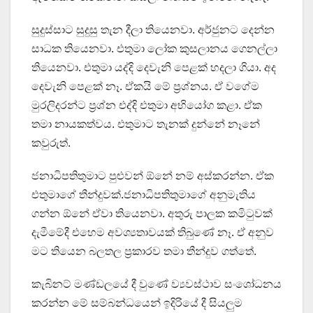
සුදුස්සාට සුදුසු තැන දීලා තියෙනවා. අර්ජුනට දෙන්න
සාධක තියෙනවා. එතුමා ලෝක කුසලානය ගෙනල්ලා
තියෙනවා. එතුමා යද්දි දෙවැනි පෙළක් හදලා ගියා. අද
දෙවැනි පෙළක් නෑ. ඒකයි මේ ප්‍රශ්නය. ඒ වගේම
මුරලිදරන්ට ප්‍රශ්න එද්දි එතුමා අභියෝග කළා. ඒක
තමා නායකත්වය. එතුමාට තැනක් දුන්නේ නෑනේ
කවුරුත්.
ජනාධිපතිතුමාට පුළුවන් ඕනේ නම් අස්කරන්න. ඒක
එතුමාගේ තීන්දුවක්.ජනාධිපතිතුමාගේ අනුමැතිය
ගන්න ඕනේ ඒවා තියෙනවා. අතුරු පාලක කමිටුවක්
දැමීමේදී එහෙම අවශ්‍යතාවයක් තිබුණේ නෑ. ඒ අනුව
මට තියෙන බලතල ප්‍රකාරව තමා තීන්දුව ගත්තේ.
කැබිනට් මණ්ඩලයේ දී වුණේ ව්‍යවස්ථාව සංශෝධනය
කරන්න මේ සම්බන්ධයෙන් ඉදිරියේ දී සියලුම