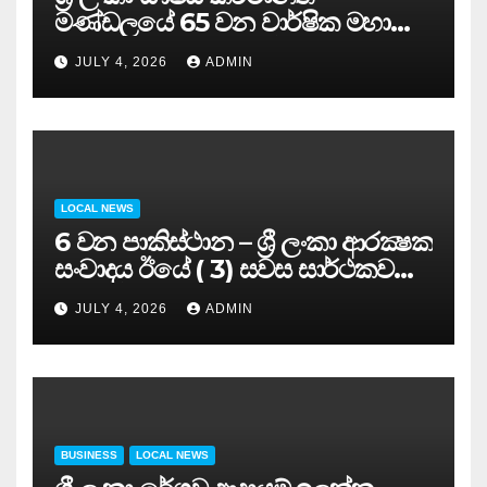
මණ්ඩලයේ 65 වන වාර්ෂික මහා
සමුළුව සෞඛ්‍ය නියෝජ්‍ය
JULY 4, 2026
ADMIN
අමාත්‍යවරයාගේ ප්‍රධානත්වයෙන්……
LOCAL NEWS
6 වන පාකිස්ථාන – ශ්‍රී ලංකා ආරක්‍ෂක
සංවාදය ඊයේ ( 3) සවස සාර්ථකව
අවසන් කරයි..
JULY 4, 2026
ADMIN
BUSINESS
LOCAL NEWS