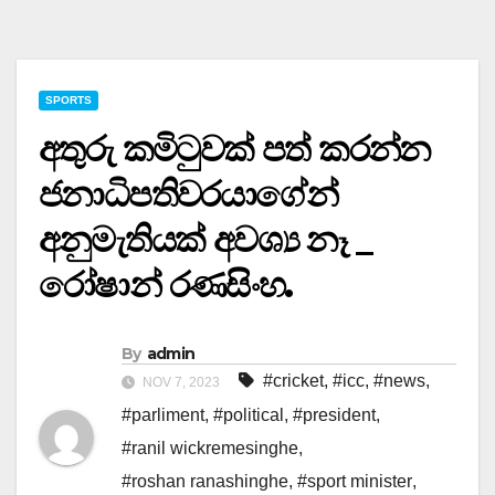
SPORTS
අතුරු කමිටුවක් පත් කරන්න
ජනාධිපතිවරයාගේන්
අනුමැතියක් අවශ්‍ය නෑ _
රෝෂාන් රණසිංහ.
By
admin
#cricket
,
#icc
,
#news
,
NOV 7, 2023
#parliment
,
#political
,
#president
,
#ranil wickremesinghe
,
#roshan ranashinghe
,
#sport minister
,