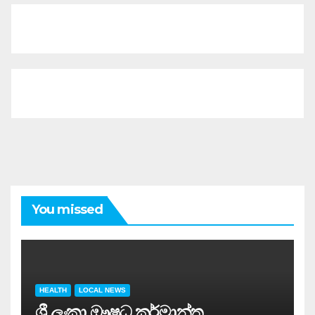
You missed
HEALTH
LOCAL NEWS
ශ්‍රී ලංකා ඖෂධ කර්මාන්ත