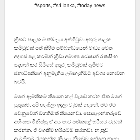
#sports
,
#sri lanka
,
#today news
ක්‍රිකට් පාලක මණ්ඩලය අත්හිටුවා අතුරු පාලක
කමිටුවක් පත් කිරීම සම්බන්ධයෙන් මාධ්‍ය වෙත
අදහස් පළ කරමින් ක්‍රිඩා අමාත්‍ය රොෂාන් රණසිංහ
සදහන් කර සිටියේ අතුරු කමිටුවක් දැමීමට
ජනාධිපතිගේ අනුමැතිය ලබාගැනීමට අවශ්‍ය නොවන
බවයි.
මගේ ඇමතිකම තියෙන කල් වැඩේ කරන ඒක මගේ
යුතුකම. අපි හැංගිලා ඉඳලා වැඩක් නෑනේ. මට රට
වෙනුවෙන් වගකීමක් තියෙනවා. පොළොන්නරුවේ
අහිංසක මිනිස්සු ඒ අය මාව පත්කළේ හරියට වැඩක්
කරන්න. ඒ වගකීම හරියටම කරනවා. නැතුව
ඇමතිකම රැකෙන්න කියලා නිහඬව ඉන්නෙ නැහැ.