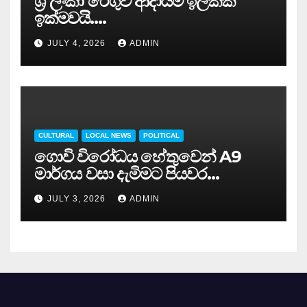
ශ්‍රී ලංකා රේගුව ආදායම් ඉලක්ක
ඉක්මවයි….
JULY 4, 2026
ADMIN
CULTURAL
LOCAL NEWS
POLITICAL
ගොවි විරෝධය හේතුවෙන් A9
මාර්ගය වසා දැමිමට පියවර…
JULY 3, 2026
ADMIN